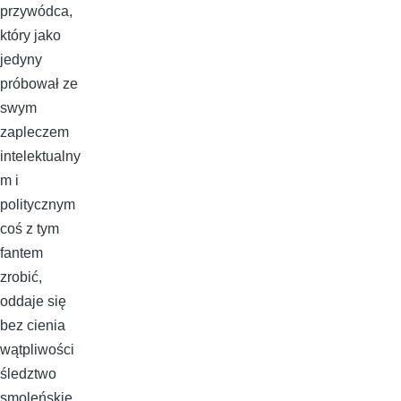
przywódca,
który jako
jedyny
próbował ze
swym
zapleczem
intelektualny
m i
politycznym
coś z tym
fantem
zrobić,
oddaje się
bez cienia
wątpliwości
śledztwo
smoleńskie.