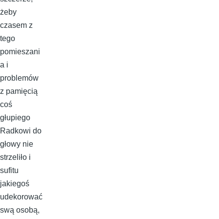
żeby
czasem z
tego
pomieszani
a i
problemów
z pamięcią
coś
głupiego
Radkowi do
głowy nie
strzeliło i
sufitu
jakiegoś
udekorować
swą osobą,