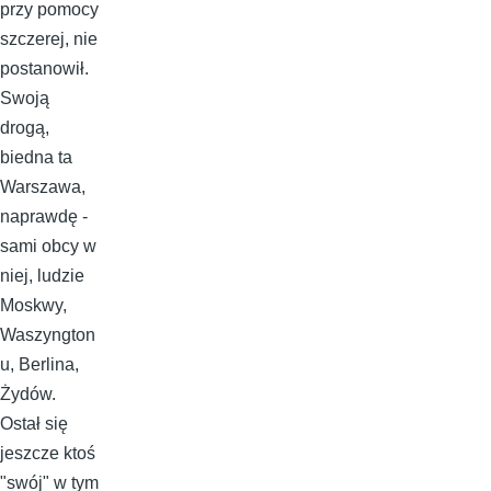
przy pomocy
szczerej, nie
postanowił.
Swoją
drogą,
biedna ta
Warszawa,
naprawdę -
sami obcy w
niej, ludzie
Moskwy,
Waszyngton
u, Berlina,
Żydów.
Ostał się
jeszcze ktoś
"swój" w tym