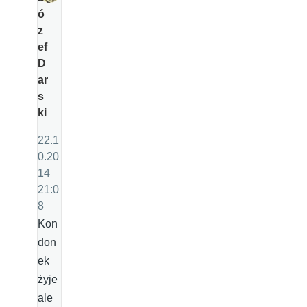
ó
z
ef
D
ar
s
ki
22.1
0.20
14
21:0
8
Kon
don
ek
żyje
ale