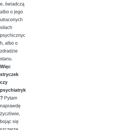
e, świadczą
albo o jego
utraconych
siłach
psychicznyc
h, albo o
zdradzie
stanu.
Więc
stryczek
czy
psychiatryk
?
Pytam
naprawdę
życzliwie,
bojąc się
szczerze,