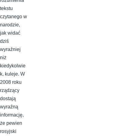
rozumienia
tekstu
czytanego w
narodzie,
jak widać
dziś
wyraźniej
niż
kiedykolwie
k, kuleje. W
2008 roku
rządzący
dostają
wyraźną
informację,
że pewien
rosyjski