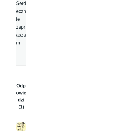
Serd
eczn
ie
zapr
asza
m
Odp
owie
dzi
(1)
J