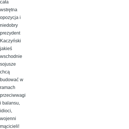
cała
wstrętna
opozycja i
niedobry
prezydent
Kaczyński
jakieś
wschodnie
sojusze
chcą
budować w
ramach
przeciwwagi
i balansu,
idioci,
wojenni
mącicieli!