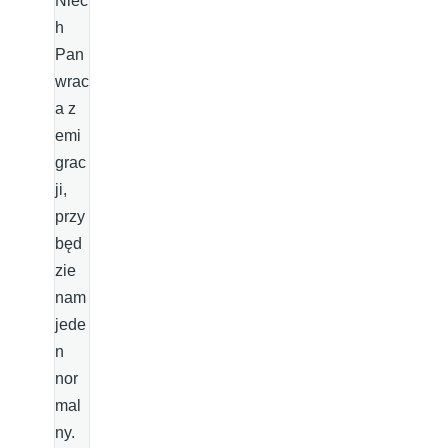
Niec
h
Pan
wrac
a z
emi
grac
ji,
przy
będ
zie
nam
jede
n
nor
mal
ny.