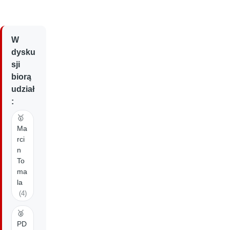
W
dysku
sji
biorą
udział
:
🥇
Ma
rci
n
To
ma
la
(4)
🥈
PD