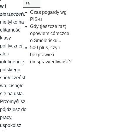
ra
w i
Czas pogardy wg
złorzeczeń,
PiS-u
nie tylko na
Gdy (jeszcze raz)
elitarność
opowiem córeczce
klasy
o Smoleńsku...
politycznej
500 plus, czyli
ale i
bezprawie i
niesprawiedliwość?
inteligencję
polskiego
społeczeńst
wa, cisnęło
się na usta.
Przemyślisz,
pójdziesz do
pracy,
uspokoisz