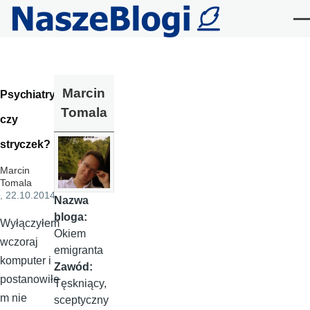
Przejdź do treści
Me
Marcin
Psychiatryk
Tomala
czy
stryczek?
Marcin
Tomala
, 22.10.2014
Nazwa
bloga:
Wyłączyłem
Okiem
wczoraj
emigranta
komputer i
Zawód:
postanowiłe
Tęskniący,
m nie
sceptyczny