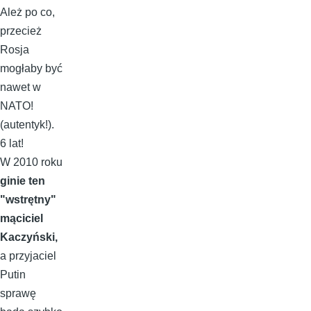
Ależ po co,
przecież
Rosja
mogłaby być
nawet w
NATO!
(autentyk!).
6 lat!
W 2010 roku
ginie ten
"wstrętny"
mąciciel
Kaczyński,
a przyjaciel
Putin
sprawę