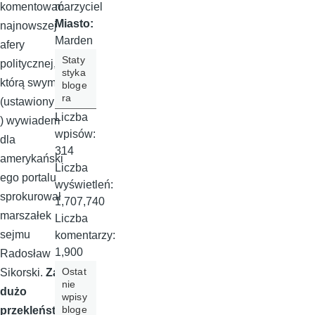
marzyciel
komentować
Miasto:
najnowszej
Marden
afery
Staty
politycznej,
styka
którą swym
bloge
ra
(ustawionym
Liczba
) wywiadem
wpisów:
dla
314
amerykański
Liczba
ego portalu
wyświetleń:
sprokurował
1,707,740
marszałek
Liczba
sejmu
komentarzy:
1,900
Radosław
Ostat
Sikorski.
Za
nie
dużo
wpisy
bloge
przekleńst