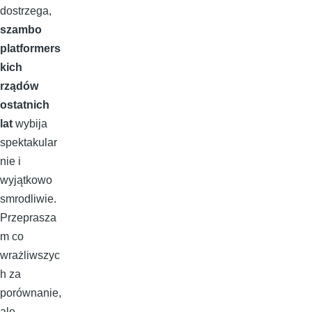
dostrzega,
szambo
platformers
kich
rządów
ostatnich
lat
wybija
spektakular
nie i
wyjątkowo
smrodliwie.
Przeprasza
m co
wrażliwszyc
h za
porównanie,
ale