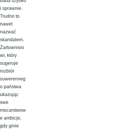
bada szybko
i sprawnie.
Trudno to
nawet
nazwać
skandalem.
Żartownisio
wi, który
sugeruje
rozbiór
suwerenneg
o państwa
ukazując
swe
mocarstwow
e ambicje,
gdy ginie