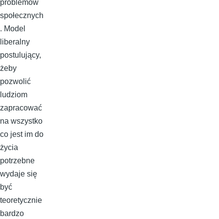
problemów
społecznych
. Model
liberalny
postulujący,
żeby
pozwolić
ludziom
zapracować
na wszystko
co jest im do
życia
potrzebne
wydaje się
być
teoretycznie
bardzo