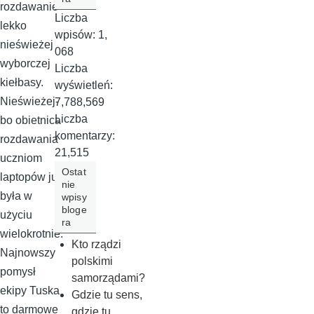
rozdawanie
Liczba
lekko
wpisów:
1,
nieświeżej
068
wyborczej
Liczba
kiełbasy.
wyświetleń:
Nieświeżej-
7,788,569
Liczba
bo obietnica
komentarzy:
rozdawania
21,515
uczniom
Ostat
laptopów już
nie
była w
wpisy
bloge
użyciu
ra
wielokrotnie.
Kto rządzi
Najnowszy
polskimi
pomysł
samorządami?
ekipy Tuska
Gdzie tu sens,
to darmowe
gdzie tu