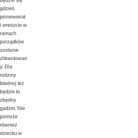
będzie się
gdzieś
poniewierał
i wreszcie w
ramach
porządków
zostanie
zlikwidowan
y. Dla
rodziny
biednej też
będzie to
zbędny
gadżet. Nie
pomoże
również
dziecku w