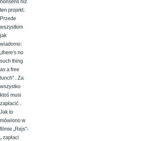
nonsens niż
ten projekt.
Przede
wszystkim
jak
wiadomo:
„there's no
such thing
as a free
lunch” . Za
wszystko
ktoś musi
zapłacić .
Jak to
mówiono w
filmie „Rejs”-
„ zapłaci