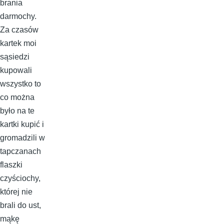
brania
darmochy.
Za czasów
kartek moi
sąsiedzi
kupowali
wszystko to
co można
było na te
kartki kupić i
gromadzili w
tapczanach
flaszki
czyściochy,
której nie
brali do ust,
mąkę