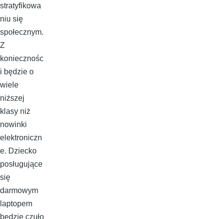
stratyfikowa
niu się
społecznym.
Z
koniecznośc
i będzie o
wiele
niższej
klasy niż
nowinki
elektroniczn
e. Dziecko
posługujące
się
darmowym
laptopem
będzie czuło