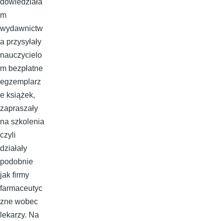
dowiedziała
m
wydawnictw
a przysyłały
nauczycielo
m bezpłatne
egzemplarz
e książek,
zapraszały
na szkolenia
czyli
działały
podobnie
jak firmy
farmaceutyc
zne wobec
lekarzy. Na