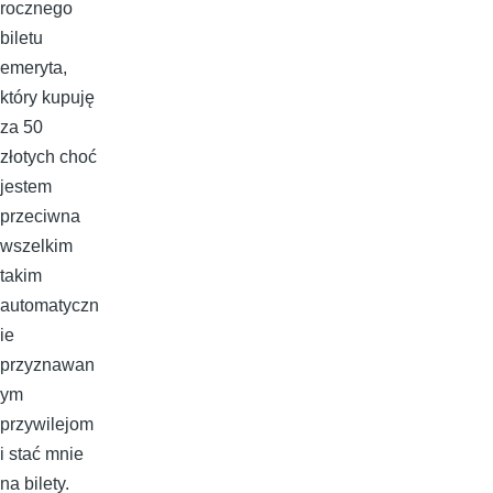
rocznego
biletu
emeryta,
który kupuję
za 50
złotych choć
jestem
przeciwna
wszelkim
takim
automatyczn
ie
przyznawan
ym
przywilejom
i stać mnie
na bilety.