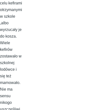
celu kefirami
otrzymanymi
w szkole
,albo
wyrzucały je
do kosza.
Wiele
kefirów
zostawało w
szkolnej
lodówce i
się też
marnowało.
Nie ma
sensu
nikogo
uszczęśliwi