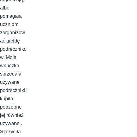
albo
pomagają
uczniom
zorganizow
ać giełdę
podręcznikó
w. Moja
wnuczka
sprzedała
używane
podręczniki i
kupiła
potrzebne
jej również
używane .
Szczyciła