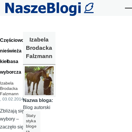
Przejdź do treści
Me
Izabela
Częściowo
Brodacka
nieświeża
Falzmann
kiełbasa
wyborcza
Izabela
Brodacka
Falzmann
, 03.02.2014
Nazwa bloga:
Blog autorski
Zbliżają się
Staty
wybory –
styka
bloge
zaczęło się
ra