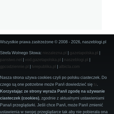
Wszystkie prawa zastrzeżone © 2008 - 2026, naszeblogi.pl
Strefa Wolnego Słowa:
niezalezna.pl
|
gazetapolska.pl
|
panstwo.net
|
vod.gazetapolska.pl
|
naszeblogi.pl
|
gpcodziennie.pl
|
tvrepublika.pl
|
albicla.com
Nasza strona używa cookies czyli po polsku ciasteczek. Do
czego są one potrzebne może Pan/i dowiedzieć się
tu
.
Korzystając ze strony wyraża Pan/i zgodę na używanie
ciasteczek (cookies)
, zgodnie z aktualnymi ustawieniami
Pana/i przeglądarki. Jeśli chce Pan/i, może Pan/i zmienić
ustawienia w swojej przeglądarce tak aby nie pobierała ona