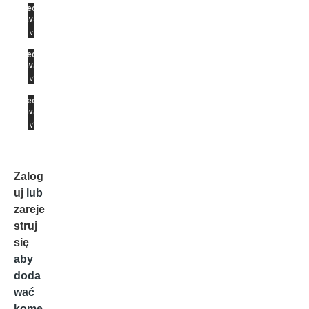
Zalog
uj
lub
zareje
struj
się
aby
doda
wać
kome