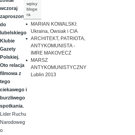
został
wpisy
wczoraj
bloge
ra
zaproszony
MARIAN KOWALSKI:
do
Ukraina, Owsiak i CIA
lubelskiego
ARCHITEKT, PATRIOTA,
Klubie
ANTYKOMUNISTA -
Gazety
IMRE MAKOVECZ
Polskiej.
MARSZ
Oto relacja
ANTYKOMUNISTYCZNY
filmowa z
Lublin 2013
tego
ciekawego i
burzliwego
spotkania.
Lider Ruchu
Narodoweg
o