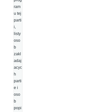
ram
u tej
parti
i,
listy
oso
b
zakl
adaj
acyc
h
parti
e i
oso
b
popi