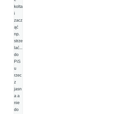
kolta
i
zacz
ąć
np.
strze
lać...
do
PiS
u
rzec
z
jasn
a a
nie
do