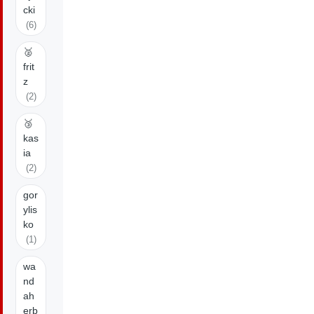
cki
(6)
🥈
frit
z
(2)
🥉
kas
ia
(2)
gor
ylis
ko
(1)
wa
nd
ah
erb