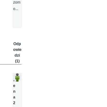
zom
o...
Odp
owie
dzi
(1)
x
e
n
a
2