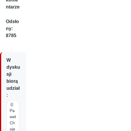
ntarze
Odsło
ny:
8785
W
dysku
sji
biorą
udział
:
🥇
Pa
weł
Ch
oje