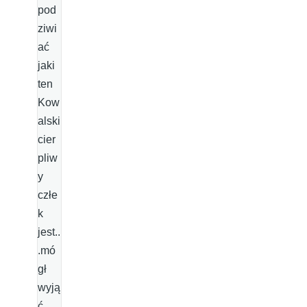
pod
ziwi
ać
jaki
ten
Kow
alski
cier
pliw
y
człe
k
jest..
.mó
gł
wyją
ć