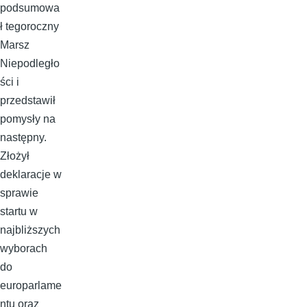
podsumowa
ł tegoroczny
Marsz
Niepodległo
ści i
przedstawił
pomysły na
następny.
Złożył
deklaracje w
sprawie
startu w
najbliższych
wyborach
do
europarlame
ntu oraz