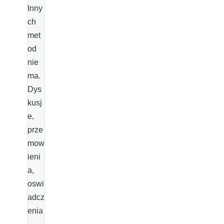
Inny
ch
met
od
nie
ma.
Dys
kusj
e,
prze
mow
ieni
a,
oswi
adcz
enia