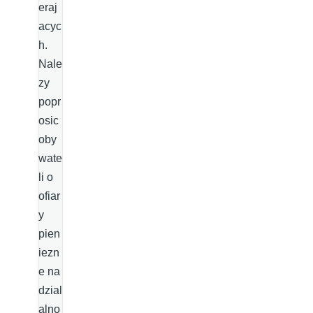
eraj
acyc
h.
Nale
zy
popr
osic
oby
wate
li o
ofiar
y
pien
iezn
e na
dzial
alno