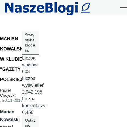
Przejdź do treści
Me
Staty
MARIAN
styka
bloge
KOWALSKI
ra
Liczba
W KLUBIE
wpisów:
"GAZETY
603
Liczba
POLSKIEJ"
wyświetleń:
Paweł
2,942,195
Chojecki
Liczba
, 20.11.2013
komentarzy:
Marian
6,456
Kowalski
Ostat
nie