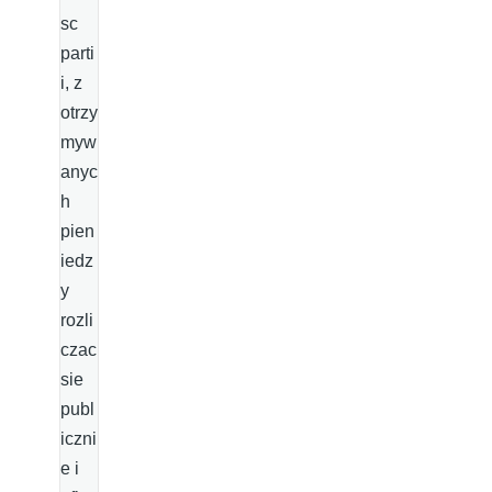
sc
parti
i, z
otrzy
myw
anyc
h
pien
iedz
y
rozli
czac
sie
publ
iczni
e i