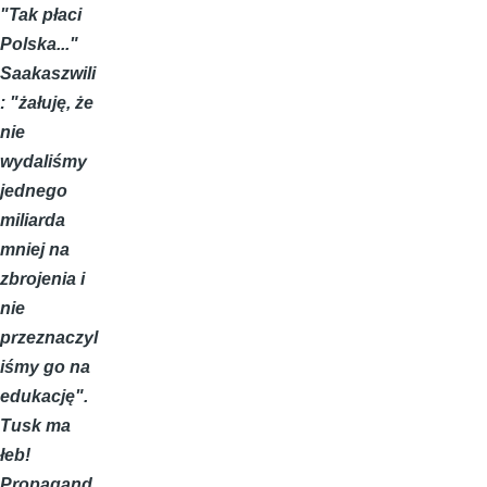
"Tak płaci
Polska..."
Saakaszwili
: "żałuję, że
nie
wydaliśmy
jednego
miliarda
mniej na
zbrojenia i
nie
przeznaczyl
iśmy go na
edukację".
Tusk ma
łeb!
Propagand