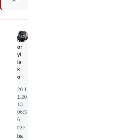
g
or
yl
is
k
o
20.1
1.20
13
06:3
6
trze
ba