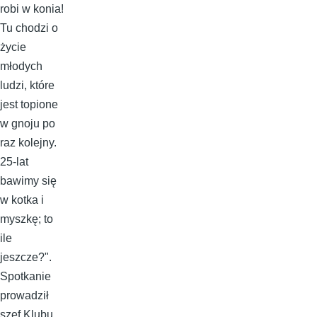
robi w konia!
Tu chodzi o
życie
młodych
ludzi, które
jest topione
w gnoju po
raz kolejny.
25-lat
bawimy się
w kotka i
myszkę; to
ile
jeszcze?".
Spotkanie
prowadził
szef Klubu