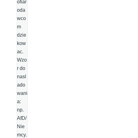
ofiar
oda
wco
m
dzie
kow
ac.
Wzo
r do
nasl
ado
wani
a:
np.
AfD/
Nie
mcy.