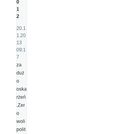
0
1
2
20.1
1.20
13
09:1
7
za
duż
o
oska
rżeń
.Zer
o
woli
polit