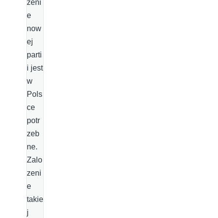
zeni
e
now
ej
parti
i jest
w
Pols
ce
potr
zeb
ne.
Zalo
zeni
e
takie
j