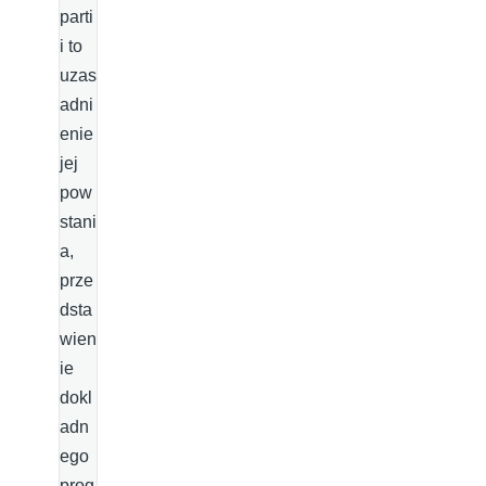
parti
i to
uzas
adni
enie
jej
pow
stani
a,
prze
dsta
wien
ie
dokl
adn
ego
prog