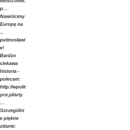
mosci.onet.
p…
Nawrócimy
Europę na
...
putinosławi
e!
Bardzo
ciekawa
historia -
polecam:
http://wpolit
yce.pl/arty
…
Szczególni
e piękne
zdanie: