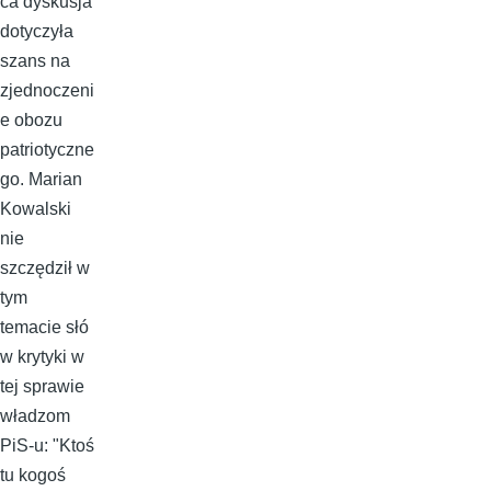
ca dyskusja
dotyczyła
szans na
zjednoczeni
e obozu
patriotyczne
go. Marian
Kowalski
nie
szczędził w
tym
temacie słó
w krytyki w
tej sprawie
władzom
PiS-u: "Ktoś
tu kogoś