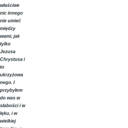
właściwe
nic innego
nie umieć
między
wami, jak
tylko
Jezusa
Chrystusa i
to
ukrzyżowa
nego. I
przybyłem
do was w
słabości i w
lęku, i w
wielkiej