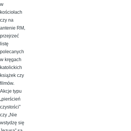
w
kościołach
czy na
antenie RM,
przejrzeć
listę
polecanych
w kręgach
katolickich
książek czy
filmów.
Akcje typu
„pierścień
czystości”
czy „Nie
wstydzę się
Jezusa” są