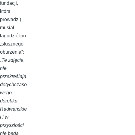
fundacji,
którą
prowadzi)
musiał
łagodzić ton
„słusznego
oburzenia”:
„Te zdjęcia
nie
przekreślają
dotychczaso
wego
dorobku
Radwańskie
j i w
przyszłości
nie będą