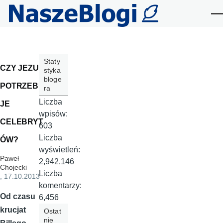
Przejdź do treści
Me
Staty
CZY JEZUS
styka
bloge
POTRZEBU
ra
Liczba
JE
wpisów:
CELEBRYT
603
Liczba
ÓW?
wyświetleń:
Paweł
2,942,146
Chojecki
Liczba
, 17.10.2013
komentarzy:
Od czasu
6,456
krucjat
Ostat
nie