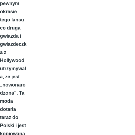
pewnym
okresie
tego lansu
co druga
gwiazda i
gwiazdeczk
a z
Hollywood
utrzymywał
a, że jest
„nowonaro
dzona”. Ta
moda
dotarła
teraz do
Polski i jest
kopiowana