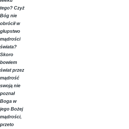
wieku
tego? Czyż
Bóg nie
obrócił w
głupstwo
mądrości
świata?
Skoro
bowiem
świat przez
mądrość
swoją nie
poznał
Boga w
jego Bożej
mądrości,
przeto