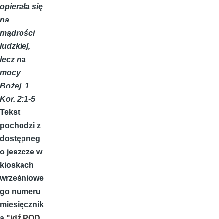
opierała się
na
mądrości
ludzkiej,
lecz na
mocy
Bożej. 1
Kor. 2:1-5
Tekst
pochodzi z
dostępneg
o jeszcze w
kioskach
wrześniowe
go numeru
miesięcznik
a
"idź POD