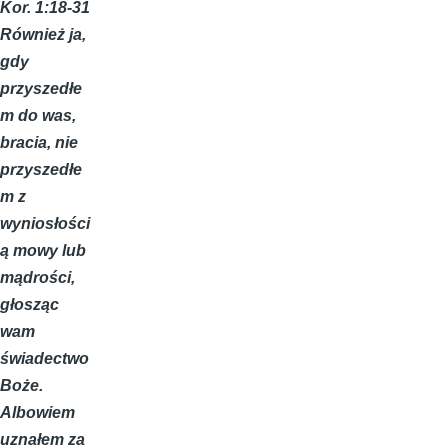
Kor. 1:18-31
Również ja,
gdy
przyszedłe
m do was,
bracia, nie
przyszedłe
m z
wyniosłości
ą mowy lub
mądrości,
głosząc
wam
świadectwo
Boże.
Albowiem
uznałem za