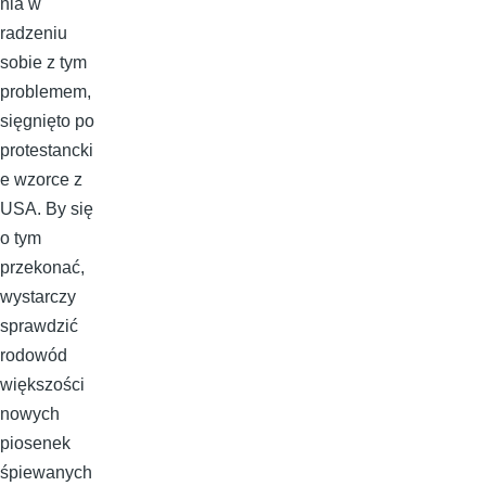
nia w
radzeniu
sobie z tym
problemem,
sięgnięto po
protestancki
e wzorce z
USA. By się
o tym
przekonać,
wystarczy
sprawdzić
rodowód
większości
nowych
piosenek
śpiewanych