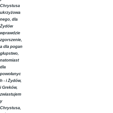
Chrystusa
ukrzyżowa
nego, dla
Żydów
wprawdzie
zgorszenie,
a dla pogan
głupstwo,
natomiast
dla
powołanyc
h - i Żydów,
i Greków,
zwiastujem
y
Chrystusa,