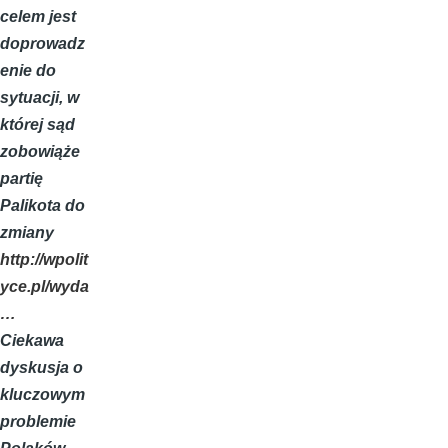
celem jest
doprowadz
enie do
sytuacji, w
której sąd
zobowiąże
partię
Palikota do
zmiany
http://wpolit
yce.pl/wyda
…
Ciekawa
dyskusja o
kluczowym
problemie