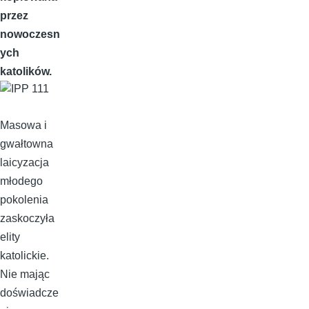
przez
nowoczesn
ych
katolików.
Masowa i
gwałtowna
laicyzacja
młodego
pokolenia
zaskoczyła
elity
katolickie.
Nie mając
doświadcze