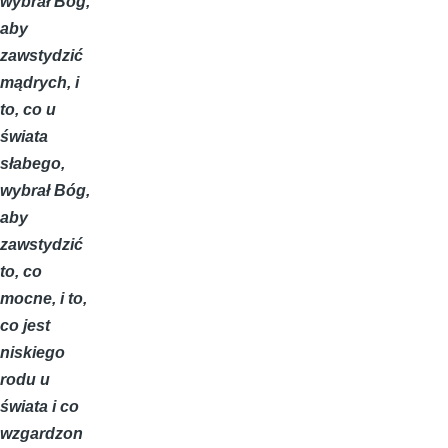
wybrał Bóg,
aby
zawstydzić
mądrych, i
to, co u
świata
słabego,
wybrał Bóg,
aby
zawstydzić
to, co
mocne, i to,
co jest
niskiego
rodu u
świata i co
wzgardzon