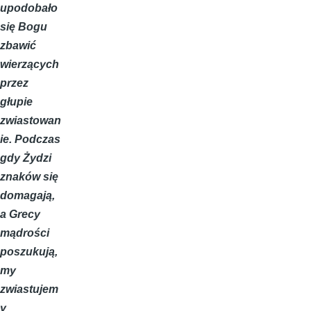
upodobało
się Bogu
zbawić
wierzących
przez
głupie
zwiastowan
ie. Podczas
gdy Żydzi
znaków się
domagają,
a Grecy
mądrości
poszukują,
my
zwiastujem
y