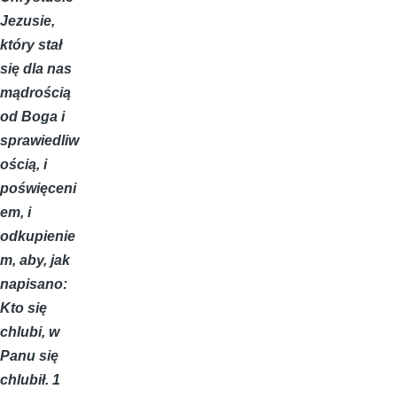
Jezusie,
który stał
się dla nas
mądrością
od Boga i
sprawiedliw
ością, i
poświęceni
em, i
odkupienie
m, aby, jak
napisano:
Kto się
chlubi, w
Panu się
chlubił. 1