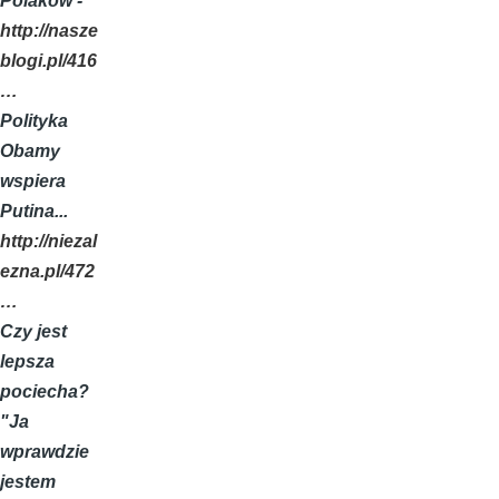
Polaków -
http://nasze
blogi.pl/416
…
Polityka
Obamy
wspiera
Putina...
http://niezal
ezna.pl/472
…
Czy jest
lepsza
pociecha?
"Ja
wprawdzie
jestem