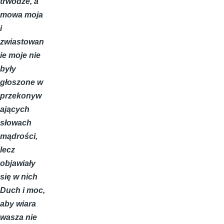
trwodze, a
mowa moja
i
zwiastowan
ie moje nie
były
głoszone w
przekonyw
ających
słowach
mądrości,
lecz
objawiały
się w nich
Duch i moc,
aby wiara
wasza nie