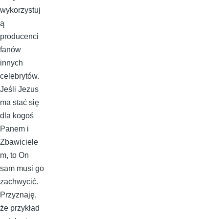
wykorzystuj
ą
producenci
fanów
innych
celebrytów.
Jeśli Jezus
ma stać się
dla kogoś
Panem i
Zbawiciele
m, to On
sam musi go
zachwycić.
Przyznaję,
że przykład