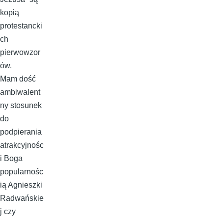
kopią
protestancki
ch
pierwowzor
ów.
Mam dość
ambiwalent
ny stosunek
do
podpierania
atrakcyjnośc
i Boga
popularnośc
ią Agnieszki
Radwańskie
j czy