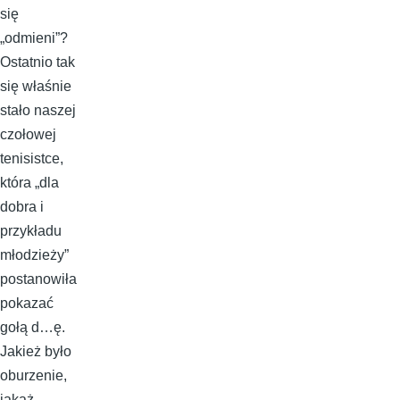
się
„odmieni”?
Ostatnio tak
się właśnie
stało naszej
czołowej
tenisistce,
która „dla
dobra i
przykładu
młodzieży”
postanowiła
pokazać
gołą d…ę.
Jakież było
oburzenie,
jakaż