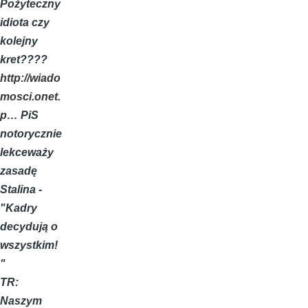
Pożyteczny
idiota czy
kolejny
kret????
http://wiado
mosci.onet.
p…
PiS
notorycznie
lekceważy
zasadę
Stalina -
"Kadry
decydują o
wszystkim!
"
TR:
Naszym