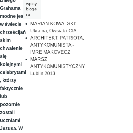
Billego
wpisy
Grahama
bloge
ra
modne jest
MARIAN KOWALSKI:
w świecie
Ukraina, Owsiak i CIA
chrześcijań
ARCHITEKT, PATRIOTA,
skim
ANTYKOMUNISTA -
chwalenie
IMRE MAKOVECZ
się
MARSZ
kolejnymi
ANTYKOMUNISTYCZNY
celebrytami
Lublin 2013
, którzy
faktycznie
lub
pozornie
zostali
uczniami
Jezusa. W