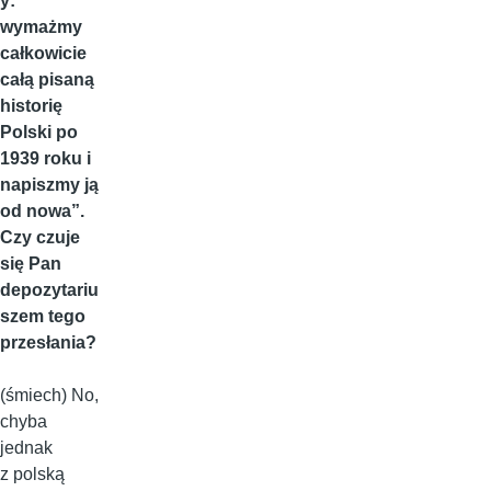
y:
wymażmy
całkowicie
całą pisaną
historię
Polski po
1939 roku i
napiszmy ją
od nowa”.
Czy czuje
się Pan
depozytariu
szem tego
przesłania?
(śmiech) No,
chyba
jednak
z polską