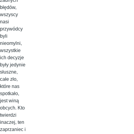
żadnych
błędów,
wszyscy
nasi
przywódcy
byli
nieomylni,
wszystkie
ich decyzje
były jedynie
słuszne,
całe zło,
które nas
spotkało,
jest winą
obcych. Kto
twierdzi
inaczej, ten
zaprzaniec i