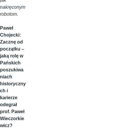
jak
nakręconym
robotom.
Paweł
Chojecki:
Zacznę od
początku –
jaką rolę w
Pańskich
poszukiwa
niach
historyczny
ch i
karierze
odegrał
prof. Paweł
Wieczorkie
wicz?