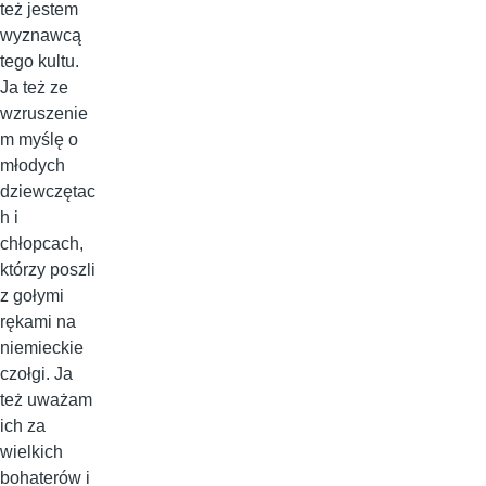
też jestem
wyznawcą
tego kultu.
Ja też ze
wzruszenie
m myślę o
młodych
dziewczętac
h i
chłopcach,
którzy poszli
z gołymi
rękami na
niemieckie
czołgi. Ja
też uważam
ich za
wielkich
bohaterów i