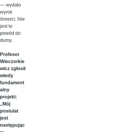
— wydało
wyrok
śmierci. Nie
jest to
powód do
dumy.
Profesor
Wieczorkie
wicz zgłosił
wtedy
fundament
alny
projekt:
„Mój
postulat
jest
następując