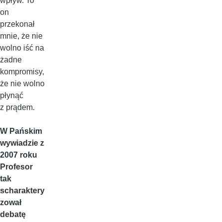
wpływ. To
on
przekonał
mnie, że nie
wolno iść na
żadne
kompromisy,
że nie wolno
płynąć
z prądem.
W Pańskim
wywiadzie z
2007 roku
Profesor
tak
scharaktery
zował
debatę