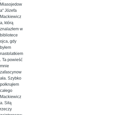
Miasojedow
a“ Józefa
Mackiewicz
a, którą
znalazłem w
bibliotece
ojca, gdy
byłem
nastolatkiem
. Ta powieść
mnie
zafascynow
ała. Szybko
połknąłem
całego
Mackiewicz
a. Siłą
rzeczy