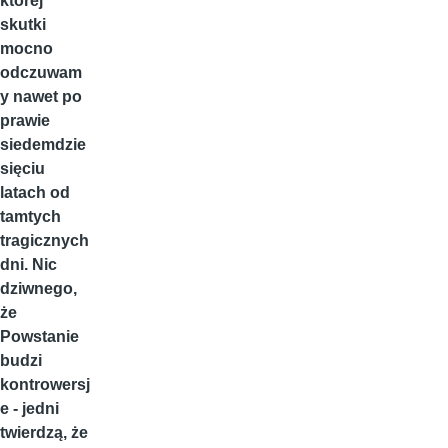
której
skutki
mocno
odczuwam
y nawet po
prawie
siedemdzie
sięciu
latach od
tamtych
tragicznych
dni. Nic
dziwnego,
że
Powstanie
budzi
kontrowersj
e - jedni
twierdzą, że