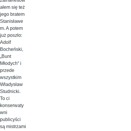
zainteresow
ałem się też
jego bratem
Stanisławe
m. A potem
już poszło:
Adolf
Bocheński,
„Bunt
Młodych“ i
przede
wszystkim
Władysław
Studnicki.
To ci
konserwaty
wni
publicyści
są mistrzami