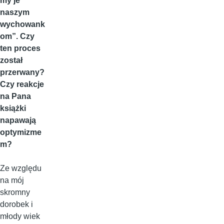
my je
naszym
wychowank
om”. Czy
ten proces
został
przerwany?
Czy reakcje
na Pana
książki
napawają
optymizme
m?
Ze względu
na mój
skromny
dorobek i
młody wiek