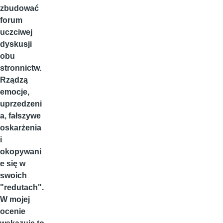
zbudować
forum
uczciwej
dyskusji
obu
stronnictw.
Rządzą
emocje,
uprzedzeni
a, fałszywe
oskarżenia
i
okopywani
e się w
swoich
"redutach".
W mojej
ocenie