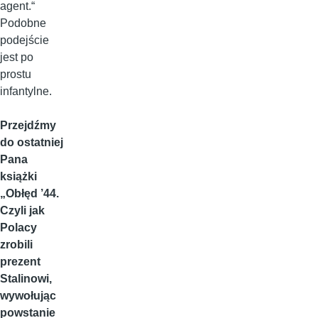
agent.“
Podobne
podejście
jest po
prostu
infantylne.
Przejdźmy
do ostatniej
Pana
książki
„Obłęd ’44.
Czyli jak
Polacy
zrobili
prezent
Stalinowi,
wywołując
powstanie