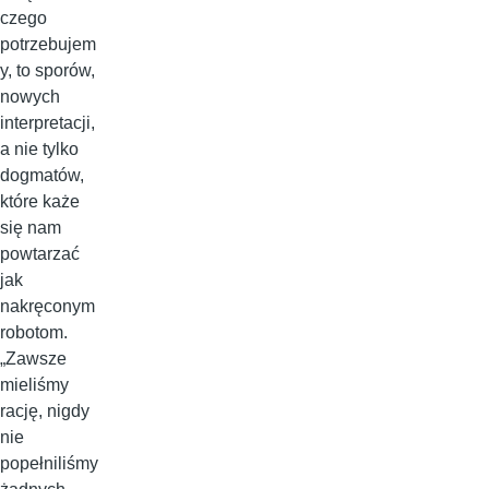
czego
potrzebujem
y, to sporów,
nowych
interpretacji,
a nie tylko
dogmatów,
które każe
się nam
powtarzać
jak
nakręconym
robotom.
„Zawsze
mieliśmy
rację, nigdy
nie
popełniliśmy