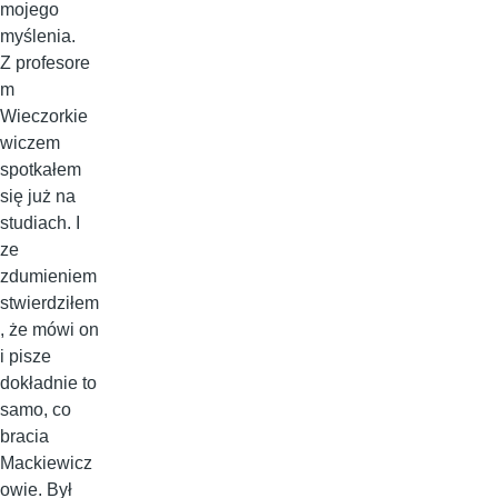
mojego
myślenia.
Z profesore
m
Wieczorkie
wiczem
spotkałem
się już na
studiach. I
ze
zdumieniem
stwierdziłem
, że mówi on
i pisze
dokładnie to
samo, co
bracia
Mackiewicz
owie. Był