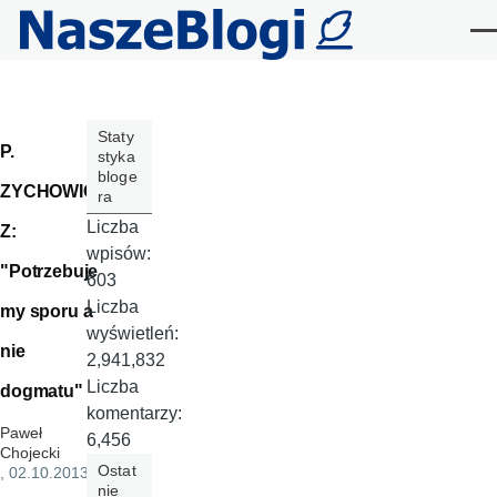
Przejdź do treści
Me
Staty
P.
styka
bloge
ZYCHOWIC
ra
Liczba
Z:
wpisów:
"Potrzebuje
603
Liczba
my sporu a
wyświetleń:
nie
2,941,832
Liczba
dogmatu"
komentarzy:
Paweł
6,456
Chojecki
Ostat
, 02.10.2013
nie