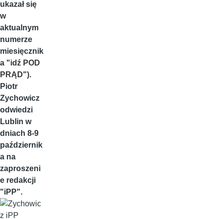
ukazał się
w
aktualnym
numerze
miesięcznik
a
"idź POD
PRĄD"
).
Piotr
Zychowicz
odwiedzi
Lublin w
dniach 8-9
październik
a na
zaproszeni
e redakcji
"iPP".