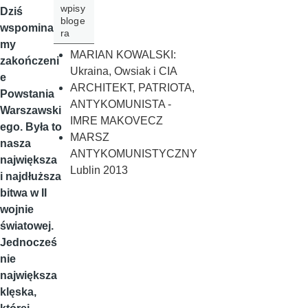
wpisy
Dziś
bloge
wspomina
ra
my
MARIAN KOWALSKI:
zakończeni
Ukraina, Owsiak i CIA
e
ARCHITEKT, PATRIOTA,
Powstania
ANTYKOMUNISTA -
Warszawski
IMRE MAKOVECZ
ego. Była to
MARSZ
nasza
ANTYKOMUNISTYCZNY
największa
Lublin 2013
i najdłuższa
bitwa w II
wojnie
światowej.
Jednocześ
nie
największa
klęska,