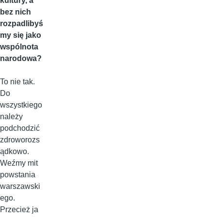
kultury, a
bez nich
rozpadlibyś
my się jako
wspólnota
narodowa?
To nie tak.
Do
wszystkiego
należy
podchodzić
zdroworozs
ądkowo.
Weźmy mit
powstania
warszawski
ego.
Przecież ja