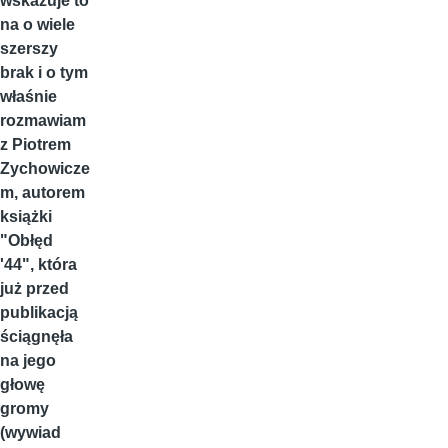
wskazuje to
na o wiele
szerszy
brak i o tym
właśnie
rozmawiam
z Piotrem
Zychowicze
m, autorem
książki
"Obłęd
'44", która
już przed
publikacją
ściągnęła
na jego
głowę
gromy
(wywiad