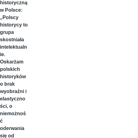
historyczną
w Polsce:
„Polscy
historycy to
grupa
skostniała
intelektualn
ie.
Oskarżam
polskich
historyków
o brak
wyobraźni i
elastyczno
ści, o
niemożnoś
ć
oderwania
się od