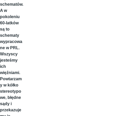
schematów.
A w
pokoleniu
60-latków
są to
schematy
wypracowa
ne w PRL.
Wszyscy
jesteśmy
ich
więźniami.
Powtarzam
y w kółko
stereotypo
we, błędne
sądy i
przekazuje