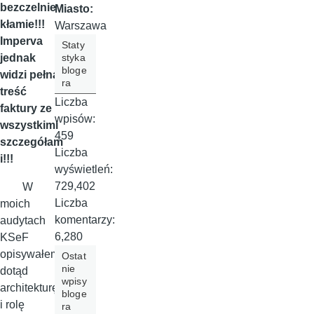
bezczelnie
Miasto:
kłamie!!!
Warszawa
Imperva
Staty
styka
jednak
bloge
widzi pełną
ra
treść
Liczba
faktury ze
wpisów:
wszystkimi
459
szczegółam
Liczba
i!!!
wyświetleń:
729,402
W
Liczba
moich
komentarzy:
audytach
6,280
KSeF
opisywałem
Ostat
nie
dotąd
wpisy
architekturę
bloge
i rolę
ra