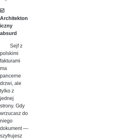
☑️
Architekton
iczny
absurd
Sejf z
polskimi
fakturami
ma
pancerne
drzwi, ale
tylko z
jednej
strony. Gdy
wrzucasz do
niego
dokument —
szyfrujesz