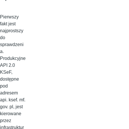
Pierwszy
fakt jest
najprostszy
do
sprawdzeni
a.
Produkcyjne
API 2.0
KSeF,
dostępne
pod
adresem
api. ksef. mf.
gov. pl, jest
kierowane
przez
infrastruktur