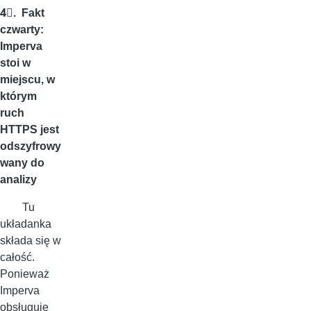
4⃣. Fakt
czwarty:
Imperva
stoi w
miejscu, w
którym
ruch
HTTPS jest
odszyfrowy
wany do
analizy
Tu
układanka
składa się w
całość.
Ponieważ
Imperva
obsługuje