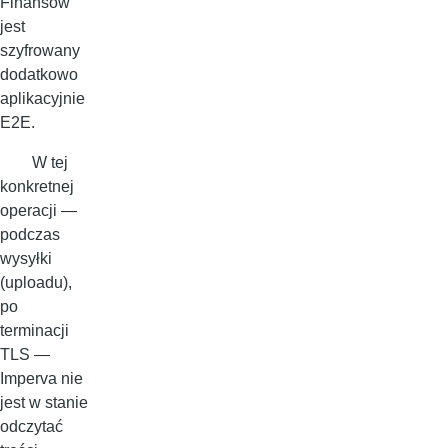
Finansów
jest
szyfrowany
dodatkowo
aplikacyjnie
E2E.
W tej
konkretnej
operacji —
podczas
wysyłki
(uploadu),
po
terminacji
TLS —
Imperva nie
jest w stanie
odczytać