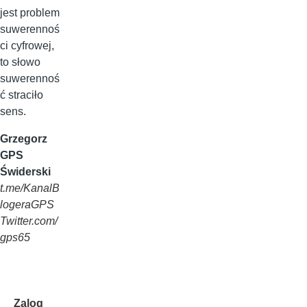
jest problem
suwerennoś
ci cyfrowej,
to słowo
suwerennoś
ć straciło
sens.
Grzegorz
GPS
Świderski
t.me/KanalB
logeraGPS
Twitter.com/
gps65
Zalog