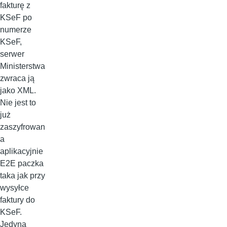
fakturę z
KSeF po
numerze
KSeF,
serwer
Ministerstwa
zwraca ją
jako XML.
Nie jest to
już
zaszyfrowan
a
aplikacyjnie
E2E paczka
taka jak przy
wysyłce
faktury do
KSeF.
Jedyną