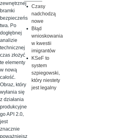
zewnętrznej
Czasy
bramki
nadchodzą
bezpieczeńs
nowe
twa. Po
Błąd
dogłębnej
wnioskowania
analizie
w kwestii
technicznej
imigrantów
czas złożyć
KSeF to
te elementy
system
w nową
szpiegowski,
całość.
który niestety
Obraz, który
jest legalny
wyłania się
z działania
produkcyjne
go API 2.0,
jest
znacznie
poważniejsz