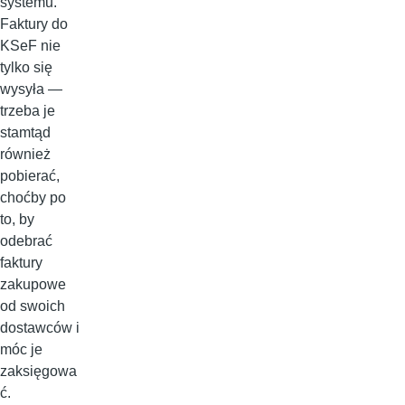
systemu.
Faktury do
KSeF nie
tylko się
wysyła —
trzeba je
stamtąd
również
pobierać,
choćby po
to, by
odebrać
faktury
zakupowe
od swoich
dostawców i
móc je
zaksięgowa
ć.