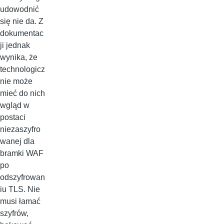
udowodnić
się nie da. Z
dokumentac
ji jednak
wynika, że
technologicz
nie może
mieć do nich
wgląd w
postaci
niezaszyfro
wanej dla
bramki WAF
po
odszyfrowan
iu TLS. Nie
musi łamać
szyfrów,