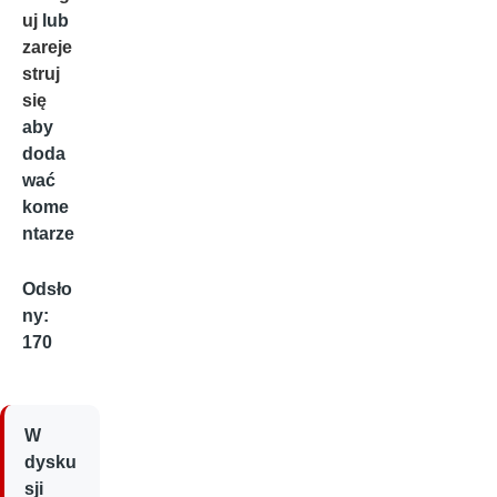
uj
lub
zareje
struj
się
aby
doda
wać
kome
ntarze
Odsło
ny:
170
W
dysku
sji