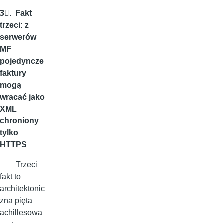
3⃣. Fakt
trzeci: z
serwerów
MF
pojedyncze
faktury
mogą
wracać jako
XML
chroniony
tylko
HTTPS
Trzeci
fakt to
architektonic
zna pięta
achillesowa