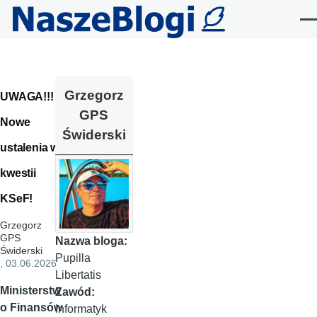
Przejdź do treści
Me
Grzegorz
UWAGA!!!
GPS
Nowe
Świderski
ustalenia w
kwestii
KSeF!
Grzegorz
GPS
Nazwa bloga:
Świderski
Pupilla
, 03.06.2026
Libertatis
Ministerstw
Zawód:
o Finansów
Informatyk