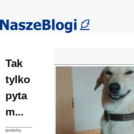
Przejdź do treści
Tak
tylko
pyta
m...
Ijontichy
,