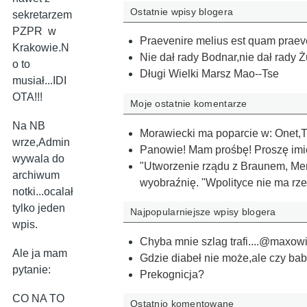
Ostatnie wpisy blogera
sekretarzem
PZPR w
Praevenire melius est quam praeven
Krakowie.N
Nie dał rady Bodnar,nie dał rady Ż
o to
Długi Wielki Marsz Mao--Tse
musiał...IDI
OTA!!!
Moje ostatnie komentarze
Na NB
Morawiecki ma poparcie w: Onet,T
wrze,Admin
Panowie! Mam prośbę! Proszę imie
wywala do
"Utworzenie rządu z Braunem, Me
archiwum
wyobraźnię. "Wpolityce nie ma r
notki...ocalał
tylko jeden
Najpopularniejsze wpisy blogera
wpis.
Chyba mnie szlag trafi....@maxow
Ale ja mam
Gdzie diabeł nie może,ale czy ba
pytanie:
Prekognicja?
CO NA TO
Ostatnio komentowane