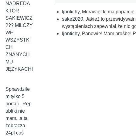
NADREDA
KTOR
Ijontichy
,
Morawiecki ma poparcie 
SAKIEWICZ
sake2020
,
Jakież to przewidywaln
??? MILCZY
wystąpieniach zapewniał,że nic go
WE
Ijontichy
,
Panowie! Mam prośbę! Pro
WSZYSTKI
CH
ZNANYCH
MU
JĘZYKACH!
Sprawdziłe
m tylko 5
portali...Rep
ubliki nie
mam...a ta
żebracza
24pl coś