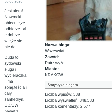
30.05.2026
Jest afera!
Nawrocki
obiecuje,ze
odbierze...al
e dobrze
wie,że sie
Nazwa bloga:
nie da...
Wszeświat
Zawód:
Duda to
Patrz wyżej
żydowski
Miasto:
sługa i
KRAKÓW
wycieraczka
...ma
Statystyka blogera
zonę,teścia i
cały
Liczba wpisów:
338
sanhedryn,
Liczba wyświetleń:
348,583
UD/UW
Liczba komentarzy:
2,577
nawet z