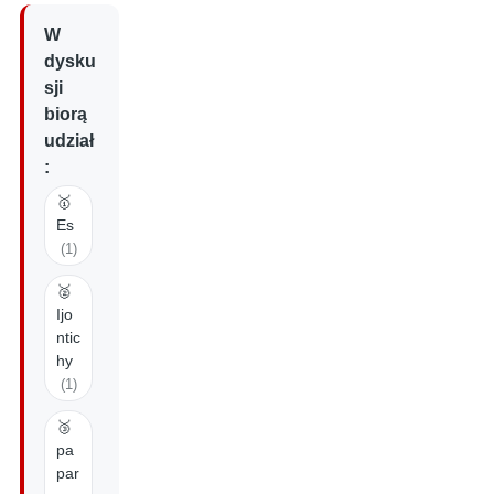
W
dysku
sji
biorą
udział
:
🥇
Es
(1)
🥈
Ijo
ntic
hy
(1)
🥉
pa
par