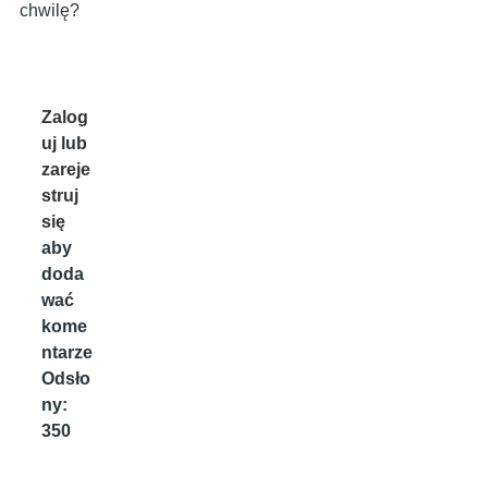
chwilę?
Zalog
uj
lub
zareje
struj
się
aby
doda
wać
kome
ntarze
Odsło
ny:
350