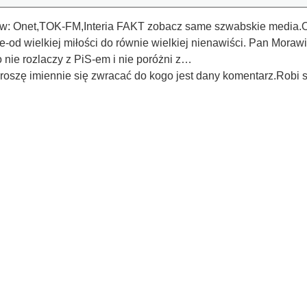
w: Onet,TOK-FM,Interia FAKT zobacz same szwabskie media.Osta
e-od wielkiej miłości do równie wielkiej nienawiści. Pan Mor
 nie rozlaczy z PiS-em i nie poróżni z…
szę imiennie się zwracać do kogo jest dany komentarz.Robi si