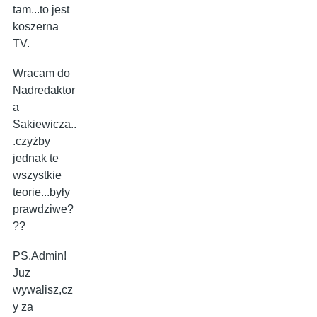
tam...to jest
koszerna
TV.
Wracam do
Nadredaktor
a
Sakiewicza..
.czyżby
jednak te
wszystkie
teorie...były
prawdziwe?
??
PS.Admin!
Juz
wywalisz,cz
y za