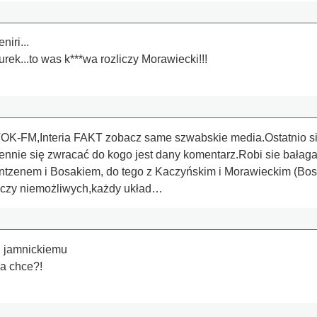
iri...
urek...to was k***wa rozliczy Morawiecki!!!
OK-FM,Interia FAKT zobacz same szwabskie media.Ostatnio się 
nnie się zwracać do kogo jest dany komentarz.Robi sie bałagan
ntzenem i Bosakiem, do tego z Kaczyńskim i Morawieckim (Bos
zeczy niemożliwych,każdy układ…
i jamnickiemu
ba chce?!