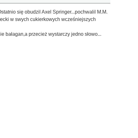
tnio się obudzil Axel Springer...pochwalil M.M.
awiecki w swych cukierkowych wcześniejszych
e bałagan,a przecież wystarczy jedno słowo...