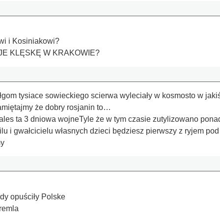
i i Kosiniakowi?
JE KLĘSKĘ W KRAKOWIE?
czołgom tysiace sowieckiego scierwa wyleciały w kosmosto w jak
miętajmy że dobry rosjanin to…
rales ta 3 dniowa wojneTyle że w tym czasie zutylizowano ponad
u i gwałcicielu własnych dzieci będziesz pierwszy z ryjem po
my
ndy opuściły Polske
remla