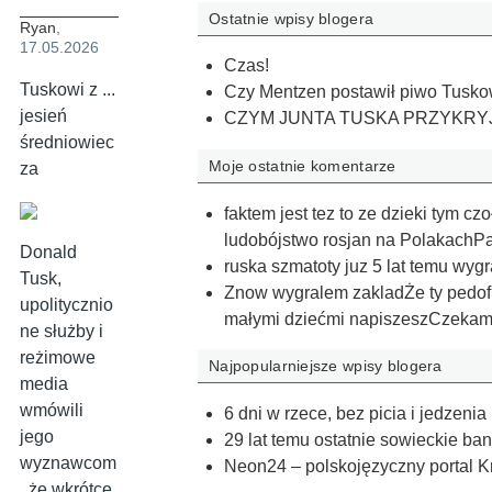
Ostatnie wpisy blogera
Ryan
,
17.05.2026
Czas!
Tuskowi z ...
Czy Mentzen postawił piwo Tuskow
jesień
CZYM JUNTA TUSKA PRZYKRY
średniowiec
Moje ostatnie komentarze
za
faktem jest tez to ze dzieki tym 
ludobójstwo rosjan na PolakachPa
Donald
ruska szmatoty juz 5 lat temu wyg
Tusk,
Znow wygralem zakladŻe ty pedofil
upolitycznio
małymi dziećmi napiszeszCzeka
ne służby i
reżimowe
Najpopularniejsze wpisy blogera
media
wmówili
6 dni w rzece, bez picia i jedzenia
jego
29 lat temu ostatnie sowieckie ba
wyznawcom
Neon24 – polskojęzyczny portal K
, że wkrótce