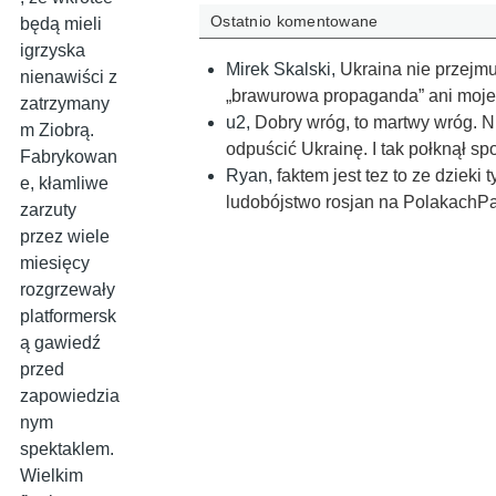
Ostatnio komentowane
będą mieli
igrzyska
Mirek Skalski
,
Ukraina nie przejmuj
nienawiści z
„brawurowa propaganda” ani moje
zatrzymany
u2
,
Dobry wróg, to martwy wróg. N
m Ziobrą.
odpuścić Ukrainę. I tak połknął sp
Fabrykowan
Ryan
,
faktem jest tez to ze dziek
e, kłamliwe
ludobójstwo rosjan na PolakachPa
zarzuty
przez wiele
miesięcy
rozgrzewały
platformersk
ą gawiedź
przed
zapowiedzia
nym
spektaklem.
Wielkim