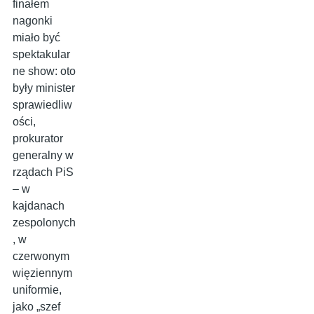
finałem
nagonki
miało być
spektakular
ne show: oto
były minister
sprawiedliw
ości,
prokurator
generalny w
rządach PiS
– w
kajdanach
zespolonych
, w
czerwonym
więziennym
uniformie,
jako „szef