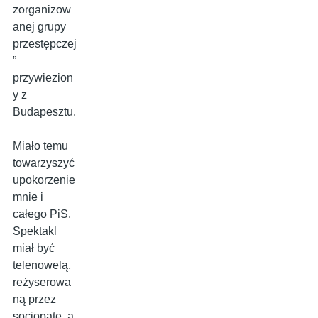
zorganizow
anej grupy
przestępczej
”
przywiezion
y z
Budapesztu.
Miało temu
towarzyszyć
upokorzenie
mnie i
całego PiS.
Spektakl
miał być
telenowelą,
reżyserowa
ną przez
socjopatę, a