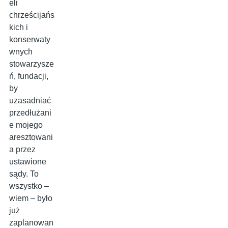
eli
chrześcijańs
kich i
konserwaty
wnych
stowarzysze
ń, fundacji,
by
uzasadniać
przedłużani
e mojego
aresztowani
a przez
ustawione
sądy. To
wszystko –
wiem – było
już
zaplanowan