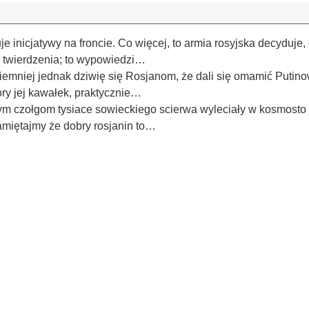
e inicjatywy na froncie. Co więcej, to armia rosyjska decyduje, g
 twierdzenia; to wypowiedzi…
iemniej jednak dziwię się Rosjanom, że dali się omamić Putino
ory jej kawałek, praktycznie…
i tym czołgom tysiace sowieckiego scierwa wyleciały w kosmost
miętajmy że dobry rosjanin to…