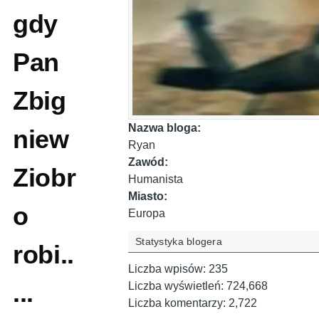
gdy
Pan
Zbig
Nazwa bloga:
niew
Ryan
Zawód:
Ziobr
Humanista
Miasto:
o
Europa
Statystyka blogera
robi..
Liczba wpisów:
235
...
Liczba wyświetleń:
724,668
Liczba komentarzy:
2,722