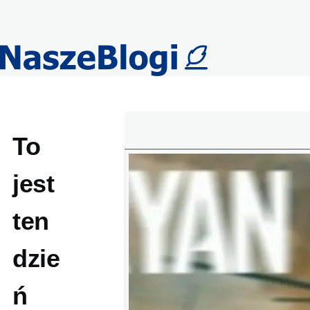
Przejdź do treści
To
jest
ten
dzie
ń