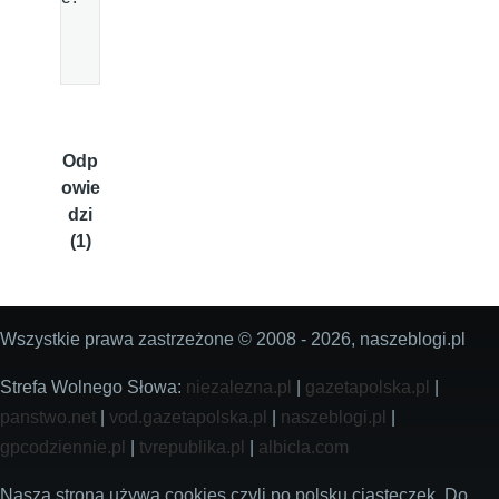
Odp
owie
dzi
(1)
Wszystkie prawa zastrzeżone © 2008 - 2026, naszeblogi.pl
Strefa Wolnego Słowa:
niezalezna.pl
|
gazetapolska.pl
|
panstwo.net
|
vod.gazetapolska.pl
|
naszeblogi.pl
|
gpcodziennie.pl
|
tvrepublika.pl
|
albicla.com
Nasza strona używa cookies czyli po polsku ciasteczek. Do