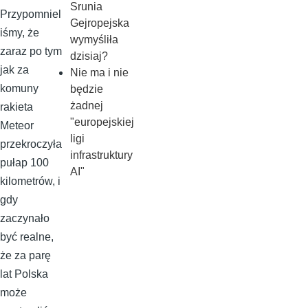
Srunia
Przypomniel
Gejropejska
iśmy, że
wymyśliła
zaraz po tym
dzisiaj?
jak za
Nie ma i nie
komuny
będzie
żadnej
rakieta
"europejskiej
Meteor
ligi
przekroczyła
infrastruktury
pułap 100
AI"
kilometrów, i
gdy
zaczynało
być realne,
że za parę
lat Polska
może