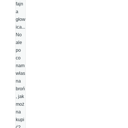
fajn
a
głow
ica...
No
ale
po
co
nam
włas
na
broń
, jak
moż
na
kupi
ć?