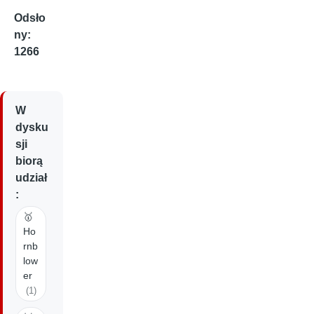
Odsło
ny:
1266
W
dysku
sji
biorą
udział
:
🥇
Ho
rnb
low
er
(1)