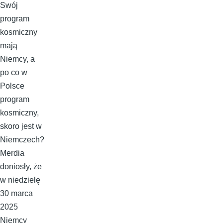
Swój
program
kosmiczny
mają
Niemcy, a
po co w
Polsce
program
kosmiczny,
skoro jest w
Niemczech?
Merdia
doniosły, że
w niedzielę
30 marca
2025
Niemcy