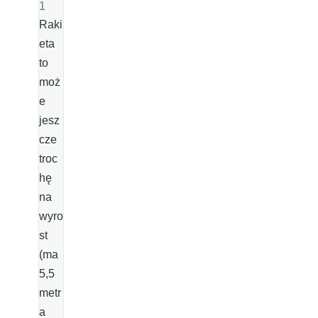
1
Raki
eta
to
moż
e
jesz
cze
troc
hę
na
wyro
st
(ma
5,5
metr
a