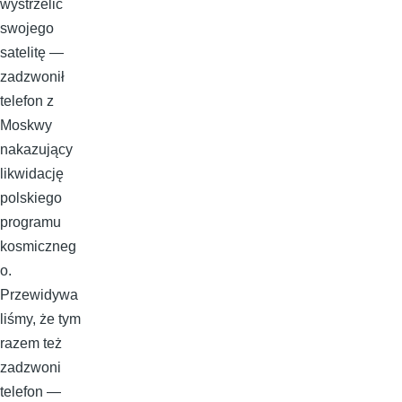
wystrzelić
swojego
satelitę —
zadzwonił
telefon z
Moskwy
nakazujący
likwidację
polskiego
programu
kosmiczneg
o.
Przewidywa
liśmy, że tym
razem też
zadzwoni
telefon —