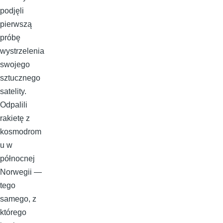
podjęli
pierwszą
próbę
wystrzelenia
swojego
sztucznego
satelity.
Odpalili
rakietę z
kosmodrom
u w
północnej
Norwegii —
tego
samego, z
którego