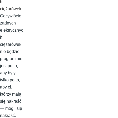
h
ciężarówek
.
Oczywiście
żadnych
elektrycznyc
h
ciężarówek
nie będzie,
program nie
jest po to,
aby były —
tylko po to,
aby ci,
którzy mają
się nakraść
— mogli się
nakraść.