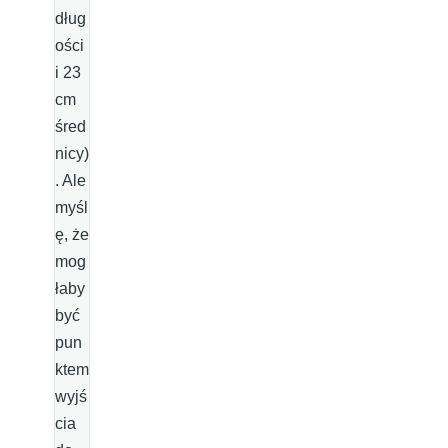
dług
ości
i 23
cm
śred
nicy)
. Ale
myśl
ę, że
mog
łaby
być
pun
ktem
wyjś
cia