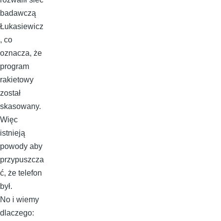
badawczą
Łukasiewicz
, co
oznacza, że
program
rakietowy
został
skasowany.
Więc
istnieją
powody aby
przypuszcza
ć, że telefon
był.
No i wiemy
dlaczego: