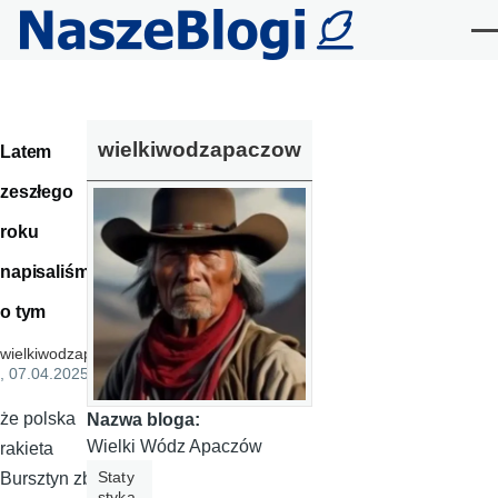
Przejdź do treści
Me
wielkiwodzapaczow
Latem
zeszłego
roku
napisaliśmy
o tym
wielkiwodzapaczow
, 07.04.2025
że polska
Nazwa bloga:
Wielki Wódz Apaczów
rakieta
Staty
Bursztyn zb
styka