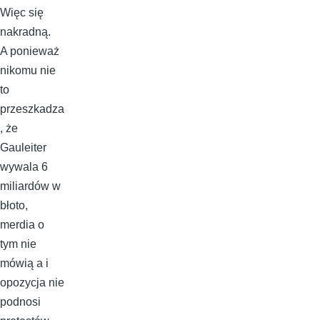
Więc się
nakradną.
A ponieważ
nikomu nie
to
przeszkadza
, że
Gauleiter
wywala 6
miliardów w
błoto,
merdia o
tym nie
mówią a i
opozycja nie
podnosi