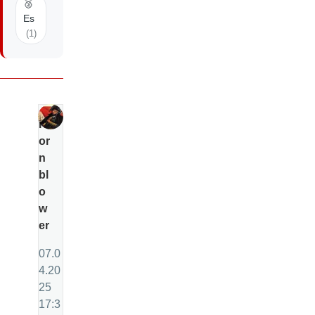
🥈
Es
(1)
H
or
n
bl
o
w
er
07.0
4.20
25
17:3