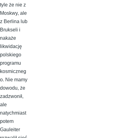
tyle że nie z
Moskwy, ale
z Berlina lub
Brukseli i
nakaże
likwidację
polskiego
programu
kosmiczneg
o. Nie mamy
dowodu, że
zadzwonił,
ale
natychmiast
potem
Gauleiter
rozwalił sieć