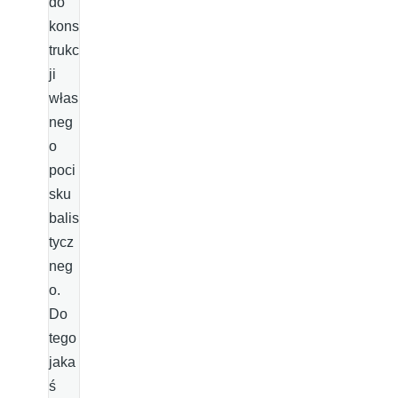
do
kons
trukc
ji
włas
neg
o
poci
sku
balis
tycz
neg
o.
Do
tego
jaka
ś