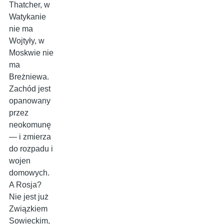
Thatcher, w
Watykanie
nie ma
Wojtyły, w
Moskwie nie
ma
Breżniewa.
Zachód jest
opanowany
przez
neokomunę
— i zmierza
do rozpadu i
wojen
domowych.
A Rosja?
Nie jest już
Związkiem
Sowieckim,