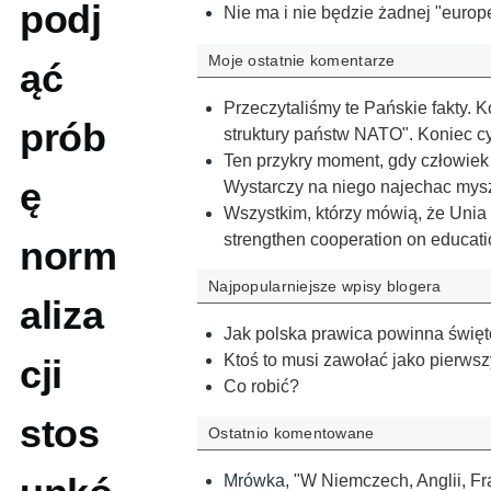
podj
Nie ma i nie będzie żadnej "europejs
Moje ostatnie komentarze
ąć
Przeczytaliśmy te Pańskie fakty. Kor
prób
struk­tu­ry pań­stw NA­TO". Koniec 
Ten przykry moment, gdy człowiek 
ę
Wystarczy na niego najechac mysz
Wszystkim, którzy mówią, że Unia
strengthen cooperation on educat
norm
Najpopularniejsze wpisy blogera
aliza
Jak polska prawica powinna świ
Ktoś to musi zawołać jako pierwsz
cji
Co robić?
stos
Ostatnio komentowane
Mrówka
,
"W Niemczech, Anglii, Fr