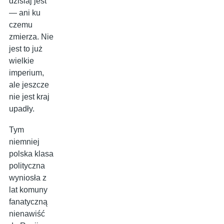
dzisiaj jest
— ani ku
czemu
zmierza. Nie
jest to już
wielkie
imperium,
ale jeszcze
nie jest kraj
upadły.
Tym
niemniej
polska klasa
polityczna
wyniosła z
lat komuny
fanatyczną
nienawiść