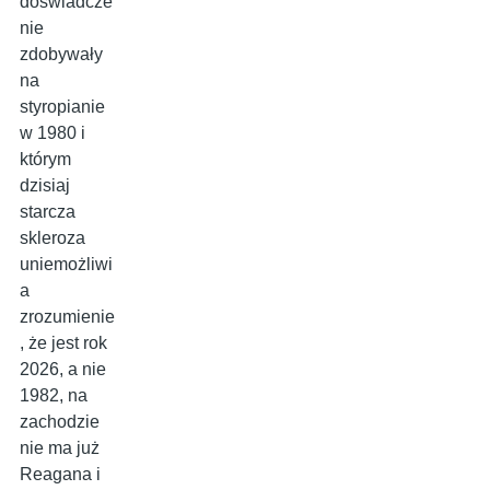
doświadcze
nie
zdobywały
na
styropianie
w 1980 i
którym
dzisiaj
starcza
skleroza
uniemożliwi
a
zrozumienie
, że jest rok
2026, a nie
1982, na
zachodzie
nie ma już
Reagana i