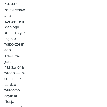
nie jest
zainteresow
ana
szerzeniem
ideologii
komunistycz
nej, do
współczesn
ego
lewactwa
jest
nastawiona
wrogo — i w
sumie nie
bardzo
wiadomo
czym ta
Rosja