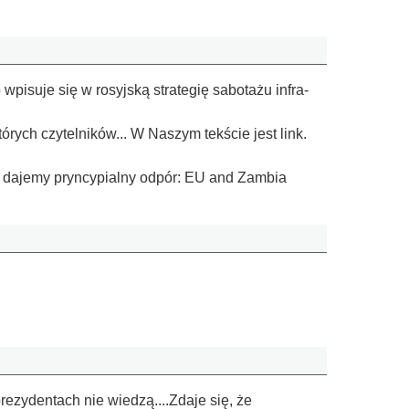
je się w ro­syj­ską stra­te­gię sa­bo­ta­żu in­fra­
rych czytelników... W Naszym tekście jest link.
m dajemy pryncypialny odpór: EU and Zambia
rezydentach nie wiedzą....Zdaje się, że