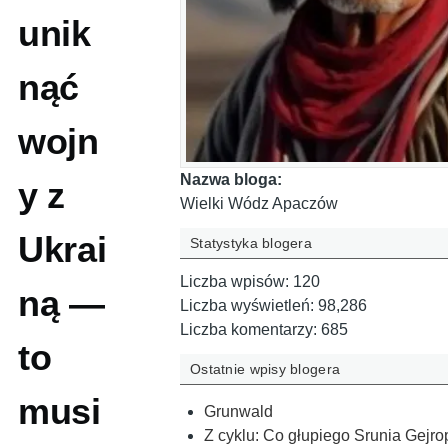
unik
nąć
wojn
Nazwa bloga:
y z
Wielki Wódz Apaczów
Ukrai
Statystyka blogera
Liczba wpisów:
120
ną —
Liczba wyświetleń:
98,286
Liczba komentarzy:
685
to
Ostatnie wpisy blogera
musi
Grunwald
Z cyklu: Co głupiego Srunia Gejro