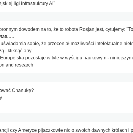
kiej ligi infrastruktury AI"
onnym dowodem na to, że to robota Rosjan jest, cytujemy: "To wpi­su­
cytatu.…
uświadamia sobie, że przeceniał mozliwości intelektualne niektó
ą i kliknąć aby…
 Europejska pozostaje w tyle w wyścigu naukowym - niniejszy
ion and research
ętować Chanukę?
y
ancji czy Ameryce pijaczkowie nic o swoich dawnych królach i p