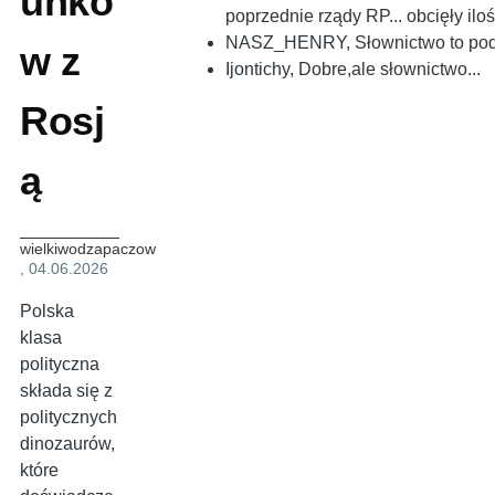
unkó
poprzednie rządy RP... obcięły ilo
NASZ_HENRY
,
Słownictwo to podstawa 
w z
Ijontichy
,
Dobre,ale słownictwo...
Rosj
ą
wielkiwodzapaczow
, 04.06.2026
Polska
klasa
polityczna
składa się z
politycznych
dinozaurów,
które