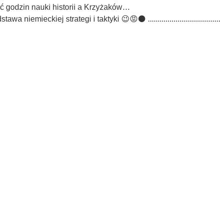
ść godzin nauki historii a Krzyżaków…
niemieckiej strategi i taktyki 😉😡⚫️ ...............................................