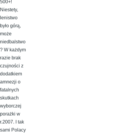
500+!
Niestety,
lenistwo
było górą,
może
niedbalstwo
? W każdym
razie brak
czujności z
dodatkiem
amnezji o
fatalnych
skutkach
wyborczej
porażki w
r.2007. I tak
sami Polacy