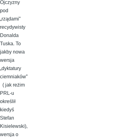
Ojczyzny
pod
„rządami”
recydywisty
Donalda
Tuska. To
jakby nowa
wersja
„dyktatury
ciemniaków”
( jak reżim
PRL-u
określił
kiedyś
Stefan
Kisielewski),
wersja o