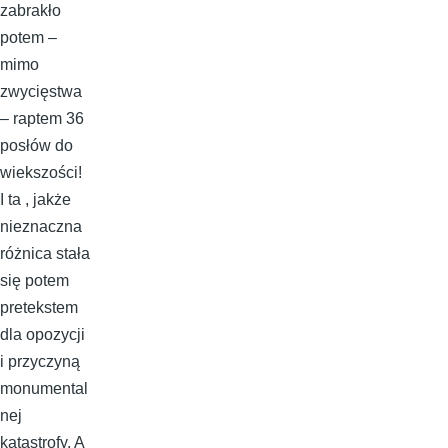
zabrakło
potem –
mimo
zwycięstwa
– raptem 36
posłów do
wiekszości!
I ta , jakże
nieznaczna
różnica stała
się potem
pretekstem
dla opozycji
i przyczyną
monumental
nej
katastrofy. A