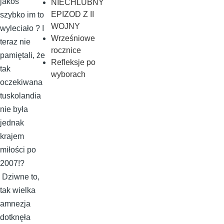
jakoś
NIECHLUBNY
EPIZOD Z II
szybko im to
WOJNY
wyleciało ? I
Wrześniowe
teraz nie
rocznice
pamiętali, że
Refleksje po
tak
wyborach
oczekiwana
tuskolandia
nie była
jednak
krajem
miłości po
2007!?
Dziwne to,
tak wielka
amnezja
dotknęła