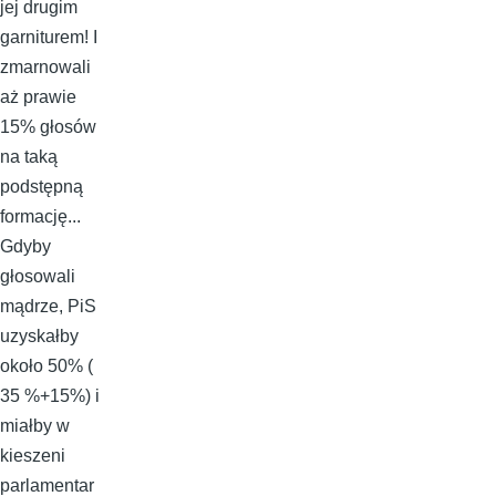
jej drugim
garniturem! I
zmarnowali
aż prawie
15% głosów
na taką
podstępną
formację...
Gdyby
głosowali
mądrze, PiS
uzyskałby
około 50% (
35 %+15%) i
miałby w
kieszeni
parlamentar