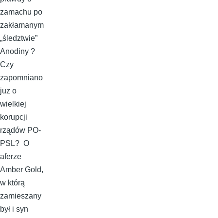
zamachu po
zakłamanym
„śledztwie”
Anodiny ?
Czy
zapomniano
juz o
wielkiej
korupcji
rządów PO-
PSL? O
aferze
Amber Gold,
w którą
zamieszany
był i syn