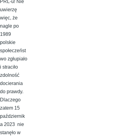
PRL-u! Nie
uwierzę
więc, że
nagle po
1989
polskie
społeczeńst
wo zgłupiało
i straciło
zdolność
docierania
do prawdy.
Dlaczego
zatem 15
październik
a 2023 nie
stanęło w