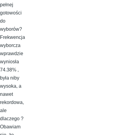
pełnej
gotowości
do
wyborów?
Frekwencja
wyborcza
wprawdzie
wyniosła
74.38% ,
była niby
wysoka, a
nawet
rekordowa,
ale
dlaczego ?
Obawiam
się, że