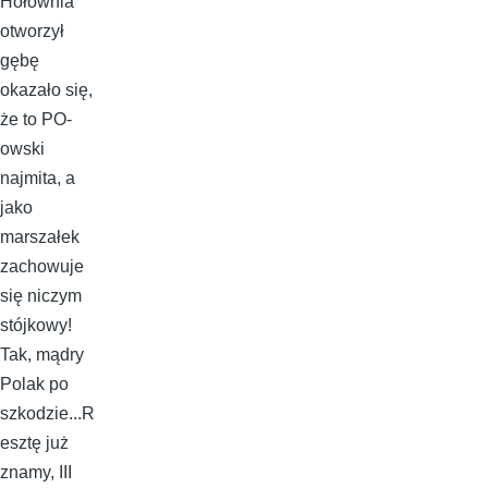
Hołownia
otworzył
gębę
okazało się,
że to PO-
owski
najmita, a
jako
marszałek
zachowuje
się niczym
stójkowy!
Tak, mądry
Polak po
szkodzie...R
esztę już
znamy, III