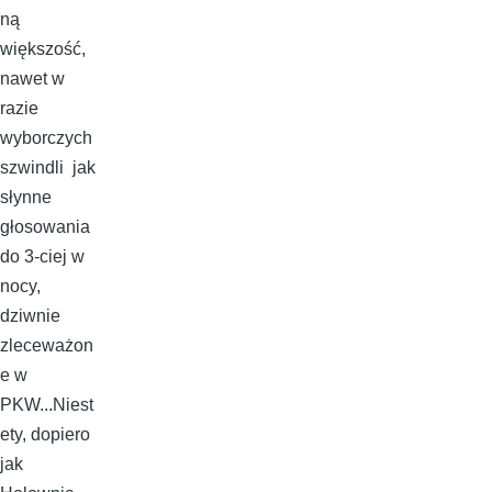
ną
większość,
nawet w
razie
wyborczych
szwindli jak
słynne
głosowania
do 3-ciej w
nocy,
dziwnie
zleceważon
e w
PKW...Niest
ety, dopiero
jak