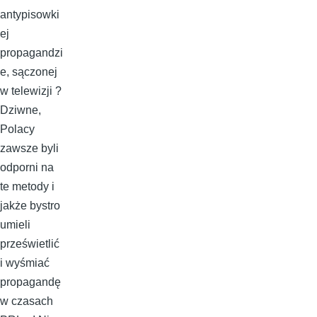
antypisowki
ej
propagandzi
e, sączonej
w telewizji ?
Dziwne,
Polacy
zawsze byli
odporni na
te metody i
jakże bystro
umieli
prześwietlić
i wyśmiać
propagandę
w czasach