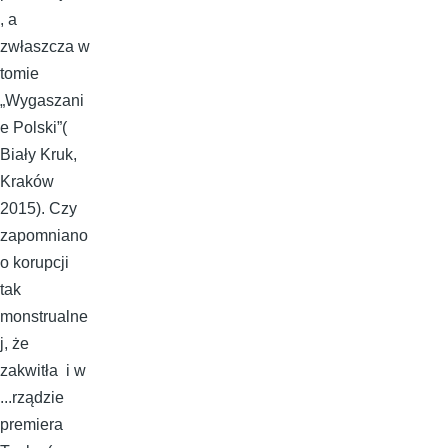
, a
zwłaszcza w
tomie
„Wygaszani
e Polski”(
Biały Kruk,
Kraków
2015). Czy
zapomniano
o korupcji
tak
monstrualne
j, że
zakwitła i w
...rządzie
premiera