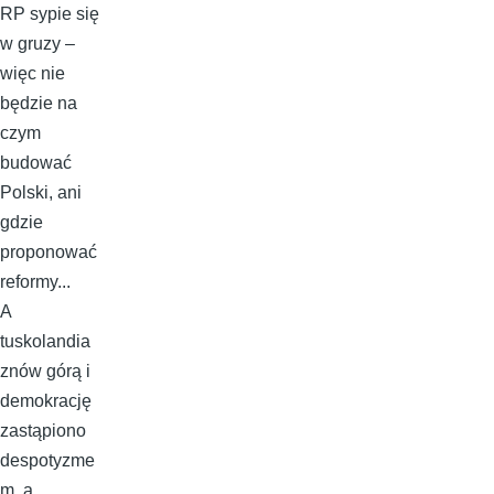
RP sypie się
w gruzy –
więc nie
będzie na
czym
budować
Polski, ani
gdzie
proponować
reformy...
A
tuskolandia
znów górą i
demokrację
zastąpiono
despotyzme
m, a