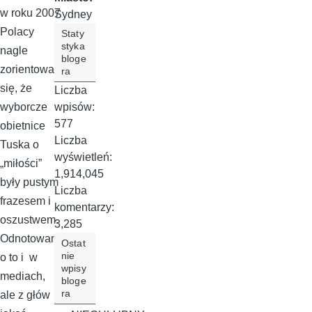
w roku 2007
Sydney
Polacy
Staty
styka
nagle
bloge
zorientowali
ra
się, że
Liczba
wpisów:
wyborcze
577
obietnice
Liczba
Tuska o
wyświetleń:
„miłości”
1,914,045
były pustym
Liczba
frazesem i
komentarzy:
oszustwem.
3,285
Odnotowan
Ostat
nie
o to i w
wpisy
mediach,
bloge
ra
ale z głów