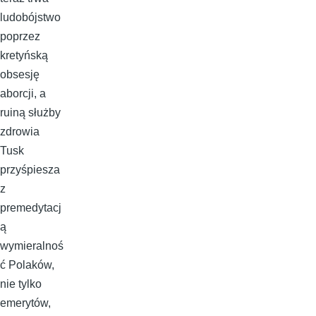
ludobójstwo
poprzez
kretyńską
obsesję
aborcji, a
ruiną służby
zdrowia
Tusk
przyśpiesza
z
premedytacj
ą
wymieralnoś
ć Polaków,
nie tylko
emerytów,