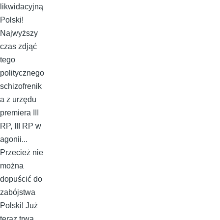
likwidacyjną
Polski!
Najwyższy
czas zdjąć
tego
politycznego
schizofrenik
a z urzędu
premiera III
RP, III RP w
agonii...
Przecież nie
można
dopuścić do
zabójstwa
Polski! Już
teraz trwa