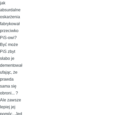
jak
absurdalne
oskarżenia
fabrykował
przeciwko
PiS-owi?
Być może
PiS zbyt
słabo je
dementował
ufając, że
prawda
sama się
obroni... ?
Ale zawsze
lepiej jej
pomóc...Jed