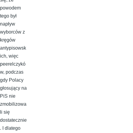
powodem
tego był
napływ
wyborców z
kręgów
antypisowsk
ich, więc
peerelczykó
w, podczas
gdy Polacy
głosujący na
PiS nie
zmobilizowa
li się
dostatecznie
. I dlatego