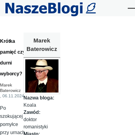
Przejdź do treści
Me
Marek
Krótka
Baterowicz
pamięć czy
durni
wyborcy?
Marek
Baterowicz
, 06.11.2024
Nazwa bloga:
Koala
Po
Zawód:
szokującej
doktor
pomyłce
romanistyki
przy urnach
Miasto: