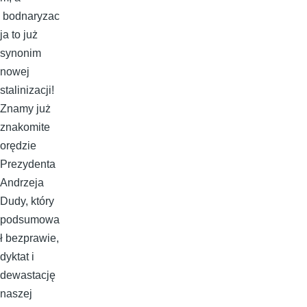
bodnaryzac
ja to już
synonim
nowej
stalinizacji!
Znamy już
znakomite
orędzie
Prezydenta
Andrzeja
Dudy, który
podsumowa
ł bezprawie,
dyktat i
dewastację
naszej