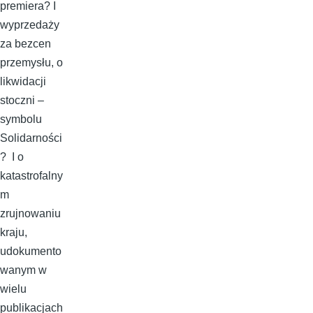
premiera? I
wyprzedaży
za bezcen
przemysłu, o
likwidacji
stoczni –
symbolu
Solidarności
? I o
katastrofalny
m
zrujnowaniu
kraju,
udokumento
wanym w
wielu
publikacjach