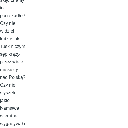
skąd znamy
to
porzekadło?
Czy nie
widzieli
ludzie jak
Tusk niczym
sęp krążył
przez wiele
miesięcy
nad Polską?
Czy nie
słyszeli
jakie
kłamstwa
wierutne
wygadywał i