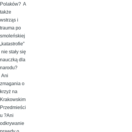
Polaków? A
także
wstrząs i
trauma po
smoleńskiej
„katastrofie”
nie stały się
nauczką dla
narodu?
Ani
zmagania o
krzyż na
Krakowskim
Przedmieści
u ?Ani
odkrywanie
prawdy o