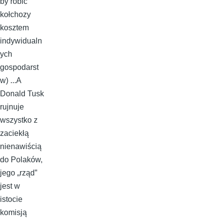
by robić
kołchozy
kosztem
indywidualn
ych
gospodarst
w) ...A
Donald Tusk
rujnuje
wszystko z
zaciekłą
nienawiścią
do Polaków,
jego „rząd”
jest w
istocie
komisją