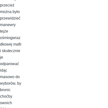
przecież
można było
przewidzieć
manewry
tejże
ośmiogwiaz
dkowej mafii
i skutecznie
je
odparować
idąc
masowo do
wyborów, by
bronic
choćby
swoich