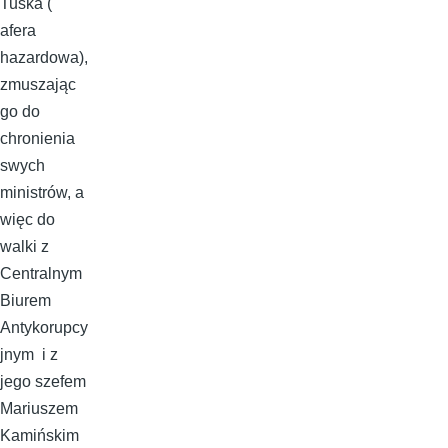
Tuska (
afera
hazardowa),
zmuszając
go do
chronienia
swych
ministrów, a
więc do
walki z
Centralnym
Biurem
Antykorupcy
jnym i z
jego szefem
Mariuszem
Kamińskim