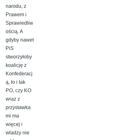
narodu, z
Prawem i
Sprawiedliw
ością. A
gdyby nawet
PiS
stworzyłoby
koalicję z
Konfederacj
ą, to i tak
PO, czy KO
wraz z
przystawka
mi ma
więcej i
władzy nie