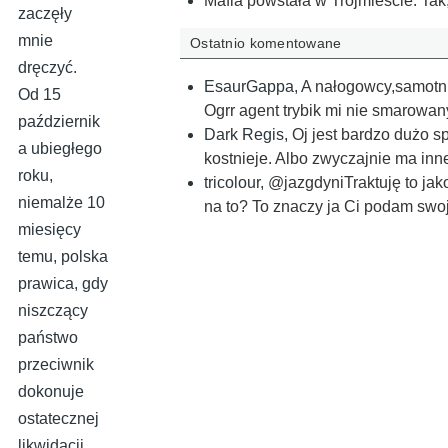
Mafia powstała w Trójmieście. Tak,
zaczęły
mnie
Ostatnio komentowane
dręczyć.
EsaurGappa
,
A nałogowcy,samotni 
Od 15
Ogrr agent trybik mi nie smarowan
październik
Dark Regis
,
Oj jest bardzo dużo s
a ubiegłego
kostnieje. Albo zwyczajnie ma inne
roku,
tricolour
,
@jazgdyniTraktuję to jak
niemalże 10
na to? To znaczy ja Ci podam swo
miesięcy
temu, polska
prawica, gdy
niszczący
państwo
przeciwnik
dokonuje
ostatecznej
likwidacji