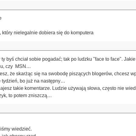
e
który nielegalnie dobiera się do komputera
ty byś chciał sobie pogadać; tak po ludzku "face to face". Jak
adu, czy MSN…
esz, że skarżąc się na swobodę piszących blogerów, chcesz w
e tydzień, bo już na następny…
jesz takie komentarze. Ludzie używają słowa, często nie wiedzą
ęzyk, to potem zniszczą…
iśmy wiedzieć.