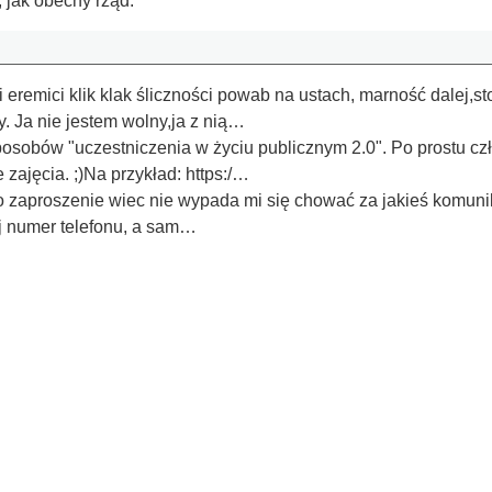
 jak obecny rząd.
eremici klik klak śliczności powab na ustach, marność dalej,st
y. Ja nie jestem wolny,ja z nią…
posobów "uczestniczenia w życiu publicznym 2.0". Po prostu cz
 zajęcia. ;)Na przykład: https:/…
o zaproszenie wiec nie wypada mi się chować za jakieś komuni
j numer telefonu, a sam…