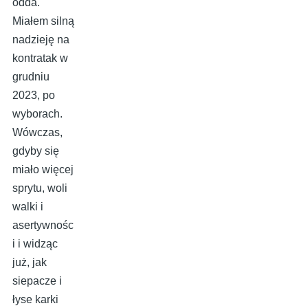
odda.
Miałem silną
nadzieję na
kontratak w
grudniu
2023, po
wyborach.
Wówczas,
gdyby się
miało więcej
sprytu, woli
walki i
asertywnośc
i i widząc
już, jak
siepacze i
łyse karki