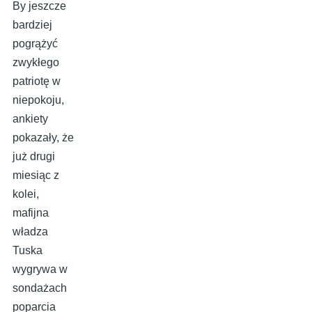
By jeszcze
bardziej
pogrążyć
zwykłego
patriotę w
niepokoju,
ankiety
pokazały, że
już drugi
miesiąc z
kolei,
mafijna
władza
Tuska
wygrywa w
sondażach
poparcia