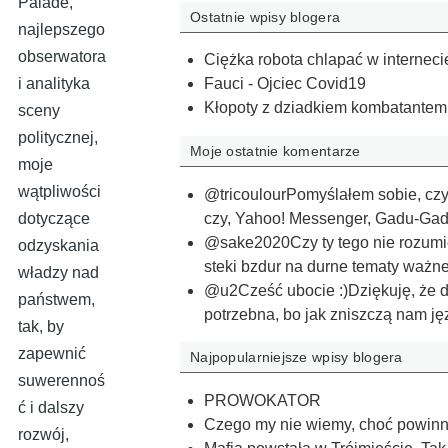
Palade,
Ostatnie wpisy blogera
najlepszego
obserwatora
Ciężka robota chlapać w interneci
i analityka
Fauci - Ojciec Covid19
Kłopoty z dziadkiem kombatantem, 
sceny
politycznej,
Moje ostatnie komentarze
moje
wątpliwości
@tricoulourPomyślałem sobie, czy 
czy, Yahoo! Messenger, Gadu-G
dotyczące
@sake2020Czy ty tego nie rozumi
odzyskania
steki bzdur na durne tematy ważn
władzy nad
@u2Cześć ubocie :)Dziękuję, że da
państwem,
potrzebna, bo jak zniszczą nam j
tak, by
zapewnić
Najpopularniejsze wpisy blogera
suwerennoś
PROWOKATOR
ć i dalszy
Czego my nie wiemy, choć powinn
rozwój,