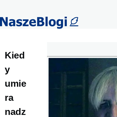
Przejdź do treści
Kied
y
umie
ra
nadz