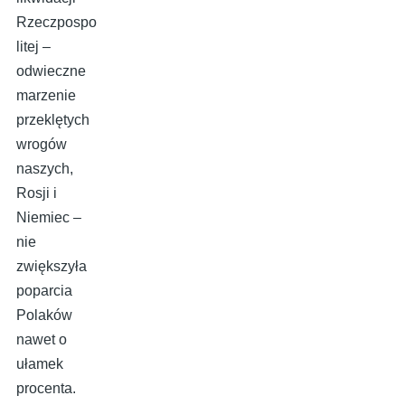
Rzeczpospo
litej –
odwieczne
marzenie
przeklętych
wrogów
naszych,
Rosji i
Niemiec –
nie
zwiększyła
poparcia
Polaków
nawet o
ułamek
procenta.