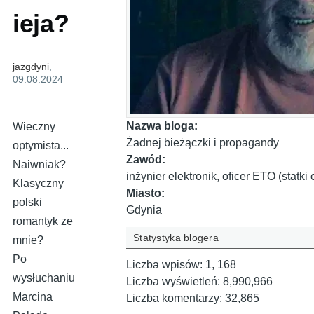
ieja?
jazgdyni
,
09.08.2024
Nazwa bloga:
Wieczny
Żadnej bieżączki i propagandy
optymista...
Zawód:
Naiwniak?
inżynier elektronik, oficer ETO (statk
Klasyczny
Miasto:
polski
Gdynia
romantyk ze
Statystyka blogera
mnie?
Po
Liczba wpisów:
1, 168
wysłuchaniu
Liczba wyświetleń:
8,990,966
Marcina
Liczba komentarzy:
32,865