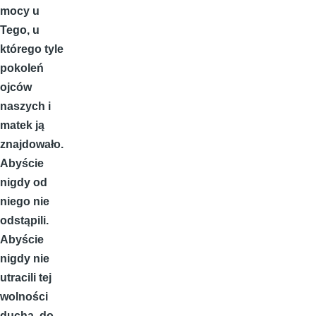
mocy u
Tego, u
którego tyle
pokoleń
ojców
naszych i
matek ją
znajdowało.
Abyście
nigdy od
niego nie
odstąpili.
Abyście
nigdy nie
utracili tej
wolności
ducha, do