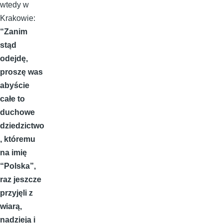
wtedy w
Krakowie:
“Zanim
stąd
odejdę,
proszę was
abyście
całe to
duchowe
dziedzictwo
, któremu
na imię
“Polska”,
raz jeszcze
przyjęli z
wiarą,
nadzieją i