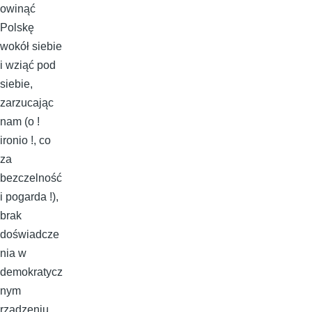
owinąć
Polskę
wokół siebie
i wziąć pod
siebie,
zarzucając
nam (o !
ironio !, co
za
bezczelność
i pogarda !),
brak
doświadcze
nia w
demokratycz
nym
rządzeniu,