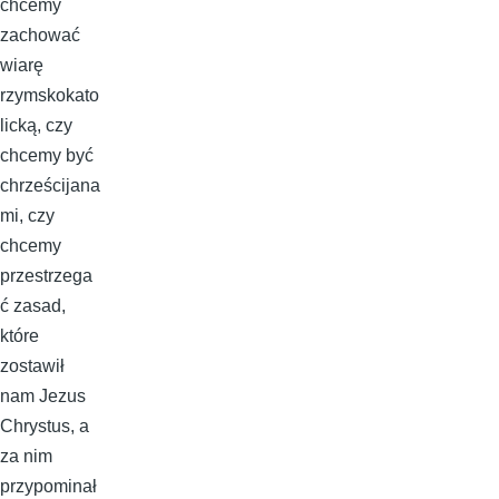
chcemy
zachować
wiarę
rzymskokato
licką, czy
chcemy być
chrześcijana
mi, czy
chcemy
przestrzega
ć zasad,
które
zostawił
nam Jezus
Chrystus, a
za nim
przypominał