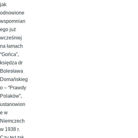
jak
odnowione
wspomnian
ego już
wcześniej
na łamach
“Gońca”,
księdza dr
Bolesława
Domańskieg
o – “Prawdy
Polaków”,
ustanowion
e w
Niemczech
w 1938 r.
Czy też tak