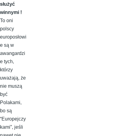
służyć
winnymi !
To oni
polscy
europosłowi
e są w
awangardzi
e tych,
którzy
uważają, że
nie muszą
być
Polakami,
bo są
“Europejczy
kami”, jeśli
nawet nie