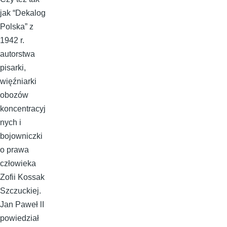
jak “Dekalog
Polska” z
1942 r.
autorstwa
pisarki,
więźniarki
obozów
koncentracyj
nych i
bojowniczki
o prawa
człowieka
Zofii Kossak
Szczuckiej.
Jan Paweł lI
powiedział