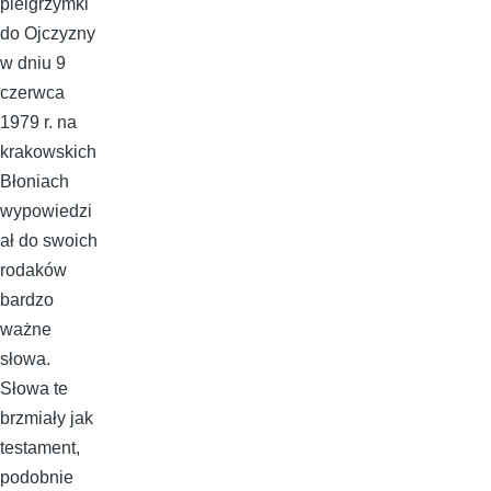
pielgrzymki
do Ojczyzny
w dniu 9
czerwca
1979 r. na
krakowskich
Błoniach
wypowiedzi
ał do swoich
rodaków
bardzo
ważne
słowa.
Słowa te
brzmiały jak
testament,
podobnie