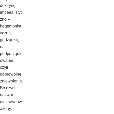
doktrynę
imperialistyc
zno –
hegemonist
yczną,
godząc się
na
podporządk
owanie,
czyli
dobrowolne
zniewolenie.
Bo czym
nazwać
niezrównow
ażony,