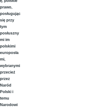
ę, polskie
prawo,
posługując
się przy
tym
posłuszny
mi im
polskimi
europosła
mi,
wybranymi
przecież
przez
Naród
Polski i
temu
Narodowi