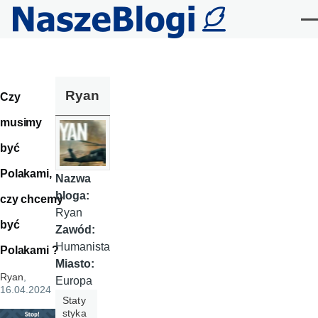
Przejdź do treści
Me
Ryan
Czy
musimy
być
Polakami,
Nazwa
bloga:
czy chcemy
Ryan
być
Zawód:
Humanista
Polakami ?
Miasto:
Ryan
,
Europa
16.04.2024
Staty
styka