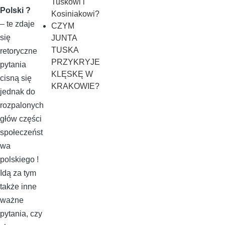
Tuskowi i
Polski ?
Kosiniakowi?
– te zdaje
CZYM
się
JUNTA
TUSKA
retoryczne
PRZYKRYJE
pytania
KLĘSKĘ W
cisną się
KRAKOWIE?
jednak do
rozpalonych
głów części
społeczeńst
wa
polskiego !
Idą za tym
także inne
ważne
pytania, czy