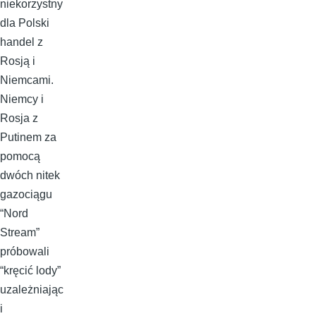
niekorzystny
dla Polski
handel z
Rosją i
Niemcami.
Niemcy i
Rosja z
Putinem za
pomocą
dwóch nitek
gazociągu
“Nord
Stream”
próbowali
“kręcić lody”
uzależniając
i