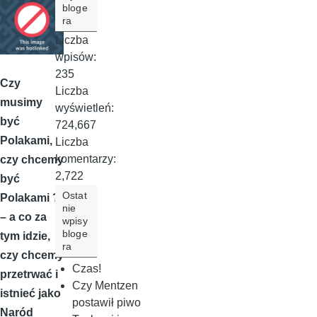
bloge
ra
Liczba
wpisów:
235
Czy
Liczba
musimy
wyświetleń:
być
724,667
Polakami,
Liczba
komentarzy:
czy chcemy
2,722
być
Ostat
Polakami ?
nie
– a co za
wpisy
bloge
tym idzie,
ra
czy chcemy
Czas!
przetrwać i
Czy Mentzen
istnieć jako
postawił piwo
Naród