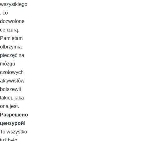
wszystkiego
, co
dozwolone
cenzurą.
Pamiętam
olbrzymia
pieczęć na
mózgu
czołowych
aktywistów
bolszewii
takiej, jaka
ona jest.
Разрешено
цензурой!
To wszystko
już było.