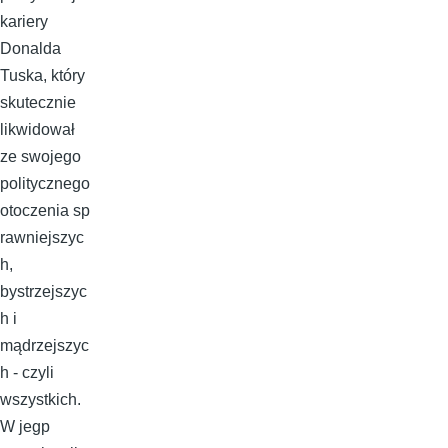
kariery
Donalda
Tuska, który
skutecznie
likwidował
ze swojego
politycznego
otoczenia sp
rawniejszyc
h,
bystrzejszyc
h i
mądrzejszyc
h - czyli
wszystkich.
W jegp