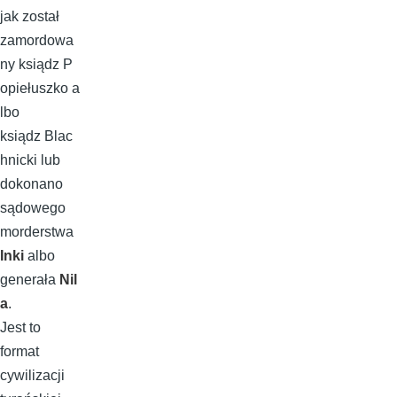
jak został
zamordowa
ny ksiądz P
opiełuszko a
lbo
ksiądz Blac
hnicki lub
dokonano
sądowego
morderstwa
Inki
albo
generała
Nil
a
.
Jest to
format
cywilizacji