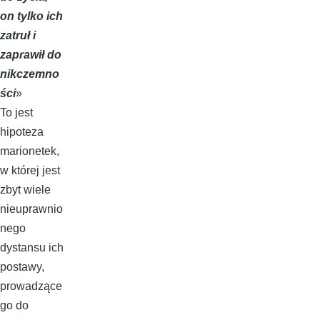
on tylko ich
zatruł i
zaprawił do
nikczemno
ści
»
To jest
hipoteza
marionetek,
w której jest
zbyt wiele
nieuprawnio
nego
dystansu ich
postawy,
prowadzące
go do