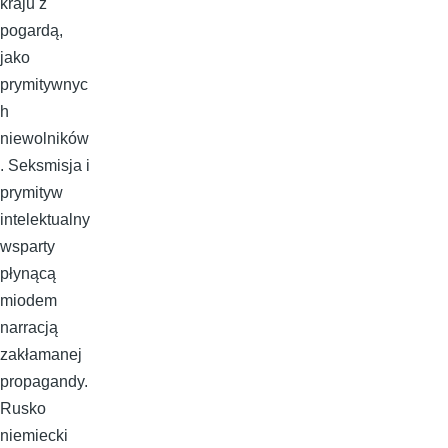
kraju z
pogardą,
jako
prymitywnyc
h
niewolników
. Seksmisja i
prymityw
intelektualny
wsparty
płynącą
miodem
narracją
zakłamanej
propagandy.
Rusko
niemiecki