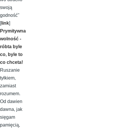
swoją
godność"
[
link
]
Prymitywna
wolność -
róbta byle
co, byle to
co chceta!
Ruszanie
tyłkiem,
zamiast
rozumem.
Od dawien
dawna, jak
sięgam
pamięcią,