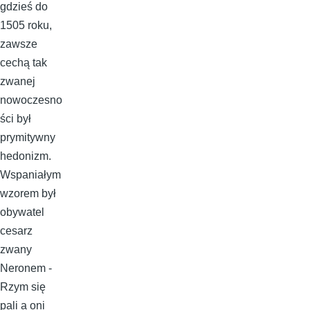
gdzieś do
1505 roku,
zawsze
cechą tak
zwanej
nowoczesno
ści był
prymitywny
hedonizm.
Wspaniałym
wzorem był
obywatel
cesarz
zwany
Neronem -
Rzym się
pali a oni