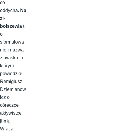
co
oddycha.
Na
zi-
bolszewia
t
o
sformułowa
nie i nazwa
zjawiska, o
którym
powiedział
Remigiusz
Dziemianow
icz o
córeczce
aktywistce
[
link
].
Wraca