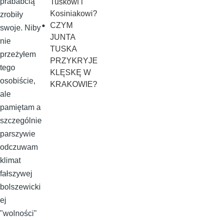
prababcią
Tuskowi i
Kosiniakowi?
zrobiły
CZYM
swoje. Niby
JUNTA
nie
TUSKA
przeżyłem
PRZYKRYJE
tego
KLĘSKĘ W
osobiście,
KRAKOWIE?
ale
pamiętam a
szczególnie
parszywie
odczuwam
klimat
fałszywej
bolszewicki
ej
"wolności"