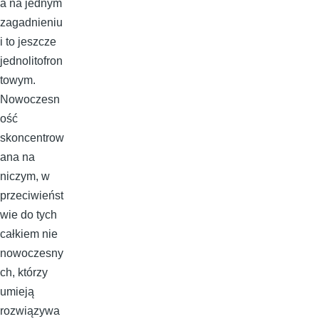
a na jednym
zagadnieniu
i to jeszcze
jednolitofron
towym.
Nowoczesn
ość
skoncentrow
ana na
niczym, w
przeciwieńst
wie do tych
całkiem nie
nowoczesny
ch, którzy
umieją
rozwiązywa