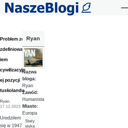
Przejdź do treści
Me
Ryan
Problem ze
zdefiniowan
iem
cywilizacyjn
Nazwa
bloga:
ej pozycji
Ryan
tuskolandu
Zawód:
Humanista
Ryan
,
Miasto:
17.12.2023
Europa
Urodziłem
Staty
się w 1947,
styka