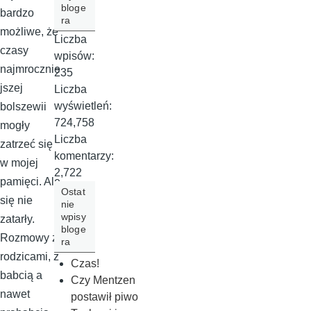
bloge
bardzo
ra
możliwe, że
Liczba
czasy
wpisów:
najmrocznie
235
jszej
Liczba
wyświetleń:
bolszewii
724,758
mogły
Liczba
zatrzeć się
komentarzy:
w mojej
2,722
pamięci. Ale
Ostat
się nie
nie
wpisy
zatarły.
bloge
Rozmowy z
ra
rodzicami, z
Czas!
babcią a
Czy Mentzen
nawet
postawił piwo