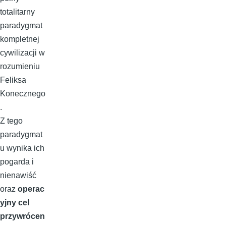
totalitarny
paradygmat
kompletnej
cywilizacji w
rozumieniu
Feliksa
Konecznego
.
Z tego
paradygmat
u wynika ich
pogarda i
nienawiść
oraz
operac
yjny cel
przywrócen