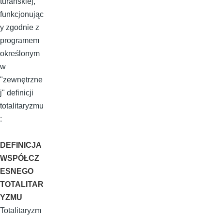
turańskiej,
funkcjonując
y zgodnie z
programem
określonym
w
"zewnętrzne
j" definicji
totalitaryzmu
:
DEFINICJA
WSPÓŁCZ
ESNEGO
TOTALITAR
YZMU
Totalitaryzm