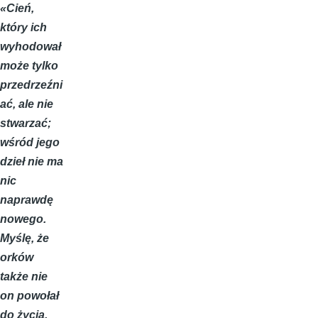
«Cień,
który ich
wyhodował
może tylko
przedrzeźni
ać, ale nie
stwarzać;
wśród jego
dzieł nie ma
nic
naprawdę
nowego.
Myślę, że
orków
także nie
on powołał
do życia,