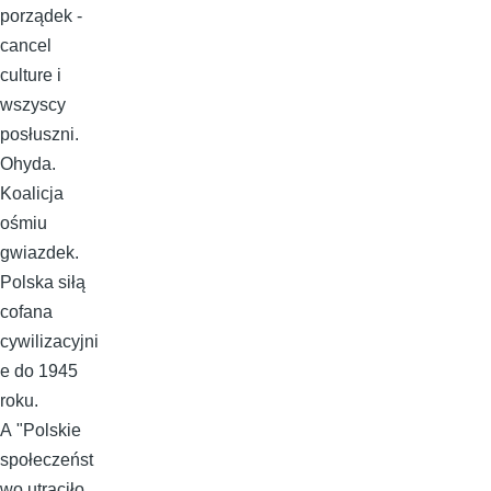
porządek -
cancel
culture i
wszyscy
posłuszni.
Ohyda.
Koalicja
ośmiu
gwiazdek.
Polska siłą
cofana
cywilizacyjni
e do 1945
roku.
A "Polskie
społeczeńst
wo utraciło