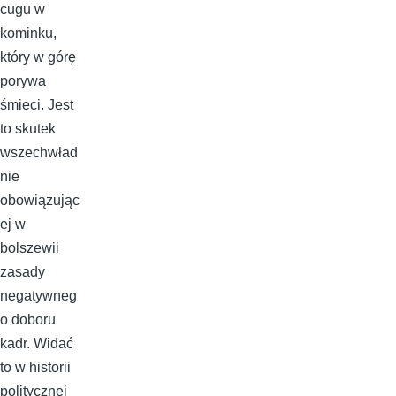
cugu w
kominku,
który w górę
porywa
śmieci. Jest
to skutek
wszechwład
nie
obowiązując
ej w
bolszewii
zasady
negatywneg
o doboru
kadr. Widać
to w historii
politycznej