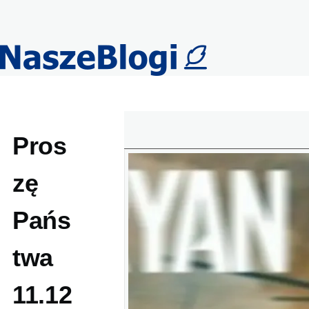
Przejdź do treści
Pros
zę
Pańs
twa
11.12