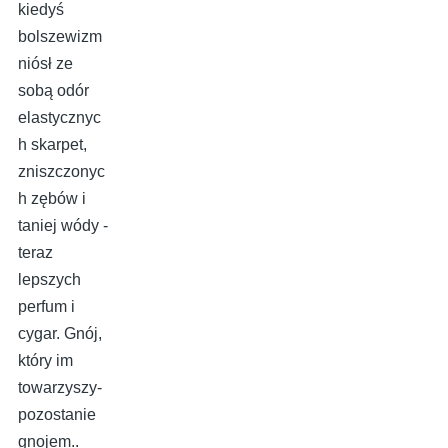
kiedyś
bolszewizm
niósł ze
sobą odór
elastycznyc
h skarpet,
zniszczonyc
h zębów i
taniej wódy -
teraz
lepszych
perfum i
cygar. Gnój,
który im
towarzyszy-
pozostanie
gnojem..