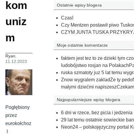
kom
Ostatnie wpisy blogera
uniz
Czas!
Czy Mentzen postawił piwo Tuskow
CZYM JUNTA TUSKA PRZYKRY
m
Moje ostatnie komentarze
Ryan
,
faktem jest tez to ze dzieki tym 
11.12.2023
ludobójstwo rosjan na PolakachPa
ruska szmatoty juz 5 lat temu wyg
Znow wygralem zakladŻe ty pedofil
małymi dziećmi napiszeszCzeka
Najpopularniejsze wpisy blogera
Pogłębiony
6 dni w rzece, bez picia i jedzenia
przez
29 lat temu ostatnie sowieckie ba
eurokołchoz
Neon24 – polskojęzyczny portal K
I