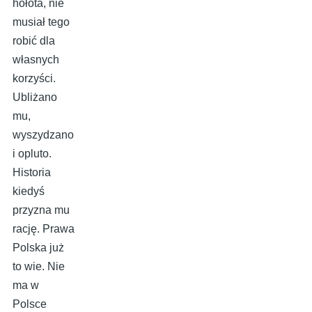
hołota, nie
musiał tego
robić dla
własnych
korzyści.
Ubliżano
mu,
wyszydzano
i opluto.
Historia
kiedyś
przyzna mu
rację. Prawa
Polska już
to wie. Nie
ma w
Polsce