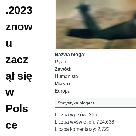
.2023
znow
u
Nazwa bloga:
zacz
Ryan
Zawód:
ął się
Humanista
Miasto:
w
Europa
Statystyka blogera
Pols
Liczba wpisów:
235
ce
Liczba wyświetleń:
724,638
Liczba komentarzy:
2,722