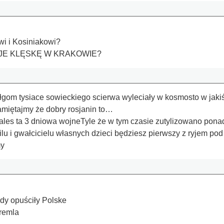
i i Kosiniakowi?
JE KLĘSKĘ W KRAKOWIE?
czołgom tysiace sowieckiego scierwa wyleciały w kosmosto w jak
miętajmy że dobry rosjanin to…
rales ta 3 dniowa wojneTyle że w tym czasie zutylizowano ponad
u i gwałcicielu własnych dzieci będziesz pierwszy z ryjem po
my
ndy opuściły Polske
remla