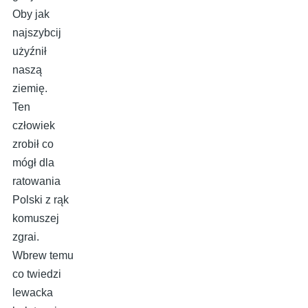
Oby jak
najszybcij
użyźnił
naszą
ziemię.
Ten
człowiek
zrobił co
mógł dla
ratowania
Polski z rąk
komuszej
zgrai.
Wbrew temu
co twiedzi
lewacka