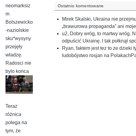
neomarksiz
Ostatnio komentowane
m
Mirek Skalski
,
Ukraina nie przejmuj
Bolszewicko
„brawurowa propaganda” ani moje
-naziolskie
u2
,
Dobry wróg, to martwy wróg. N
sku*wysyny
odpuścić Ukrainę. I tak połknął sp
przejęły
Ryan
,
faktem jest tez to ze dziek
władzę.
ludobójstwo rosjan na PolakachPa
Radosci nie
bylo konca
Teraz
różnica
polega na
tym, że