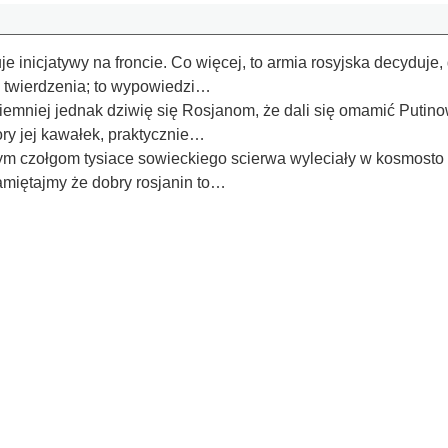
e inicjatywy na froncie. Co więcej, to armia rosyjska decyduje, g
 twierdzenia; to wypowiedzi…
iemniej jednak dziwię się Rosjanom, że dali się omamić Putino
ory jej kawałek, praktycznie…
i tym czołgom tysiace sowieckiego scierwa wyleciały w kosmost
miętajmy że dobry rosjanin to…