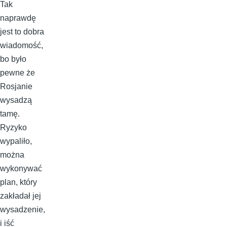
Tak
naprawdę
jest to dobra
wiadomość,
bo było
pewne że
Rosjanie
wysadzą
tamę.
Ryzyko
wypaliło,
można
wykonywać
plan, który
zakładał jej
wysadzenie,
i iść