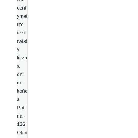
cent
ymet
rze
reze
rwist
y
liczb
a
dni
do
końc
a
Puti
na -
136
Ofen