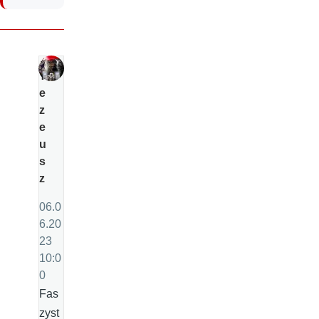
T
e
z
e
u
s
z
06.0
6.20
23
10:0
0
Fas
zyst