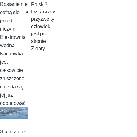
Rosjanie nie
Polski?
Dziś każdy
cofną się
przyzwoity
przed
człowiek
niczym
jest po
Elektrownia
stronie
wodna
Ziobry
Kachowka
jest
całkowicie
zniszczona,
i nie da się
jej juz
odbudować
Stalin zrobił