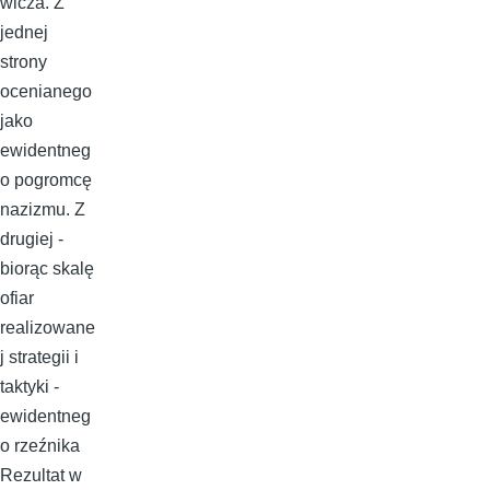
wicza. Z
jednej
strony
ocenianego
jako
ewidentneg
o pogromcę
nazizmu. Z
drugiej -
biorąc skalę
ofiar
realizowane
j strategii i
taktyki -
ewidentneg
o rzeźnika
Rezultat w