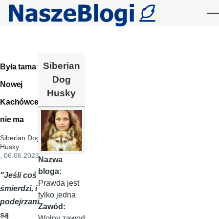
Przejdź do treści
Me
Siberian
Była tama w
Dog
Nowej
Husky
Kachówce i
nie ma
Siberian Dog
Husky
, 06.06.2023
Nazwa
bloga:
"Jeśli coś
Prawda jest
śmierdzi, i
tylko jedna
podejrzani
Zawód:
są
Wolny zawod