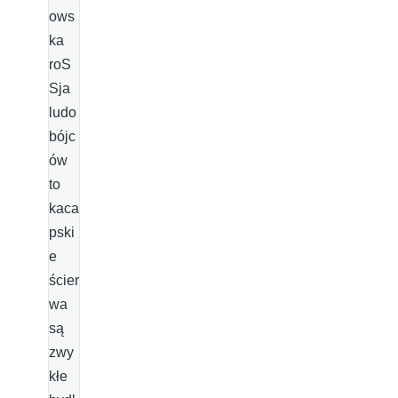
ows
ka
roS
Sja
ludo
bójc
ów
to
kaca
pski
e
ścier
wa
są
zwy
kłe