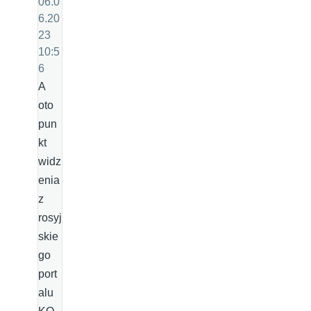
06.0
6.20
23
10:5
6
A
oto
pun
kt
widz
enia
z
rosyj
skie
go
port
alu