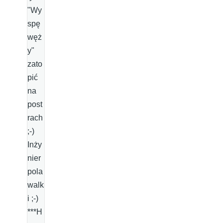
"Wy
spę
węż
y"
zato
pić
na
post
rach
;-)
Inży
nier
pola
walk
i ;-)
***H