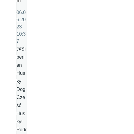
ni
06.0
6.20
23
10:3
7
@Si
beri
an
Hus
ky
Dog
Cze
ść
Hus
ky!
Podr