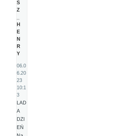
S
Z
_
H
E
N
R
Y
06.0
6.20
23
10:1
3
LAD
A
DZI
EŃ
Na