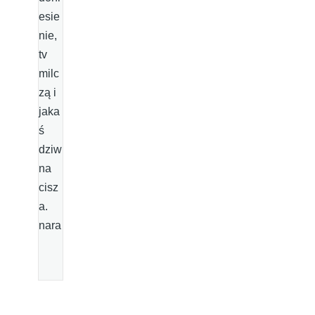
esie
nie,
tv
milc
zą i
jaka
ś
dziw
na
cisz
a.
nara