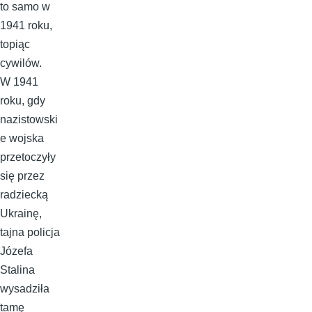
to samo w
1941 roku,
topiąc
cywilów.
W 1941
roku, gdy
nazistowski
e wojska
przetoczyły
się przez
radziecką
Ukrainę,
tajna policja
Józefa
Stalina
wysadziła
tamę