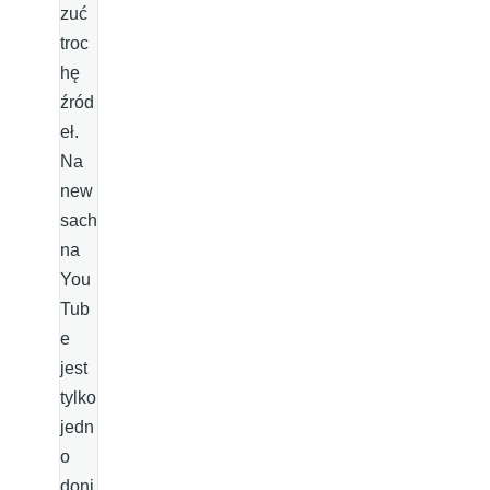
zuć
troc
hę
źród
eł.
Na
new
sach
na
You
Tub
e
jest
tylko
jedn
o
doni