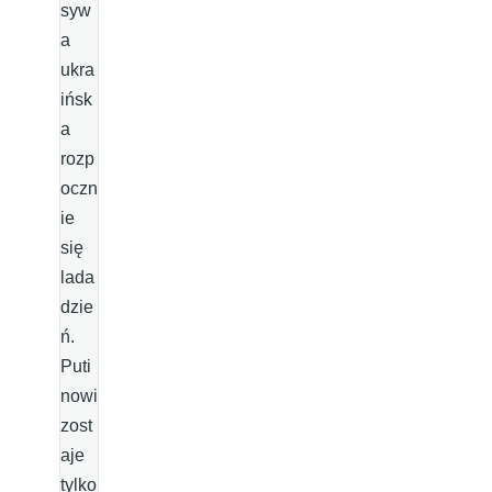
syw
a
ukra
ińsk
a
rozp
oczn
ie
się
lada
dzie
ń.
Puti
nowi
zost
aje
tylko