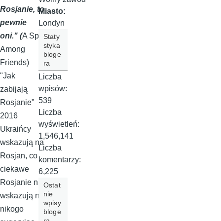
Rosjanie, to
Miasto:
pewnie
Londyn
oni." (
A Spy
Staty
styka
Among
bloge
Friends)
ra
"Jak
Liczba
wpisów:
zabijają
539
Rosjanie"
Liczba
2016
wyświetleń:
Ukraińcy
1,546,141
wskazują na
Liczba
Rosjan, co
komentarzy:
ciekawe
6,225
Rosjanie nie
Ostat
nie
wskazują na
wpisy
nikogo
bloge
ra