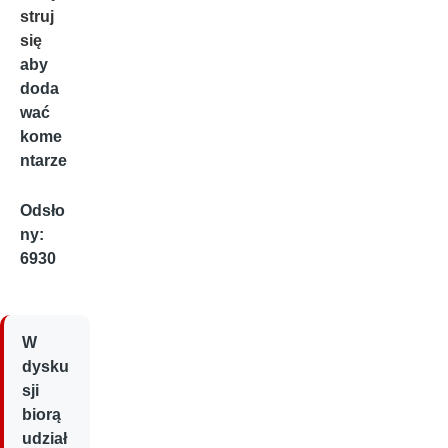
struj
się
aby
doda
wać
kome
ntarze
Odsło
ny:
6930
W
dysku
sji
biorą
udział