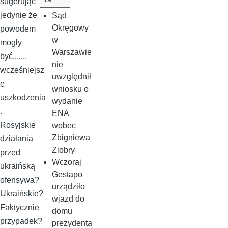
sugerując
jedynie że
Sąd
Okręgowy
powodem
w
mogły
Warszawie
być.......
nie
wcześniejsz
uwzględnił
e
wniosku o
uszkodzenia
wydanie
.
ENA
Rosyjskie
wobec
Zbigniewa
działania
Ziobry
przed
Wczoraj
ukraińską
Gestapo
ofensywa?
urządziło
Ukraińskie?
wjazd do
Faktycznie
domu
przypadek?
prezydenta