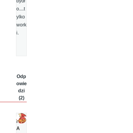
bydł
o....t
ylko
work
i.
Odp
owie
dzi
(2)
N
A