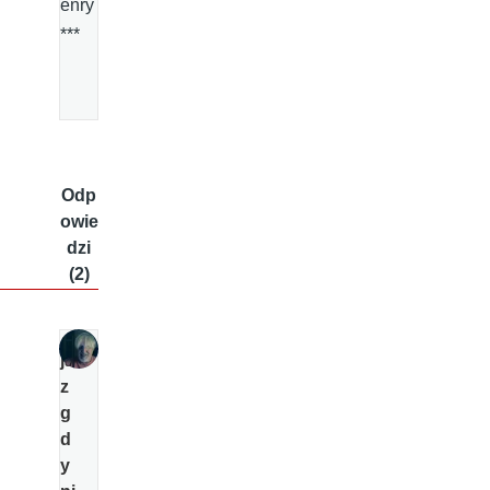
enry
***
Odp
owie
dzi
(2)
ja
z
g
d
y