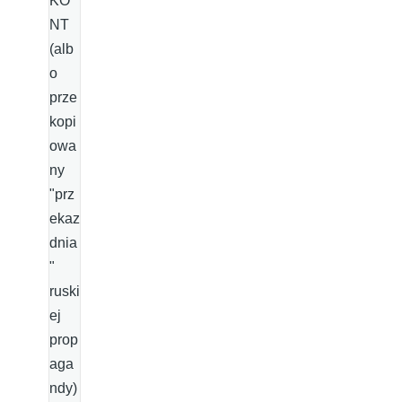
KO
NT
(alb
o
prze
kopi
owa
ny
"prz
ekaz
dnia
"
ruski
ej
prop
aga
ndy)