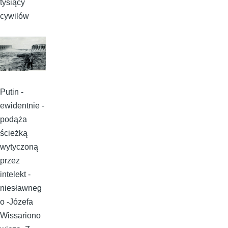
tysiący
cywilów
Putin -
ewidentnie -
podąża
ścieżką
wytyczoną
przez
intelekt -
niesławneg
o -Józefa
Wissariono