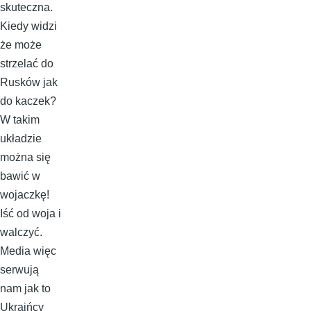
skuteczna.
Kiedy widzi
że może
strzelać do
Rusków jak
do kaczek?
W takim
układzie
można się
bawić w
wojaczkę!
Iść od woja i
walczyć.
Media więc
serwują
nam jak to
Ukraińcy