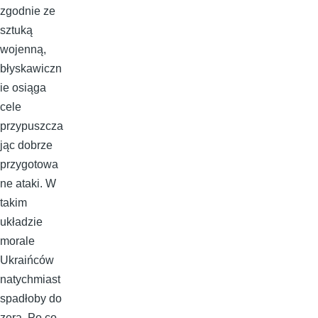
zgodnie ze
sztuką
wojenną,
błyskawiczn
ie osiąga
cele
przypuszcza
jąc dobrze
przygotowa
ne ataki. W
takim
układzie
morale
Ukraińców
natychmiast
spadłoby do
zera. Po co