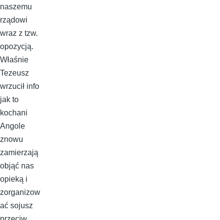
naszemu
rządowi
wraz z tzw.
opozycją.
Właśnie
Tezeusz
wrzucił info
jak to
kochani
Angole
znowu
zamierzają
objąć nas
opieką i
zorganizow
ać sojusz
przeciw