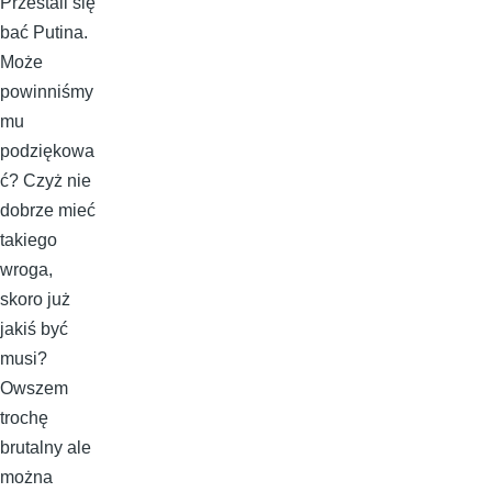
Przestali się
bać Putina.
Może
powinniśmy
mu
podziękowa
ć? Czyż nie
dobrze mieć
takiego
wroga,
skoro już
jakiś być
musi?
Owszem
trochę
brutalny ale
można