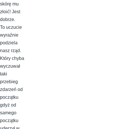
skórę mu
złoić! Jest
dobrze.
To uczucie
wyraźnie
podziela
nasz rząd.
Który chyba
wyczuwał
taki
przebieg
zdarzeń od
początku
gdyż od
samego
początku
uderzył w