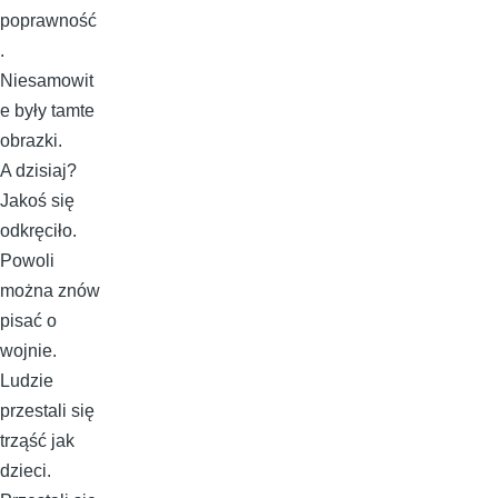
poprawność
.
Niesamowit
e były tamte
obrazki.
A dzisiaj?
Jakoś się
odkręciło.
Powoli
można znów
pisać o
wojnie.
Ludzie
przestali się
trząść jak
dzieci.