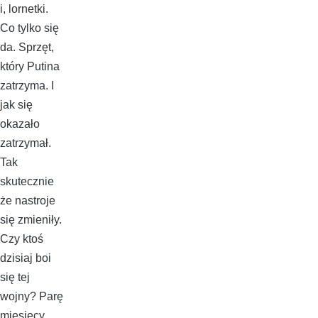
i, lornetki.
Co tylko się
da. Sprzęt,
który Putina
zatrzyma. I
jak się
okazało
zatrzymał.
Tak
skutecznie
że nastroje
się zmieniły.
Czy ktoś
dzisiaj boi
się tej
wojny? Parę
miesięcy