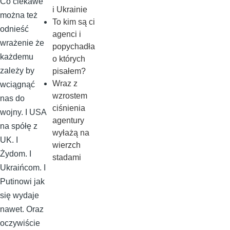
Co ciekawe
i Ukrainie
można też
To kim są ci
odnieść
agenci i
wrażenie że
popychadła
każdemu
o których
zależy by
pisałem?
Wraz z
wciągnąć
wzrostem
nas do
ciśnienia
wojny. I USA
agentury
na spółę z
wyłażą na
UK. I
wierzch
Żydom. I
stadami
Ukraińcom. I
Putinowi jak
się wydaje
nawet. Oraz
oczywiście