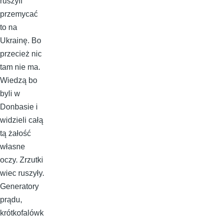
ruszyli
przemycać
to na
Ukrainę. Bo
przecież nic
tam nie ma.
Wiedzą bo
byli w
Donbasie i
widzieli całą
tą żałość
własne
oczy. Zrzutki
wiec ruszyły.
Generatory
prądu,
krótkofalówk