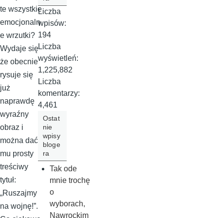
te wszystkie
Liczba
emocjonaln
wpisów:
194
e wrzutki?
Liczba
Wydaje się
wyświetleń:
że obecnie
1,225,882
rysuje się
Liczba
już
komentarzy:
naprawdę
4,461
wyraźny
Ostat
nie
obraz i
wpisy
można dać
bloge
ra
mu prosty
treściwy
Tak ode
tytuł:
mnie trochę
o
„Ruszajmy
wyborach,
na wojnę!”.
Nawrockim