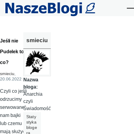
Przejdź do treści
Me
smieciu
Jeśli nie
Pudelek to
co?
smieciu
,
20.06.2022
Nazwa
bloga:
Czyli co jeśli
Anarchia
odrzucimy
czyli
serwowane
Świadomość
nam bajki
Staty
styka
lub czemu
bloge
mają służyć
ra