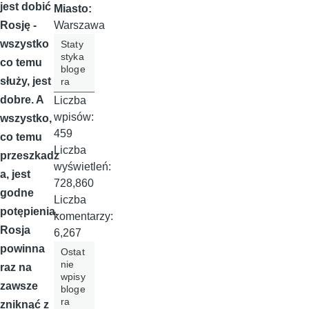
jest dobić
Miasto:
Warszawa
Rosję -
wszystko
Staty
styka
co temu
bloge
służy, jest
ra
dobre. A
Liczba
wpisów:
wszystko,
459
co temu
Liczba
przeszkadz
wyświetleń:
a, jest
728,860
godne
Liczba
potępienia.
komentarzy:
Rosja
6,267
powinna
Ostat
nie
raz na
wpisy
zawsze
bloge
ra
zniknąć z