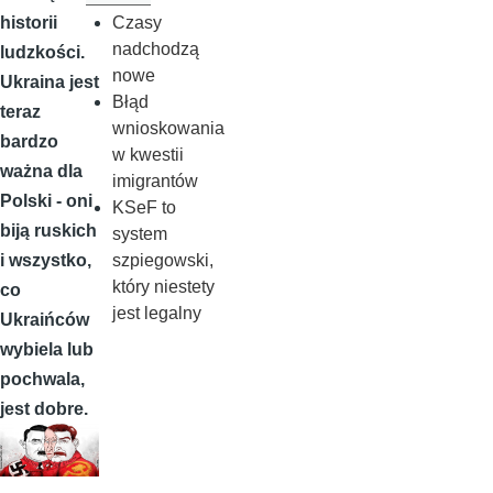
Czasy
historii
nadchodzą
ludzkości.
nowe
Ukraina jest
Błąd
teraz
wnioskowania
bardzo
w kwestii
ważna dla
imigrantów
Polski - oni
KSeF to
biją ruskich
system
szpiegowski,
i wszystko,
który niestety
co
jest legalny
Ukraińców
wybiela lub
pochwala,
jest dobre.