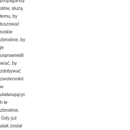
propagandy
stów, służą
temu, by
tuszować
ruskie
zbrodnie, by
je
usprawiedli
wiać, by
zdobywać
zwolennikó
w
ułatwiającyc
h te
zbrodnie.
Gdy już
atak został