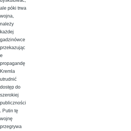
dyskutować,
ale póki trwa
wojna,
należy
każdej
gadzinówce
przekazując
e
propagandę
Kremla
utrudnić
dostęp do
szerokiej
publiczności
. Putin tę
wojnę
przegrywa