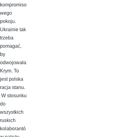
kompromiso
wego
pokoju.
Ukrainie tak
trzeba
pomagać,
by
odwojowała
Krym. To
jest polska
racja stanu.
W stosunku
do
wszystkich
ruskich
kolaborantó
w należy