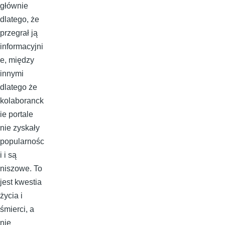
głównie
dlatego, że
przegrał ją
informacyjni
e, między
innymi
dlatego że
kolaboranck
ie portale
nie zyskały
popularnośc
i i są
niszowe. To
jest kwestia
życia i
śmierci, a
nie