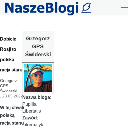
Przejdź do treści
Me
Grzegorz
Dobicie
GPS
Rosji to
Świderski
polska
racja stanu!
Grzegorz
GPS
Świderski
, 23.05.2022
Nazwa bloga:
Pupilla
W tej chwili
Libertatis
polską
Zawód:
racją stanu
Informatyk