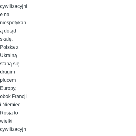
cywilizacyjni
e na
niespotykan
ą dotąd
skalę.
Polska z
Ukrainą
staną się
drugim
płucem
Europy,
obok Francji
i Niemiec.
Rosja to
wielki
cywilizacyjn