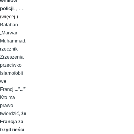
wników
policji.
„ …
.
(więcej )
Bałaban
„Marwan
Muhammad,
rzecznik
Zrzeszenia
przeciwko
Islamofobii
we
Francji...”...”"
Kto ma
prawo
twierdzić,
że
Francja za
trzydzieści