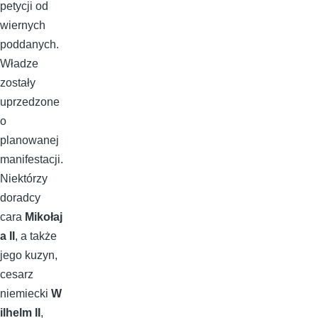
petycji od
wiernych
poddanych.
Władze
zostały
uprzedzone
o
planowanej
manifestacji.
Niektórzy
doradcy
cara
Mikołaj
a II
, a także
jego kuzyn,
cesarz
niemiecki
W
ilhelm II
,