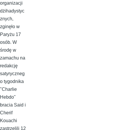
organizacji
dżihadystyc
znych,
zginęło w
Paryżu 17
osób. W
środę w
zamachu na
redakcję
satyryczneg
o tygodnika
"Charlie
Hebdo"
bracia Said i
Cherif
Kouachi
zastrzelili 12