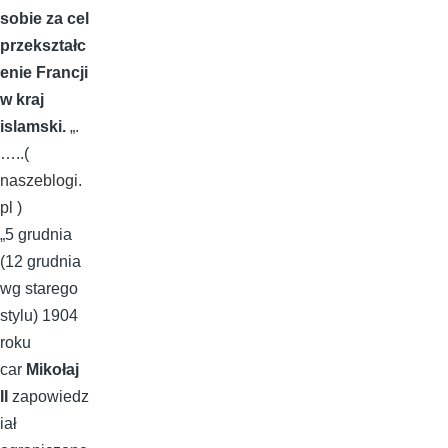
sobie za cel
przekształc
enie Francji
w kraj
islamski.
„.
…..(
naszeblogi.
pl
)
„5 grudnia
(12 grudnia
wg starego
stylu) 1904
roku
car
Mikołaj
II
zapowiedz
iał