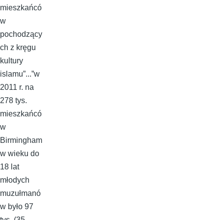
mieszkańcó
w
pochodzący
ch z kręgu
kultury
islamu”...”w
2011 r. na
278 tys.
mieszkańcó
w
Birmingham
w wieku do
18 lat
młodych
muzułmanó
w było 97
tys. (35