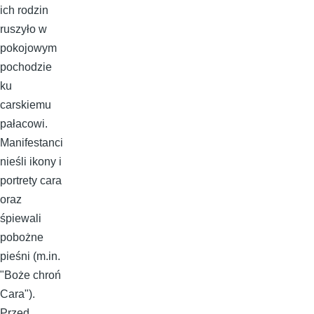
ich rodzin
ruszyło w
pokojowym
pochodzie
ku
carskiemu
pałacowi.
Manifestanci
nieśli ikony i
portrety cara
oraz
śpiewali
pobożne
pieśni (m.in.
"Boże chroń
Cara").
Przed