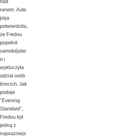
nad
ranem. Auto
psja
potwierdziła,
że Fredou
popełnił
samobójstw
o i
wykluczyła
udział osób
trzecich. Jak
podaje
"Evening
Standard",
Fredou był
jedną z
najważniejs