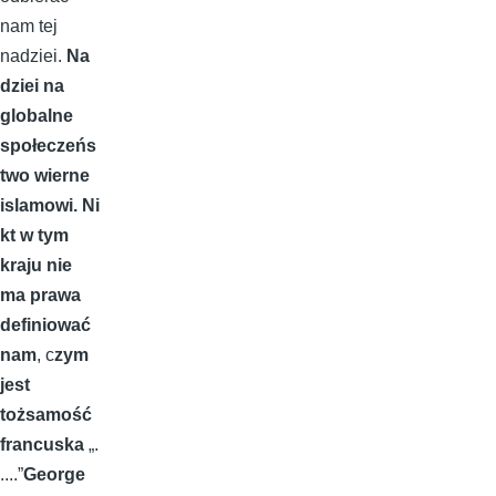
nam tej
nadziei.
Na
dziei na
globalne
społeczeńs
two wierne
islamowi.
Ni
kt w tym
kraju nie
ma prawa
definiować
nam
, c
zym
jest
tożsamość
francuska
„.
....”
George