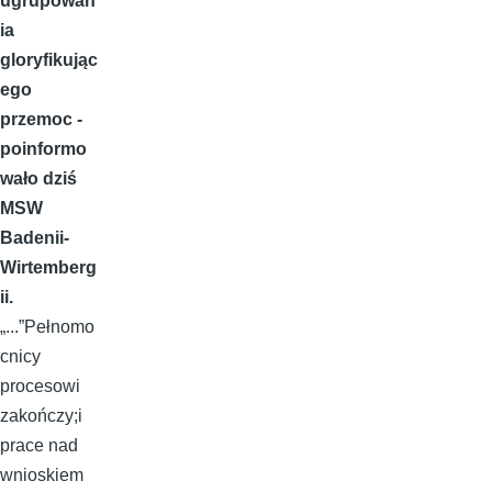
ugrupowan
ia
gloryfikując
ego
przemoc -
poinformo
wało dziś
MSW
Badenii-
Wirtemberg
ii.
„...”Pełnomo
cnicy
procesowi
zakończy;i
prace nad
wnioskiem