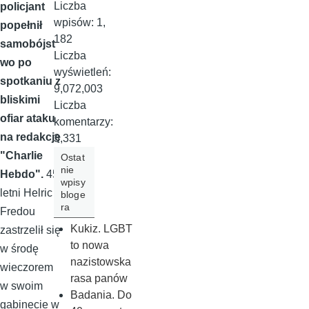
Liczba
policjant
wpisów:
1,
popełnił
182
samobójst
Liczba
wo po
wyświetleń:
spotkaniu z
9,072,003
bliskimi
Liczba
ofiar ataku
komentarzy:
na redakcję
3,331
"Charlie
Ostat
nie
Hebdo".
45-
wpisy
letni Helric
bloge
ra
Fredou
Kukiz. LGBT
zastrzelił się
to nowa
w środę
nazistowska
wieczorem
rasa panów
w swoim
Badania. Do
gabinecie w