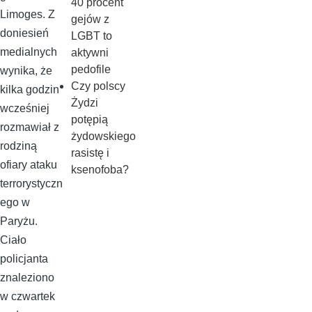
40 procent
Limoges. Z
gejów z
doniesień
LGBT to
medialnych
aktywni
pedofile
wynika, że
Czy polscy
kilka godzin
Żydzi
wcześniej
potępią
rozmawiał z
żydowskiego
rodziną
rasistę i
ofiary ataku
ksenofoba?
terrorystyczn
ego w
Paryżu.
Ciało
policjanta
znaleziono
w czwartek