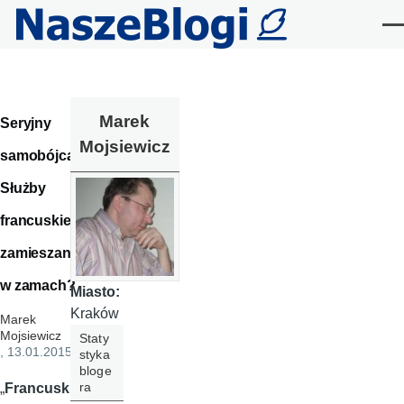
Przejdź do treści
Me
Marek
Seryjny
Mojsiewicz
samobójca.
Służby
francuskie
zamieszane
w zamach?
Miasto:
Kraków
Marek
Mojsiewicz
Staty
, 13.01.2015
styka
bloge
ra
„
Francuski