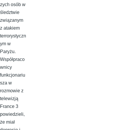
zych osób w
śledztwie
związanym
z atakiem
terrorystyczn
ym w
Paryżu.
Współpraco
wnicy
funkcjonariu
sza w
rozmowie z
telewizją
France 3
powiedzieli,
że miał
depresję i