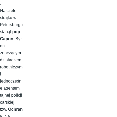
.
Na czele
strajku w
Petersburgu
stanął
pop
Gapon
. Był
on
znaczącym
działaczem
robotniczym
i
jednocześni
e agentem
tajnej policji
carskiej,
tzw.
Ochran
y
. Na