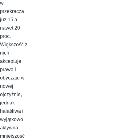
w
przekracza
już 15 a
nawet 20
proc.
Większość z
nich
akceptuje
prawa i
obyczaje w
nowej
ojczyźnie,
jednak
hałaśliwa i
wyjątkowo
aktywna
mniejszość