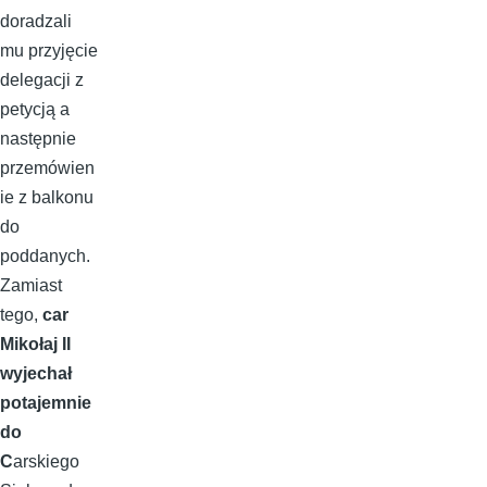
doradzali
mu przyjęcie
delegacji z
petycją a
następnie
przemówien
ie z balkonu
do
poddanych.
Zamiast
tego,
car
Mikołaj II
wyjechał
potajemnie
do
C
arskiego