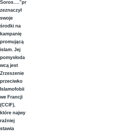
Soros
…
.”pr
zeznaczył
swoje
środki na
kampanię
promującą
islam. Jej
pomysłoda
wcą jest
Zrzeszenie
przeciwko
Islamofobii
we Francji
(CCIF),
które najwy
raźniej
stawia