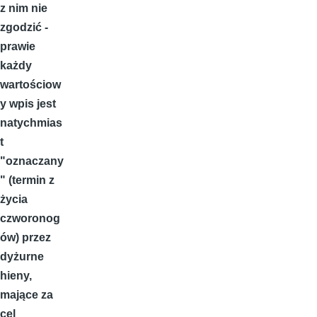
z nim nie
zgodzić -
prawie
każdy
wartościow
y wpis jest
natychmias
t
"oznaczany
" (termin z
życia
czworonog
ów) przez
dyżurne
hieny,
mające za
cel