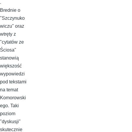
.
Brednie o
"Szczynuko
wiczu" oraz
wtręty z
"cytatów ze
Ściosa"
stanowią
większość
wypowiedzi
pod tekstami
na temat
Komorowski
ego. Taki
poziom
"dyskusji"
skutecznie