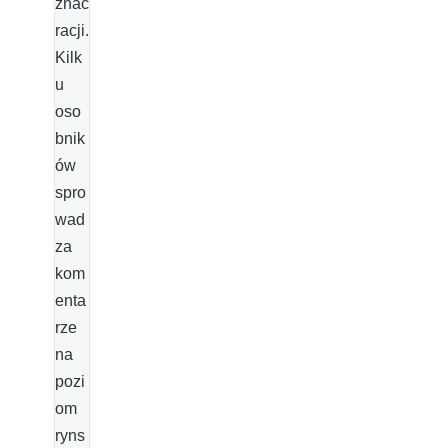
znać
racji.
Kilk
u
oso
bnik
ów
spro
wad
za
kom
enta
rze
na
pozi
om
ryns