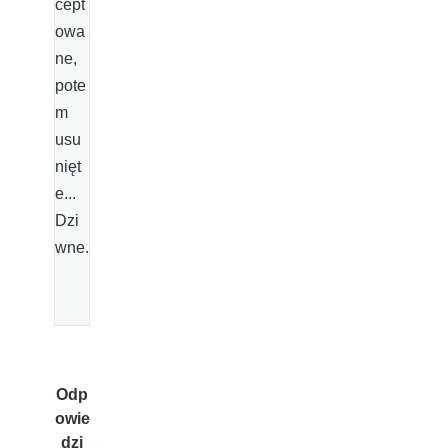
cept
owa
ne,
pote
m
usu
nięt
e...
Dzi
wne.
Odp
owie
dzi