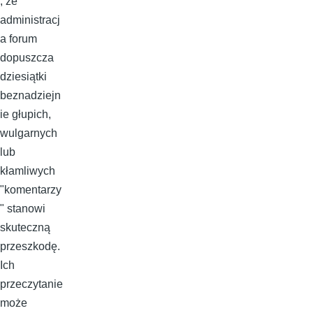
, że
administracj
a forum
dopuszcza
dziesiątki
beznadziejn
ie głupich,
wulgarnych
lub
kłamliwych
"komentarzy
" stanowi
skuteczną
przeszkodę.
Ich
przeczytanie
może