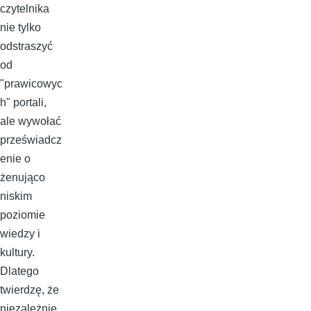
czytelnika
nie tylko
odstraszyć
od
"prawicowyc
h" portali,
ale wywołać
przeświadcz
enie o
żenująco
niskim
poziomie
wiedzy i
kultury.
Dlatego
twierdzę, że
niezależnie