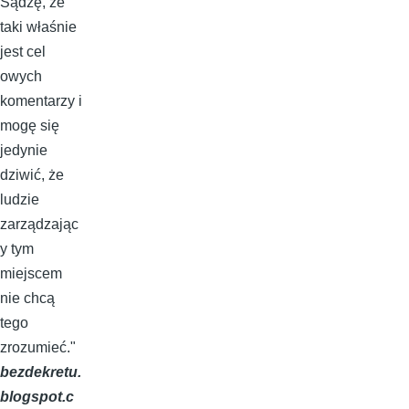
Sądzę, że
taki właśnie
jest cel
owych
komentarzy i
mogę się
jedynie
dziwić, że
ludzie
zarządzając
y tym
miejscem
nie chcą
tego
zrozumieć."
bezdekretu.
blogspot.c