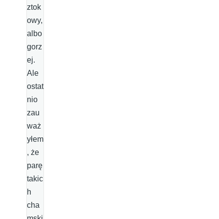
ztok
owy,
albo
gorz
ej.
Ale
ostat
nio
zau
waż
yłem
, że
parę
takic
h
cha
mski