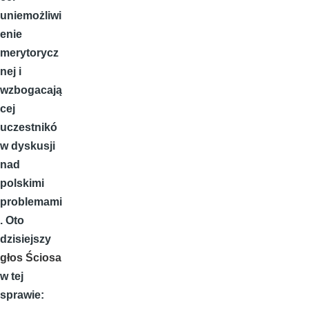
uniemożliwi
enie
merytorycz
nej i
wzbogacają
cej
uczestnikó
w dyskusji
nad
polskimi
problemami
. Oto
dzisiejszy
głos Ściosa
w tej
sprawie: