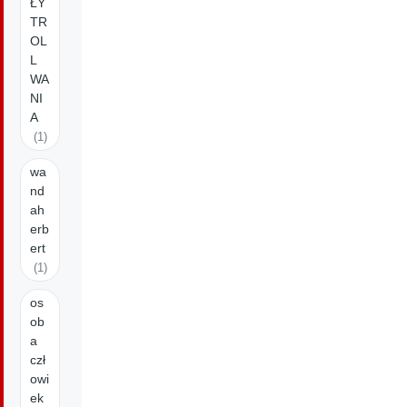
ŁY
TR
OL
L
WA
NI
A
(1)
wa
nd
ah
erb
ert
(1)
os
ob
a
czł
owi
ek