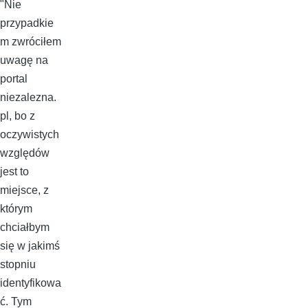
"Nie
przypadkie
m zwróciłem
uwagę na
portal
niezalezna.
pl, bo z
oczywistych
względów
jest to
miejsce, z
którym
chciałbym
się w jakimś
stopniu
identyfikowa
ć. Tym