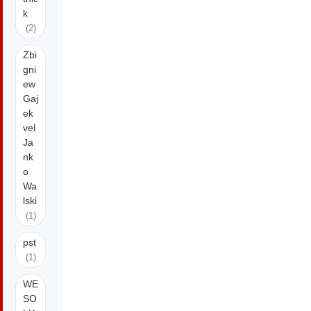
k
(2)
Zbi
gni
ew
Gaj
ek
vel
Ja
nk
o
Wa
lski
(1)
pst
(1)
WE
SO