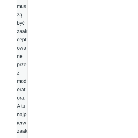
mus
zą
być
zaak
cept
owa
ne
prze
z
mod
erat
ora.
A tu
najp
ierw
zaak