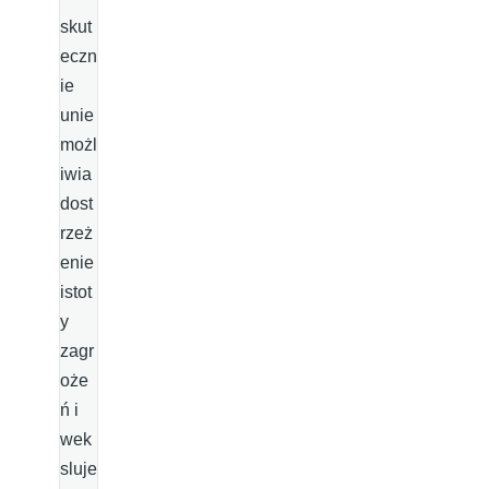
skut
eczn
ie
unie
możl
iwia
dost
rzeż
enie
istot
y
zagr
oże
ń i
wek
sluje