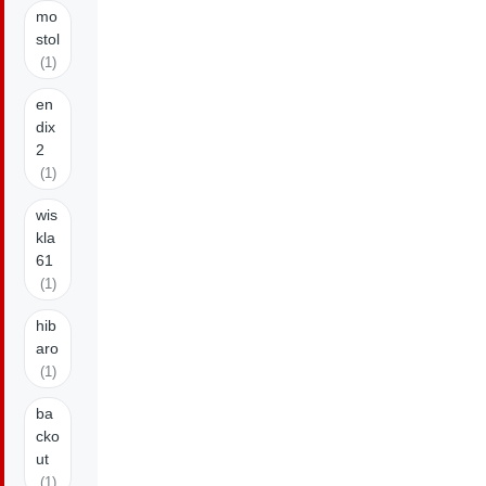
mo
stol
(1)
en
dix
2
(1)
wis
kla
61
(1)
hib
aro
(1)
ba
cko
ut
(1)