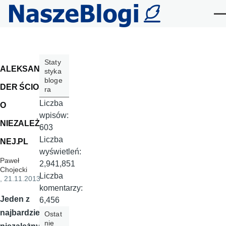
Przejdź do treści
Me
Staty
ALEKSAN
styka
bloge
DER ŚCIOS
ra
Liczba
O
wpisów:
NIEZALEŻ
603
Liczba
NEJ.PL
wyświetleń:
Paweł
2,941,851
Chojecki
Liczba
, 21.11.2013
komentarzy:
Jeden z
6,456
najbardziej
Ostat
nie