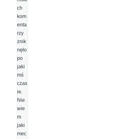
ch
kom
enta
rzy
znik
nęło
po
jaki
mś
czas
ie.
Nie
wie
m
jaki
mec