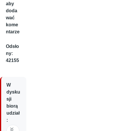
aby
doda
wać
kome
ntarze
Odsło
ny:
42155
W
dysku
sji
biorą
udział
:
🥇