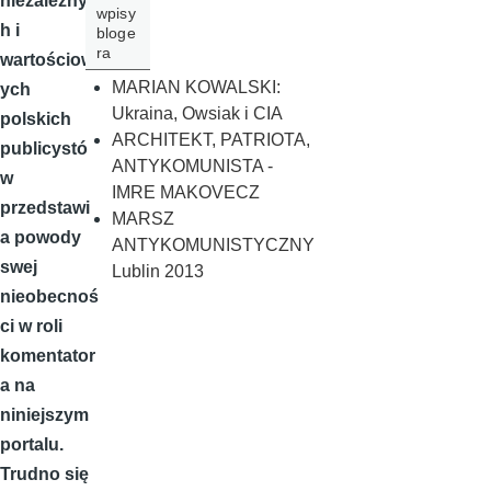
niezależnyc
wpisy
h i
bloge
ra
wartościow
MARIAN KOWALSKI:
ych
Ukraina, Owsiak i CIA
polskich
ARCHITEKT, PATRIOTA,
publicystó
ANTYKOMUNISTA -
w
IMRE MAKOVECZ
przedstawi
MARSZ
a powody
ANTYKOMUNISTYCZNY
swej
Lublin 2013
nieobecnoś
ci w roli
komentator
a na
niniejszym
portalu.
Trudno się