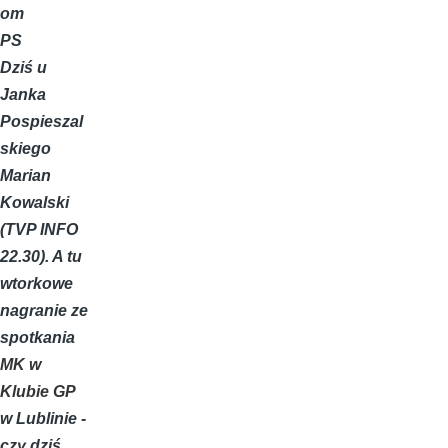
om
PS
Dziś u
Janka
Pospieszal
skiego
Marian
Kowalski
(TVP INFO
22.30). A tu
wtorkowe
nagranie ze
spotkania
MK w
Klubie GP
w Lublinie -
czy dziś