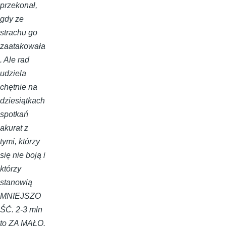
przekonał,
gdy ze
strachu go
zaatakowała
. Ale rad
udziela
chętnie na
dziesiątkach
spotkań
akurat z
tymi, którzy
się nie boją i
którzy
stanowią
MNIEJSZO
ŚĆ. 2-3 mln
to ZA MAŁO.