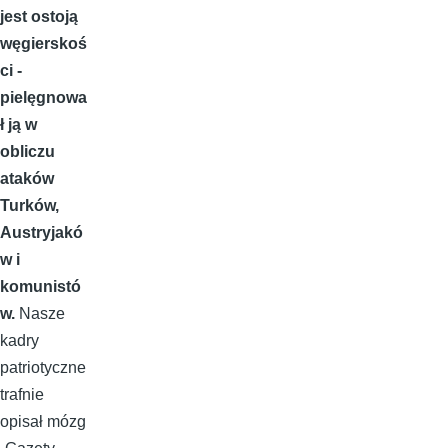
jest ostoją
węgierskoś
ci -
pielęgnowa
ł ją w
obliczu
ataków
Turków,
Austryjakó
w i
komunistó
w.
Nasze
kadry
patriotyczne
trafnie
opisał mózg