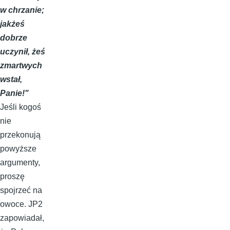
w chrzanie;
jakżeś
dobrze
uczynił, żeś
zmartwych
wstał,
Panie!"
Jeśli kogoś
nie
przekonują
powyższe
argumenty,
proszę
spojrzeć na
owoce. JP2
zapowiadał,