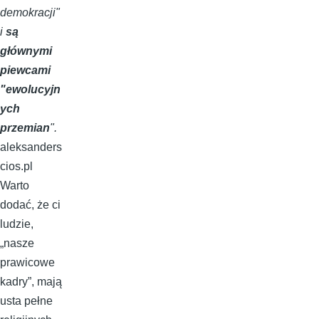
demokracji"
i
są
głównymi
piewcami
"ewolucyjn
ych
przemian
".
aleksanders
cios.pl
Warto
dodać, że ci
ludzie,
„nasze
prawicowe
kadry”, mają
usta pełne