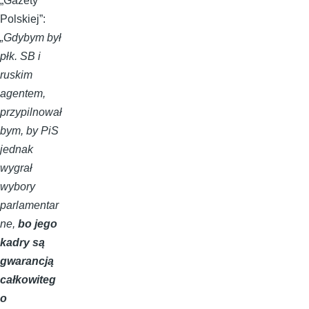
„Gazety
Polskiej”:
„Gdybym był
płk. SB i
ruskim
agentem,
przypilnował
bym, by PiS
jednak
wygrał
wybory
parlamentar
ne,
bo jego
kadry są
gwarancją
całkowiteg
o