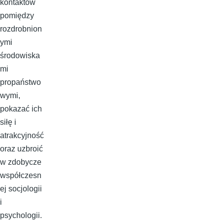
kontaktów
pomiędzy
rozdrobnion
ymi
środowiska
mi
propaństwo
wymi,
pokazać ich
siłę i
atrakcyjność
oraz uzbroić
w zdobycze
współczesn
ej socjologii
i
psychologii.