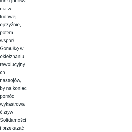
funkcjonowa
nia w
ludowej
ojczyźnie,
potem
wsparł
Gomułkę w
okiełznaniu
rewolucyjny
ch
nastrojów,
by na koniec
pomóc
wykastrowa
ć zryw
Solidarności
i przekazać