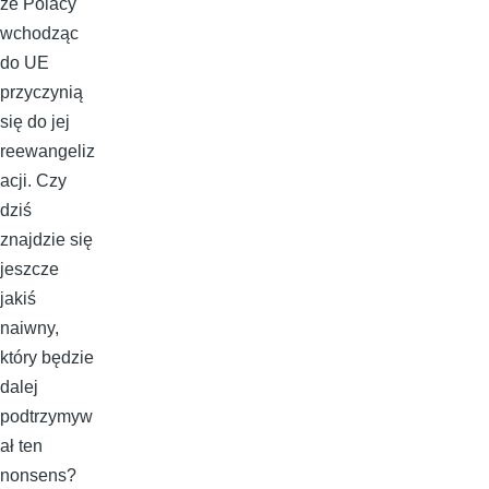
że Polacy
wchodząc
do UE
przyczynią
się do jej
reewangeliz
acji. Czy
dziś
znajdzie się
jeszcze
jakiś
naiwny,
który będzie
dalej
podtrzymyw
ał ten
nonsens?