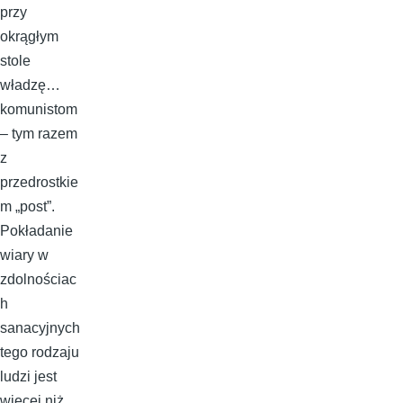
przy
okrągłym
stole
władzę…
komunistom
– tym razem
z
przedrostkie
m „post”.
Pokładanie
wiary w
zdolnościac
h
sanacyjnych
tego rodzaju
ludzi jest
więcej niż