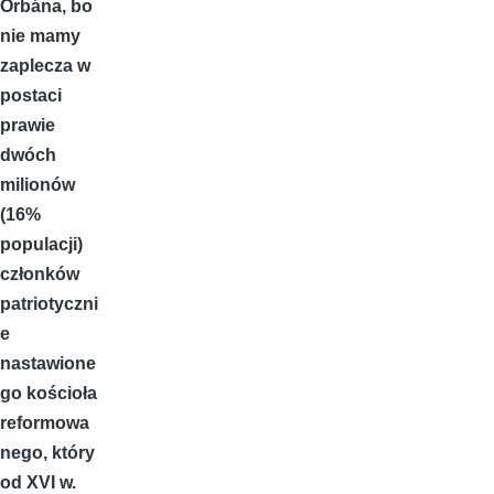
Orbána, bo
nie mamy
zaplecza w
postaci
prawie
dwóch
milionów
(16%
populacji)
członków
patriotyczni
e
nastawione
go kościoła
reformowa
nego, który
od XVI w.