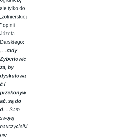
się tylko do
„żołnierskiej
” opinii
Józefa
Darskiego:
„…
rady
Zybertowic
za, by
dyskutowa
ć i
przekonyw
ać, są do
d...
. Sam
swojej
nauczycielki
nie