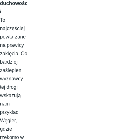
duchowośc
i.
To
najczęściej
powtarzane
na prawicy
zaklęcia. Co
bardziej
zaślepieni
wyznawcy
tej drogi
wskazują
nam
przykład
Węgier,
gdzie
rzekomo w