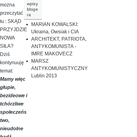
wpisy
można
bloge
przeczytać
ra
tu :
SKĄD
MARIAN KOWALSKI:
PRZYJDZIE
Ukraina, Owsiak i CIA
NOWA
ARCHITEKT, PATRIOTA,
SIŁA?
ANTYKOMUNISTA -
IMRE MAKOVECZ
Dziś
MARSZ
kontynuuję
ANTYKOMUNISTYCZNY
temat:
Lublin 2013
Mamy więc
głupie,
bezideowe i
tchórzliwe
społeczeńs
two,
nieudolne
bądź