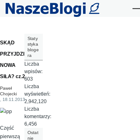
Przejdź do treści
Me
Staty
SKĄD
styka
bloge
PRZYJDZIE
ra
Liczba
NOWA
wpisów:
SIŁA? cz.2
603
Liczba
Paweł
wyświetleń:
Chojecki
, 18.11.2013
2,942,120
Liczba
komentarzy:
6,456
Część
Ostat
pierwszą
nie