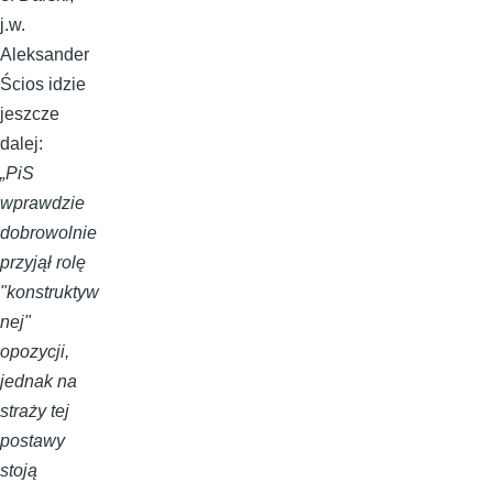
j.w.
Aleksander
Ścios idzie
jeszcze
dalej:
„PiS
wprawdzie
dobrowolnie
przyjął rolę
"konstruktyw
nej"
opozycji,
jednak na
straży tej
postawy
stoją