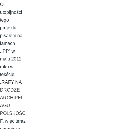
O
utopijności
tego
projektu
pisałem na
łamach
„iPP” w
maju 2012
roku w
tekście
„
RAFY NA
DRODZE
ARCHIPEL
AGU
POLSKOŚC
I
”, więc teraz
ograniczę