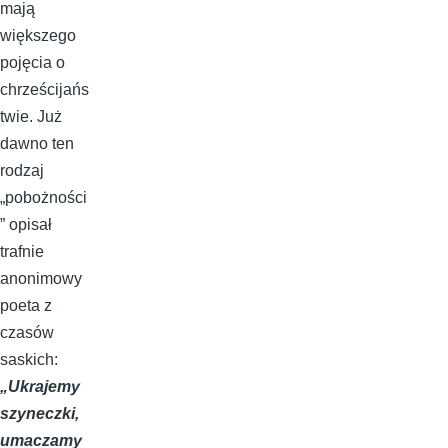
mają
większego
pojęcia o
chrześcijańs
twie. Już
dawno ten
rodzaj
„pobożności
” opisał
trafnie
anonimowy
poeta z
czasów
saskich:
„Ukrajemy
szyneczki,
umaczamy