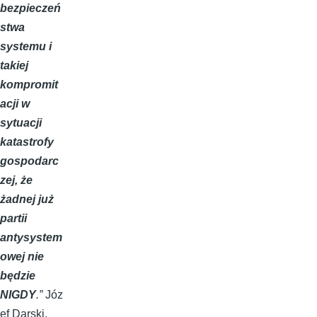
bezpieczeń
stwa
systemu i
takiej
kompromit
acji w
sytuacji
katastrofy
gospodarc
zej, że
żadnej już
partii
antysystem
owej nie
będzie
NIGDY
.”
Józ
ef Darski,