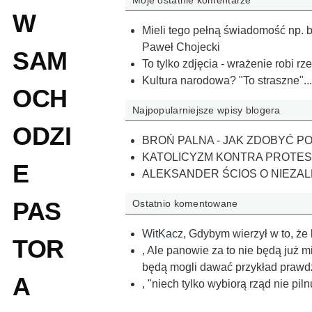
Moje ostatnie komentarze
W
Mieli tego pełną świadomość np. b
Paweł Chojecki
SAM
To tylko zdjęcia - wrażenie robi r
Kultura narodowa? "To straszne"..
OCH
Najpopularniejsze wpisy blogera
ODZI
BROŃ PALNA - JAK ZDOBYĆ P
KATOLICYZM KONTRA PROTE
E
ALEKSANDER ŚCIOS O NIEZAL
PAS
Ostatnio komentowane
WitKacz
,
Gdybym wierzył w to, że l
TOR
,
Ale panowie za to nie będą już m
będą mogli dawać przykład prawd
A
,
"niech tylko wybiorą rząd nie pi