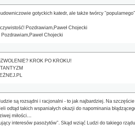
udowniczowie gotyckich katedr, ale także twórcy "popularnego"
zeczywistość! Pozdrawiam, ​Paweł Chojecki
. Pozdrawiam, ​Paweł Chojecki
OZWOLENIE? KROK PO KROKU!
STANTYZM
EŻNEJ.PL
udzie są rozsądni i racjonalni - to jak najbardziej. Na szczęście
ieli odtąd takich wspaniałych okazji do napominania błądząceg
ziwej miłości…
lnujący interesów pasożytów". Skąd wziąć Ludzi do takiego rząd