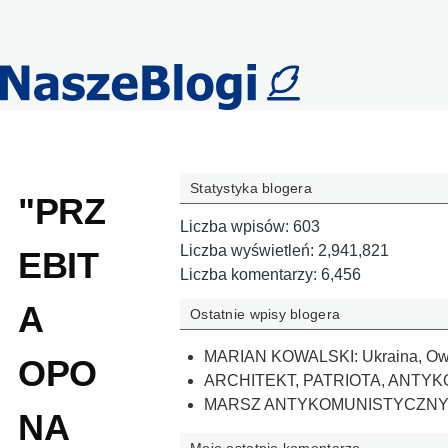
Przejdź do treści
Statystyka blogera
"PRZ
Liczba wpisów:
603
Liczba wyświetleń:
2,941,821
EBIT
Liczba komentarzy:
6,456
A
Ostatnie wpisy blogera
MARIAN KOWALSKI: Ukraina, Ows
OPO
ARCHITEKT, PATRIOTA, ANTY
MARSZ ANTYKOMUNISTYCZNY L
NA