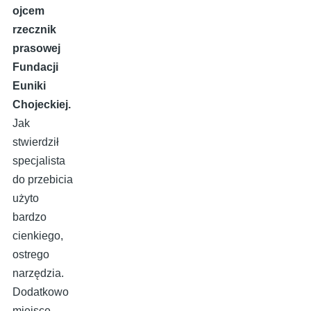
ojcem
rzecznik
prasowej
Fundacji
Euniki
Chojeckiej.
Jak
stwierdził
specjalista
do przebicia
użyto
bardzo
cienkiego,
ostrego
narzędzia.
Dodatkowo
miejsce