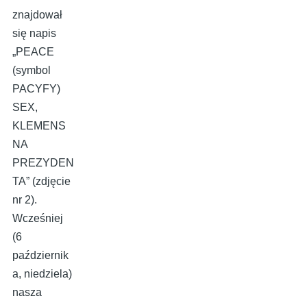
znajdował
się napis
„PEACE
(symbol
PACYFY)
SEX,
KLEMENS
NA
PREZYDEN
TA” (zdjęcie
nr 2).
Wcześniej
(6
październik
a, niedziela)
nasza