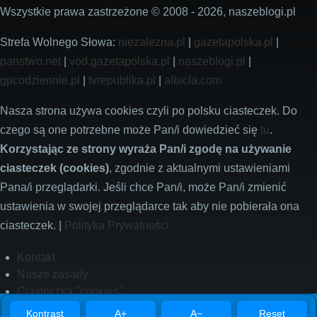
Wszystkie prawa zastrzeżone © 2008 - 2026, naszeblogi.pl
Strefa Wolnego Słowa:
niezalezna.pl
|
gazetapolska.pl
|
panstwo.net
|
vod.gazetapolska.pl
|
naszeblogi.pl
|
gpcodziennie.pl
|
tvrepublika.pl
|
albicla.com
Nasza strona używa cookies czyli po polsku ciasteczek. Do
czego są one potrzebne może Pan/i dowiedzieć się
tu
.
Korzystając ze strony wyraża Pan/i zgodę na używanie
ciasteczek (cookies)
, zgodnie z aktualnymi ustawieniami
Pana/i przeglądarki. Jeśli chce Pan/i, może Pan/i zmienić
ustawienia w swojej przeglądarce tak aby nie pobierała ona
ciasteczek. |
Polityka Prywatności
Footer
Kontakt
Nasze zasady
Ciasteczka "cookies"
Polityka prywatności
Kontrast
A+
A−
Reset