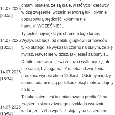
dniami pisałem, że są kraje, w których "kierowcy
14.07.2026
widzą zwężenie, wcześniej tworzą luki, płynnie
[23:55]
dopasowują prędkość, kolumna nie
hamuje".WCZEŚNIEJ…
Ty jesteś największym chamem tego forum.
14.07.2026
Wyzywasz ludzi od debili, głupków i ormowców
[18:55]
tylko dlatego, że wykazali czarno na białym, że się
mylisz. Nawet nie widzisz, jak jesteś żałosny z…
Debilu, ormowcu - jeszcze raz ci wytłumaczę, ale
nie sądzę, byś ogarnął. Z daleka od zwężenia
14.07.2026
predkosc wynosi około 120km/h. Odstępy między
[15:34]
samochodami mają po kilkadziesiąt metrów, dajmy
na to…
To jaka zatem jest ta umiarkowana prędkość na
zwężeniu skoro z twojego przykładu wyraźnie
14.07.2026
widac, że trzeba wpuścić stojący na sąsiednim
[10:54]