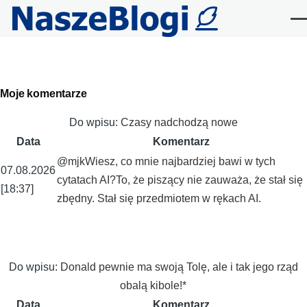
Przejdź do treści
Me
Primary
Moje komentarze
tabs
Do wpisu:
Czasy nadchodzą nowe
Data
Komentarz
@mjkWiesz, co mnie najbardziej bawi w tych
07.08.2026
cytatach AI?To, że piszący nie zauważa, że stał się
[18:37]
zbędny. Stał się przedmiotem w rękach AI.
Do wpisu:
Donald pewnie ma swoją Tolę, ale i tak jego rząd
obalą kibole!*
Data
Komentarz