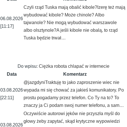
Czyli rząd Tuska mają obalić kibole?Izerę też mają
wybudować kibole? Może chinole? Albo
06.08.2026
tajwanole? Nie mogą wybudować warszawole
[11:17]
albo olsztynole?A jeśli kibole nie obalą, to rząd
Tuska będzie trwał…
Do wpisu:
Ciężka robota chlapać w internecie
Data
Komentarz
@jazgdyniTraktuję to jako zaproszenie wiec nie
03.08.2026
wypada mi się chować za jakieś komunikatory. Po
[22:11]
prostu pogadamy przez telefon. Co Ty na to? To
znaczy ja Ci podam swoj numer telefonu, a sam…
Oczywiście autorowi jęków nie przyszła myśl do
głowy żeby zapytać, skąd krytyczne wypowiedzi
03.08.2026