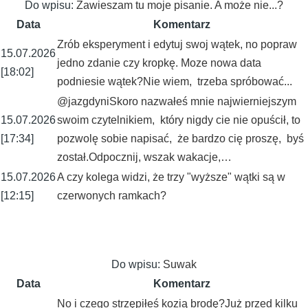
Do wpisu:
Zawieszam tu moje pisanie. A może nie...?
Data
Komentarz
Zrób eksperyment i edytuj swoj wątek, no popraw
15.07.2026
jedno zdanie czy kropkę. Moze nowa data
[18:02]
podniesie wątek?Nie wiem, trzeba spróbować...
@jazgdyniSkoro nazwałeś mnie najwierniejszym
15.07.2026
swoim czytelnikiem, który nigdy cie nie opuścił, to
[17:34]
pozwolę sobie napisać, że bardzo cię proszę, byś
został.Odpocznij, wszak wakacje,…
15.07.2026
A czy kolega widzi, że trzy "wyższe" wątki są w
[12:15]
czerwonych ramkach?
Do wpisu:
Suwak
Data
Komentarz
No i czego strzępiłeś kozią brodę?Już przed kilku