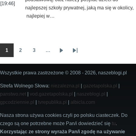
[19:46]
najlepszej szkoły prywatnej, jaką ma się w okolicy,
najlepiej w…
1
2
3
…
Stronicowanie
Wszyscy
Wszyscy
Wszyscy
Następna
Ostatnia
strona
strona
Wszystkie prawa zastrzeżone © 2008 - 2026, naszeblogi.pl
Strefa Wolnego Słowa:
niezalezna.pl
|
gazetapolska.pl
|
panstwo.net
|
vod.gazetapolska.pl
|
naszeblogi.pl
|
gpcodziennie.pl
|
tvrepublika.pl
|
albicla.com
Nasza strona używa cookies czyli po polsku ciasteczek. Do
czego są one potrzebne może Pan/i dowiedzieć się
tu
.
Korzystając ze strony wyraża Pan/i zgodę na używanie