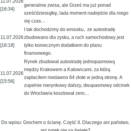
11.07.2026
generalnie zwisa, ale Grześ ma już ponad
[16:34]
sześćdziesiątkę, lada moment nadejdzie dla niego
się czas…
I tak dochodzimy do wniosku, ze autostradę
11.07.2026
zbudowano dla zysku, a ruch samochodowy jest
[16:18]
tylko koniecznym dodatkiem do planu
finansowego.
Rynek zbudował autostradę jednopasmową
między Krakowem a Katowicami, za którą
11.07.2026
zapłaciłem niedawno 64 złote w jedną stronę. A
[15:56]
zupelnie nierynkowy dalszy, dwupasmowy odcinek
do Wrocławia kosztował zero…
Do wpisu:
Grochem o ścianę. Część II. Dlaczego ani państwo,
ani rynek nie są święte?