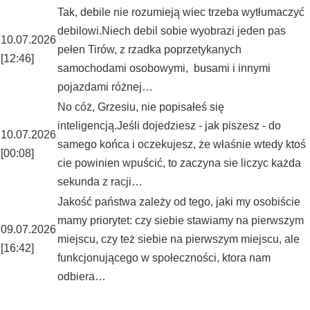
Tak, debile nie rozumieją wiec trzeba wytłumaczyć
debilowi.Niech debil sobie wyobrazi jeden pas
10.07.2026
pełen Tirów, z rzadka poprzetykanych
[12:46]
samochodami osobowymi, busami i innymi
pojazdami różnej…
No cóż, Grzesiu, nie popisałeś się
inteligencją.Jeśli dojedziesz - jak piszesz - do
10.07.2026
samego końca i oczekujesz, że właśnie wtedy ktoś
[00:08]
cie powinien wpuścić, to zaczyna sie liczyc każda
sekunda z racji…
Jakość państwa zależy od tego, jaki my osobiście
mamy priorytet: czy siebie stawiamy na pierwszym
09.07.2026
miejscu, czy też siebie na pierwszym miejscu, ale
[16:42]
funkcjonującego w społeczności, ktora nam
odbiera…