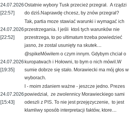
24.07.2026
Ostatnie wybory Tusk przecież przegrał. A rządzi
[22:57]
do dziś.Naprawdę chcesz, by znów przegrał?
Tak, partia moze stawiać warunki i wymagać ich
24.07.2026
przestrzegania. I jeśli ktoś tych warunków nie
[22:52]
przestrzega, to po ultimatum trzeba powiedzieć
jasno, że zostal usunięty na skutek…
@spikeMówiłem o czym innym. Gdybym chciał o
24.07.2026
kuropatwach i Hołowni, to bym o nich mówil.W
[19:35]
sumie dobrze się stało. Morawiecki ma mój głos w
wyborach.
I - moim zdaniem ważne - jeszcze jedno. Prezes
24.07.2026
powiedział, ze zwolennicy Morawieckiego sami
[15:43]
odeszli z PIS. To nie jest przejęzyczenie, to jest
kłamliwy sposób interpretacji faktów, ktore…