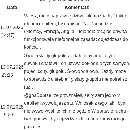
Data
Komentarz
Wiesz, mnie naprawdę dziwi, jak można być takim
głupim debilem, by napisać:"Na Zachodzie
11.07.2026
(Niemcy, Francja, Anglia, Holandia etc.) od dawna
[14:47]
funkcjonowała nieformalna zasada: dojeżdżasz do
końca…
Swiderski, ty głupolu.Zadałem pytanie o tym
suwaku chatowi - on używa dokładnie tych samych
10.07.2026
pojec, co ty, głupolu. Słowo w slowo. Każdy może
[23:13]
to sprawdzić u siebie.Ty stary głupolu nie potrafisz
już…
@gpsDobrze, ze przyznałeś, ze ty sam jednym
debilem wywołujesz stu. Wniosek z tego taki, byś
10.07.2026
nie wywoływał, to ich nie będzie.W sprawie ruchu -
[15:29]
twój pomysł, by dojeżdżać do końca zamykanego
pasa jest…