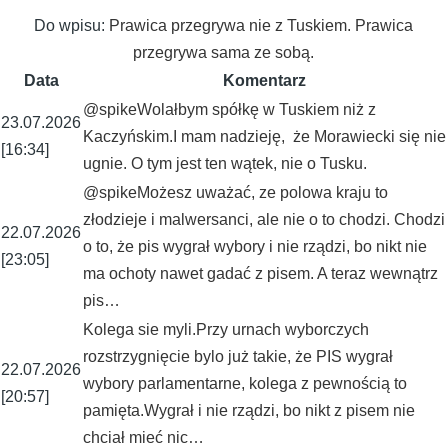
Do wpisu:
Prawica przegrywa nie z Tuskiem. Prawica
przegrywa sama ze sobą.
Data
Komentarz
@spikeWolałbym spółkę w Tuskiem niż z
23.07.2026
Kaczyńskim.I mam nadzieję, że Morawiecki się nie
[16:34]
ugnie. O tym jest ten wątek, nie o Tusku.
@spikeMożesz uważać, ze polowa kraju to
złodzieje i malwersanci, ale nie o to chodzi. Chodzi
22.07.2026
o to, że pis wygrał wybory i nie rządzi, bo nikt nie
[23:05]
ma ochoty nawet gadać z pisem. A teraz wewnątrz
pis…
Kolega sie myli.Przy urnach wyborczych
rozstrzygnięcie bylo już takie, że PIS wygrał
22.07.2026
wybory parlamentarne, kolega z pewnością to
[20:57]
pamięta.Wygrał i nie rządzi, bo nikt z pisem nie
chciał mieć nic…