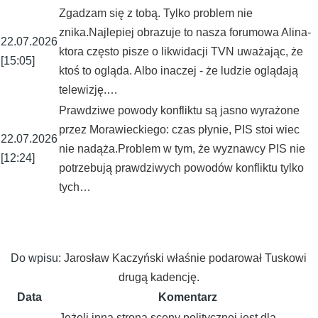
Zgadzam się z tobą. Tylko problem nie
znika.Najlepiej obrazuje to nasza forumowa Alina-
22.07.2026
ktora często pisze o likwidacji TVN uważając, że
[15:05]
ktoś to ogląda. Albo inaczej - że ludzie oglądają
telewizję.…
Prawdziwe powody konfliktu są jasno wyrażone
przez Morawieckiego: czas płynie, PIS stoi wiec
22.07.2026
nie nadąża.Problem w tym, że wyznawcy PIS nie
[12:24]
potrzebują prawdziwych powodów konfliktu tylko
tych…
Do wpisu:
Jarosław Kaczyński właśnie podarował Tuskowi
drugą kadencję.
Data
Komentarz
Jeżeli inna strona sceny politycznej jest dla