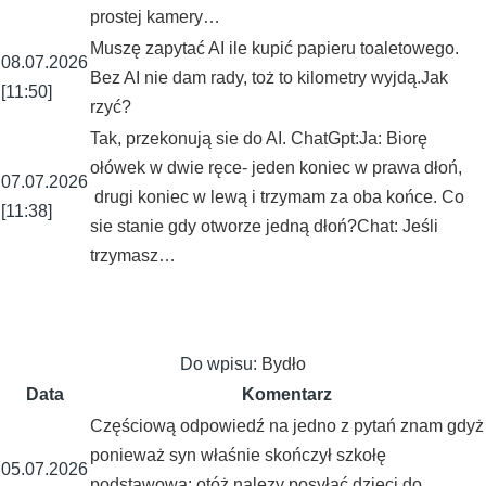
prostej kamery…
Muszę zapytać AI ile kupić papieru toaletowego.
08.07.2026
Bez AI nie dam rady, toż to kilometry wyjdą.Jak
[11:50]
rzyć?
Tak, przekonują sie do AI. ChatGpt:Ja: Biorę
ołówek w dwie ręce- jeden koniec w prawa dłoń,
07.07.2026
drugi koniec w lewą i trzymam za oba końce. Co
[11:38]
sie stanie gdy otworze jedną dłoń?Chat: Jeśli
trzymasz…
Do wpisu:
Bydło
Data
Komentarz
Częściową odpowiedź na jedno z pytań znam gdyż
ponieważ syn właśnie skończył szkołę
05.07.2026
podstawową: otóż nalezy posyłać dzieci do