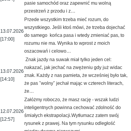
pasie samochód oraz zapewnić mu wolną
przestrzeń z przodu i z…
Przede wszystkim trzeba mieć rozum, do
wszystkiego. Jeśli ktoś mówi, że trzeba dojechać
13.07.2026
do samego końca pasa i wtedy zmieniać pas, to
[17:00]
rozumu nie ma. Wynika to wprost z moich
oszacowań i celowo…
Znak jazdy na suwak miał tylko jeden cel:
nakazać, jak jechać na zwężeniu gdy już widac
13.07.2026
znak. Każdy z nas pamieta, że wcześniej było tak,
[14:10]
że pas "wolny" jechał mając w czterech literach,
że…
Załóżmy roboczo, że masz rację - wszak ludzi
inteligentnych powinna cechować zdolność do
12.07.2026
śmiałych ekstrapolacji.Wytłumacz zatem swój
[12:57]
rysunek z prawej. Na tym rysunku odległość