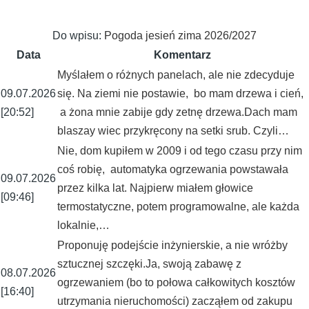
Do wpisu:
Pogoda jesień zima 2026/2027
Data
Komentarz
Myślałem o różnych panelach, ale nie zdecyduje
09.07.2026
się. Na ziemi nie postawie, bo mam drzewa i cień,
[20:52]
a żona mnie zabije gdy zetnę drzewa.Dach mam
blaszay wiec przykręcony na setki srub. Czyli…
Nie, dom kupiłem w 2009 i od tego czasu przy nim
coś robię, automatyka ogrzewania powstawała
09.07.2026
przez kilka lat. Najpierw miałem głowice
[09:46]
termostatyczne, potem programowalne, ale każda
lokalnie,…
Proponuję podejście inżynierskie, a nie wróżby
sztucznej szczęki.Ja, swoją zabawę z
08.07.2026
ogrzewaniem (bo to połowa całkowitych kosztów
[16:40]
utrzymania nieruchomości) zacząłem od zakupu