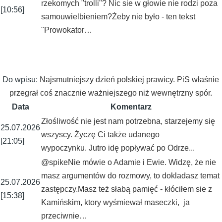
rzekomych "trolli"? Nic sie w głowie nie rodzi poza
[10:56]
samouwielbieniem?Żeby nie było - ten tekst
"Prowokator…
Do wpisu:
Najsmutniejszy dzień polskiej prawicy. PiS właśnie
przegrał coś znacznie ważniejszego niż wewnętrzny spór.
Data
Komentarz
Złośliwość nie jest nam potrzebna, starzejemy się
25.07.2026
wszyscy. Życzę Ci także udanego
[21:05]
wypoczynku. Jutro idę popływać po Odrze...
@spikeNie mówie o Adamie i Ewie. Widzę, że nie
masz argumentów do rozmowy, to dokladasz temat
25.07.2026
zastępczy.Masz też słabą pamięć - kłóciłem sie z
[15:38]
Kamińskim, ktory wyśmiewał maseczki, ja
przeciwnie…