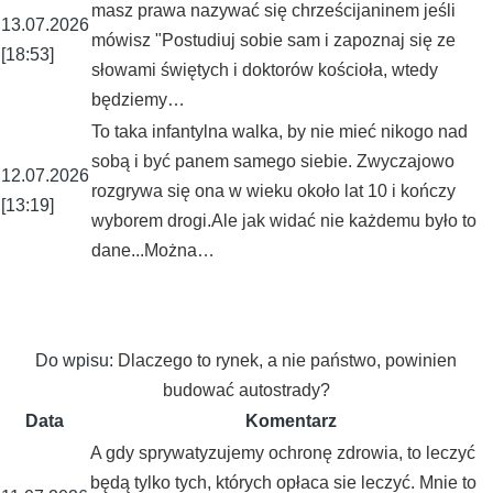
masz prawa nazywać się chrześcijaninem jeśli
13.07.2026
mówisz "Postudiuj sobie sam i zapoznaj się ze
[18:53]
słowami świętych i doktorów kościoła, wtedy
będziemy…
To taka infantylna walka, by nie mieć nikogo nad
sobą i być panem samego siebie. Zwyczajowo
12.07.2026
rozgrywa się ona w wieku około lat 10 i kończy
[13:19]
wyborem drogi.Ale jak widać nie każdemu było to
dane...Można…
Do wpisu:
Dlaczego to rynek, a nie państwo, powinien
budować autostrady?
Data
Komentarz
A gdy sprywatyzujemy ochronę zdrowia, to leczyć
będą tylko tych, których opłaca sie leczyć. Mnie to