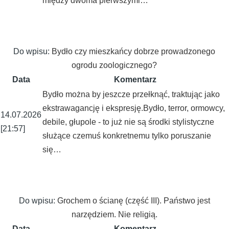
między dwoma pierwszymi…
Do wpisu:
Bydło czy mieszkańcy dobrze prowadzonego
ogrodu zoologicznego?
Data
Komentarz
Bydło można by jeszcze przełknąć, traktując jako
ekstrawagancję i ekspresję.Bydło, terror, ormowcy,
14.07.2026
debile, głupole - to już nie są środki stylistyczne
[21:57]
służące czemuś konkretnemu tylko poruszanie
się…
Do wpisu:
Grochem o ścianę (część III). Państwo jest
narzędziem. Nie religią.
Data
Komentarz