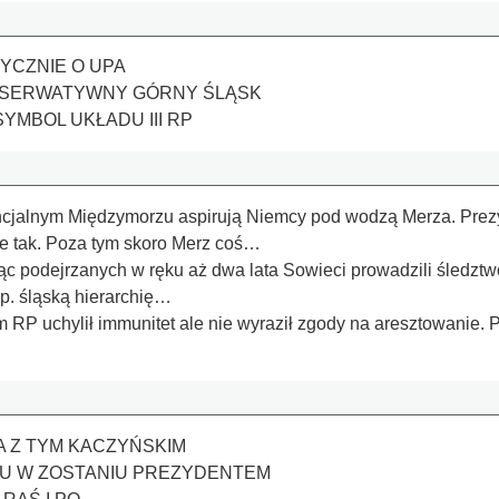
YCZNIE O UPA
ONSERWATYWNY GÓRNY ŚLĄSK
YMBOL UKŁADU III RP
cjalnym Międzymorzu aspirują Niemcy pod wodzą Merza. Prezy
e tak. Poza tym skoro Merz coś…
c podejrzanych w ręku aż dwa lata Sowieci prowadzili śledztw
p. śląską hierarchię…
 RP uchylił immunitet ale nie wyraził zgody na aresztowanie. 
.
A Z TYM KACZYŃSKIM
U W ZOSTANIU PREZYDENTEM