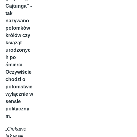
Cajtunga” -
tak
nazywano
potomków
królów czy
książąt
urodzonyc
h po
śmierci.
Oczywiście
chodzi o
potomstwie
wyłącznie w
sensie
polityczny
m.
„Ciekawe
jak w tej