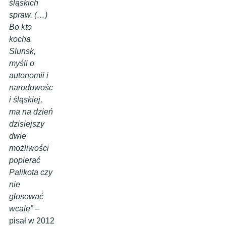
śląskich
spraw. (…)
Bo kto
kocha
Slunsk,
myśli o
autonomii i
narodowośc
i śląskiej,
ma na dzień
dzisiejszy
dwie
możliwości
popierać
Palikota czy
nie
głosować
wcale”
–
pisał w 2012