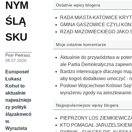
NYM
Ostatnie wpisy blogera
ŚLĄ
RADA MIASTA KATOWICE KRYT
GMINA GASZOWICE CZYLI K
RZĄD MAZOWIECKIEGO JAKO S
SKU
Moje ostatnie komentarze
Piotr Pietrasz
,
Aktualnie do przywództwa w poten
08.07.2026
ale Partia Demokratyczna zapewn
Bardzo interesujące dlaczego mają
Europoseł
aby kogoś dodatkowo umoczyć - n
Łukasz
Posłowi Wojciechowi Królowi Sejm
Kohut to
wyrażeniu zgody na aresztowanie
aktualnie
najważniejs
Najpopularniejsze wpisy blogera
zy polityk
ślązakowcó
PIEPRZONY LOS ZIEMKIEWICZ
w.
KTO POMAGAŁ JARUZELSKIEM
Wyrazista