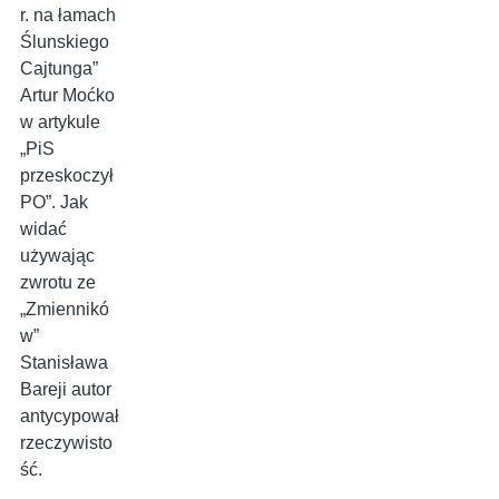
r. na łamach
Ślunskiego
Cajtunga”
Artur Moćko
w artykule
„PiS
przeskoczył
PO”. Jak
widać
używając
zwrotu ze
„Zmiennikó
w”
Stanisława
Bareji autor
antycypował
rzeczywisto
ść.