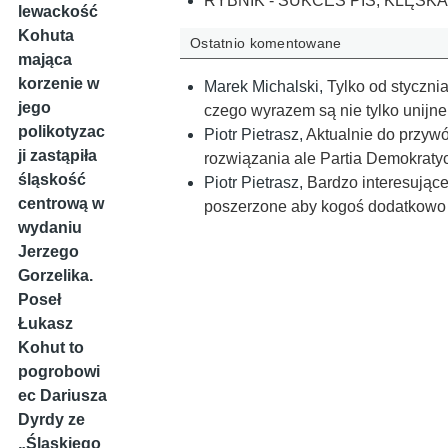
RYBNIK - SUKCES PIS, KLĘSKA
lewackość
Kohuta
Ostatnio komentowane
mająca
korzenie w
Marek Michalski
,
Tylko od stycznia
jego
czego wyrazem są nie tylko unijne
polikotyzac
Piotr Pietrasz
,
Aktualnie do przyw
ji zastąpiła
rozwiązania ale Partia Demokrat
śląskość
Piotr Pietrasz
,
Bardzo interesujące
centrową w
poszerzone aby kogoś dodatkowo 
wydaniu
Jerzego
Gorzelika.
Poseł
Łukasz
Kohut to
pogrobowi
ec Dariusza
Dyrdy ze
„Śląskiego