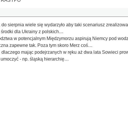
 RAŚ I PO
 do sierpnia wiele się wydarzyło aby taki scenariusz zrealizowa
 środki dla Ukrainy z polskich…
ództwa w potencjalnym Międzymorzu aspirują Niemcy pod wodzą
yczna zapewne tak. Poza tym skoro Merz coś…
 dlaczego mając podejrzanych w ręku aż dwa lata Sowieci prowa
umoczyć - np. śląską hierarchię…