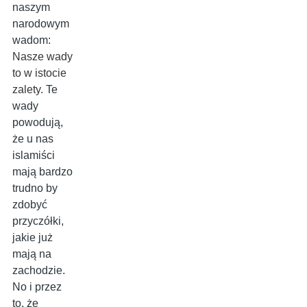
naszym
narodowym
wadom:
Nasze wady
to w istocie
zalety
. Te
wady
powodują,
że u nas
islamiści
mają bardzo
trudno by
zdobyć
przyczółki,
jakie już
mają na
zachodzie.
No i przez
to, że