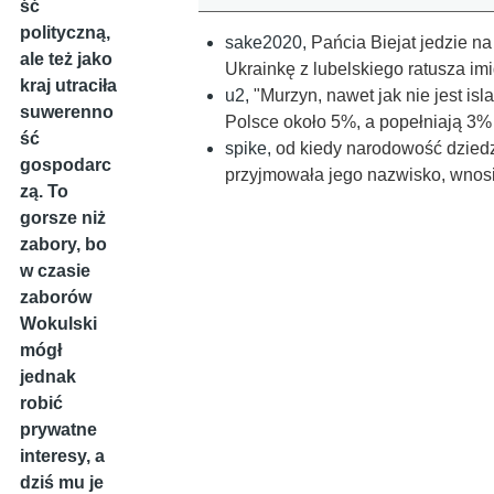
ść
polityczną,
sake2020
,
Pańcia Biejat jedzie n
ale też jako
Ukrainkę z lubelskiego ratusza i
kraj utraciła
u2
,
"Murzyn, nawet jak nie jest is
suwerenno
Polsce około 5%, a popełniają 3%
ść
spike
,
od kiedy narodowość dziedz
gospodarc
przyjmowała jego nazwisko, wnosi
zą. To
gorsze niż
zabory, bo
w czasie
zaborów
Wokulski
mógł
jednak
robić
prywatne
interesy, a
dziś mu je