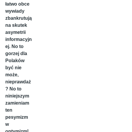
łatwo obce
wywiady
zbankrutują
na skutek
asymetrii
informacyjn
ej. No to
gorzej dla
Polaków
być nie
może,
nieprawdaż
? No to
niniejszym
zamieniam
ten
pesymizm
w
optymizm!