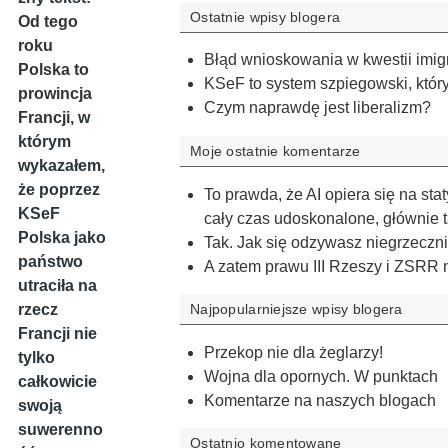
Ostatnie wpisy blogera
Od tego
roku
Błąd wnioskowania w kwestii imi
Polska to
KSeF to system szpiegowski, który 
prowincja
Czym naprawdę jest liberalizm?
Francji
, w
którym
Moje ostatnie komentarze
wykazałem,
że poprzez
To prawda, że AI opiera się na st
KSeF
cały czas udoskonalone, głównie 
Polska jako
Tak. Jak się odzywasz niegrzeczni
państwo
A zatem prawu III Rzeszy i ZSRR 
utraciła na
rzecz
Najpopularniejsze wpisy blogera
Francji nie
Przekop nie dla żeglarzy!
tylko
Wojna dla opornych. W punktach
całkowicie
Komentarze na naszych blogach
swoją
suwerenno
Ostatnio komentowane