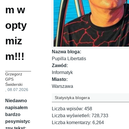
m w
opty
miz
Nazwa bloga:
m!!!
Pupilla Libertatis
Zawód:
Informatyk
Grzegorz
Miasto:
GPS
Świderski
Warszawa
, 08.07.2026
Statystyka blogera
Niedawno
napisałem
Liczba wpisów:
458
bardzo
Liczba wyświetleń:
728,733
pesymistyc
Liczba komentarzy:
6,264
zny tekst: