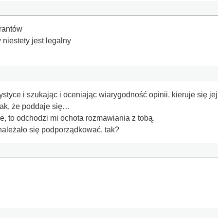
grantów
niestety jest legalny
atystyce i szukając i oceniając wiarygodność opinii, kieruje si
tak, że poddaje się…
e, to odchodzi mi ochota rozmawiania z tobą.
należało się podporządkować, tak?