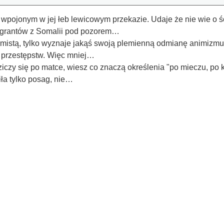
a wpojonym w jej łeb lewicowym przekazie. Udaje że nie wie o 
migrantów z Somalii pod pozorem…
lamistą, tylko wyznaje jakąś swoją plemienną odmianę animizmu,
 przestępstw. Więc mniej…
iczy się po matce, wiesz co znaczą określenia "po mieczu, po 
ła tylko posag, nie…