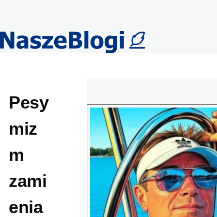
Przejdź do treści
Pesy
miz
m
zami
enia