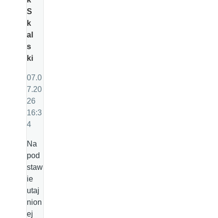
S
k
al
s
ki
07.0
7.20
26
16:3
4
Na
pod
staw
ie
utaj
nion
ej