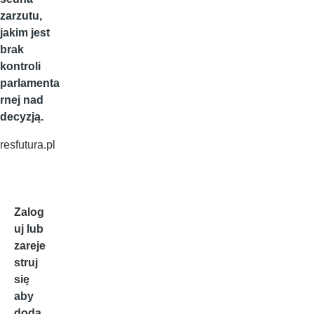
zarzutu,
jakim jest
brak
kontroli
parlamenta
rnej nad
decyzją.
resfutura.pl
Zalog
uj
lub
zareje
struj
się
aby
doda