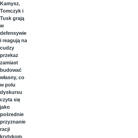
Kamysz,
Tomczyk i
Tusk grają
w
defensywie
i reagują na
cudzy
przekaz
zamiast
budować
własny, co
w polu
dyskursu
czyta się
jako
pośrednie
przyznanie
racji
krytykom.