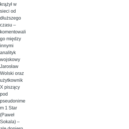
krążył w
sieci od
dłuższego
czasu –
komentowali
go między
innymi
analityk
wojskowy
Jarosław
Wolski oraz
użytkownik
X piszący
pod
pseudonime
m 1 Star
(Paweł
Sokala) –
ale dopiero