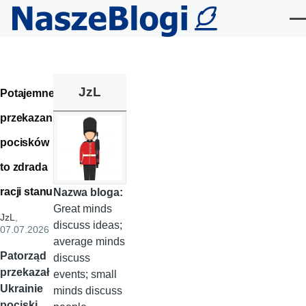
Przejdź do treści
Me
JzL
Potajemne
przekazanie
pocisków
to zdrada
racji stanu
Nazwa bloga:
Great minds
JzL
,
discuss ideas;
07.07.2026
average minds
Patorząd
discuss
przekazał
events; small
Ukrainie
minds discuss
pociski.