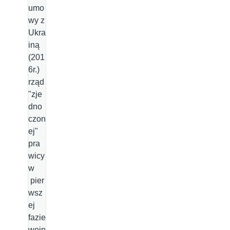
umo
wy z
Ukra
iną
(201
6r.)
rząd
"zje
dno
czon
ej"
pra
wicy
w
pier
wsz
ej
fazie
wojn