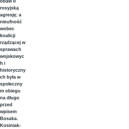
obaw o
rosyjską
agresję; a
nieufność
wobec
koalicji
rządzącej w
sprawach
wojskowyc
h i
historyczny
ch była w
społeczny
m obiegu
na długo
przed
wpisem
Bosaka.
Kosiniak-