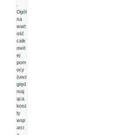
.
Ogól
na
wart
ość
całk
owit
ej
pom
ocy
(uwz
ględ
niaj
ąca
kosz
ty
wsp
arci
a