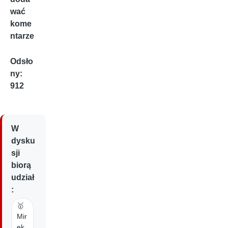
wać
kome
ntarze
Odsło
ny:
912
W
dysku
sji
biorą
udział
:
🥇
Mir
ek