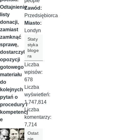
people
Odtajnienie
Zawód:
listy
Przedsiębiorca
donacji,
Miasto:
zamiast
Londyn
zamknąć
Staty
sprawę,
styka
bloge
dostarczyło
ra
opozycji
Liczba
gotowego
wpisów:
materiału
678
do
Liczba
kolejnych
wyświetleń:
pytań o
1,747,814
procedury i
Liczba
kompetencj
komentarzy:
e
7,714
Ostat
nie