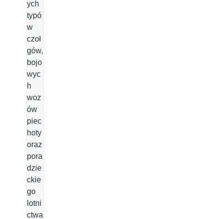
ych
typó
w
czoł
gów,
bojo
wyc
h
woz
ów
piec
hoty
oraz
pora
dzie
ckie
go
lotni
ctwa