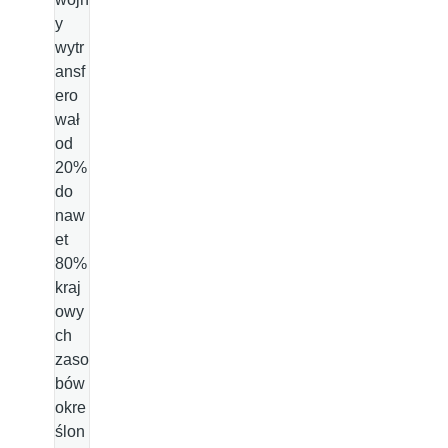
y
wytr
ansf
ero
wał
od
20%
do
naw
et
80%
kraj
owy
ch
zaso
bów
okre
ślon