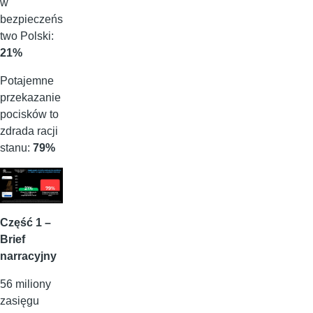
w
bezpieczeńs
two Polski:
21%
Potajemne
przekazanie
pocisków to
zdrada racji
stanu:
79%
Część 1 –
Brief
narracyjny
56 miliony
zasięgu