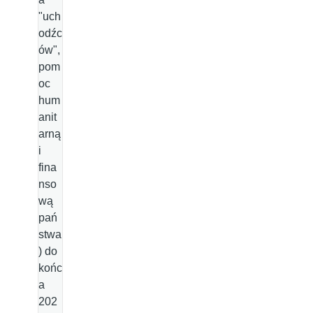
"uch
odźc
ów",
pom
oc
hum
anit
arną
i
fina
nso
wą
pań
stwa
) do
końc
a
202