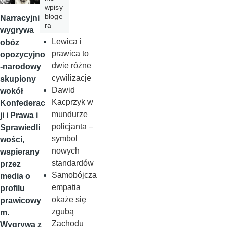
wpisy
bloge
Narracyjnie
ra
wygrywa
Lewica i
obóz
prawica to
opozycyjno
dwie różne
-narodowy
cywilizacje
skupiony
Dawid
wokół
Kacprzyk w
Konfederac
mundurze
ji i Prawa i
policjanta –
Sprawiedli
symbol
wości,
nowych
wspierany
standardów
przez
Samobójcza
media o
empatia
profilu
okaże się
prawicowy
zgubą
m.
Zachodu
Wygrywa z