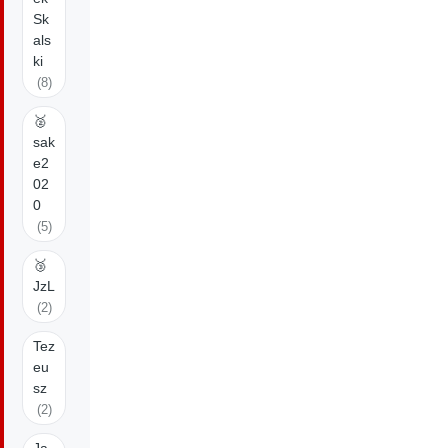
Sk
als
ki
(8)
🥈
sak
e2
02
0
(5)
🥉
JzL
(2)
Tez
eu
sz
(2)