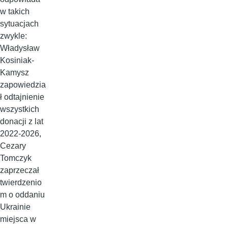
w takich
sytuacjach
zwykle:
Władysław
Kosiniak-
Kamysz
zapowiedzia
ł odtajnienie
wszystkich
donacji z lat
2022-2026,
Cezary
Tomczyk
zaprzeczał
twierdzenio
m o oddaniu
Ukrainie
miejsca w