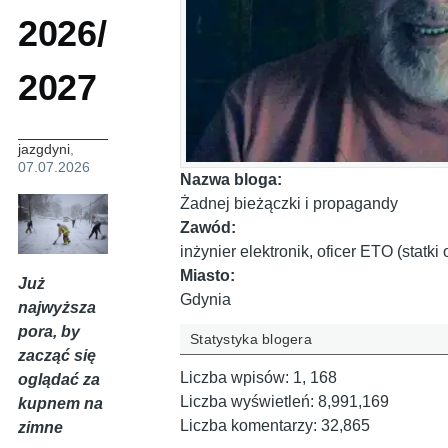
2026/
2027
jazgdyni
,
07.07.2026
Nazwa bloga:
Żadnej bieżączki i propagandy
Zawód:
inżynier elektronik, oficer ETO (statk
Miasto:
Już
Gdynia
najwyższa
pora, by
Statystyka blogera
zacząć się
Liczba wpisów:
1, 168
oglądać za
Liczba wyświetleń:
8,991,169
kupnem na
Liczba komentarzy:
32,865
zimne