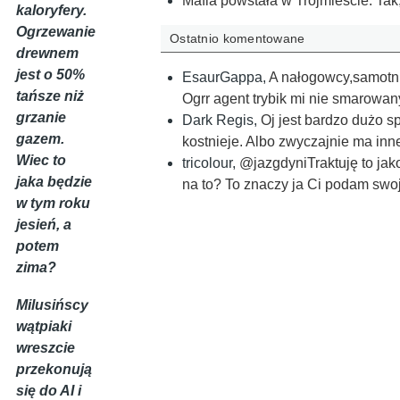
Mafia powstała w Trójmieście. Tak,
kaloryfery.
Ogrzewanie
Ostatnio komentowane
drewnem
jest o 50%
EsaurGappa
,
A nałogowcy,samotni 
tańsze niż
Ogrr agent trybik mi nie smarowan
grzanie
Dark Regis
,
Oj jest bardzo dużo s
gazem.
kostnieje. Albo zwyczajnie ma inne
Wiec to
tricolour
,
@jazgdyniTraktuję to jak
jaka będzie
na to? To znaczy ja Ci podam swo
w tym roku
jesień, a
potem
zima?
Milusińscy
wątpiaki
wreszcie
przekonują
się do AI i