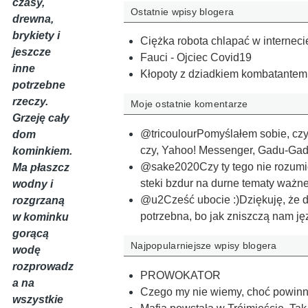
czasy,
Ostatnie wpisy blogera
drewna,
brykiety i
Ciężka robota chlapać w interneci
jeszcze
Fauci - Ojciec Covid19
inne
Kłopoty z dziadkiem kombatantem, 
potrzebne
rzeczy.
Moje ostatnie komentarze
Grzeję cały
@tricoulourPomyślałem sobie, czy 
dom
czy, Yahoo! Messenger, Gadu-G
kominkiem.
@sake2020Czy ty tego nie rozumi
Ma płaszcz
steki bzdur na durne tematy ważn
wodny i
@u2Cześć ubocie :)Dziękuję, że da
rozgrzaną
potrzebna, bo jak zniszczą nam j
w kominku
gorącą
Najpopularniejsze wpisy blogera
wodę
rozprowadz
PROWOKATOR
a na
Czego my nie wiemy, choć powinn
wszystkie