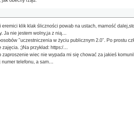
 jak obecny rząd.
eremici klik klak śliczności powab na ustach, marność dalej,st
y. Ja nie jestem wolny,ja z nią…
posobów "uczestniczenia w życiu publicznym 2.0". Po prostu cz
 zajęcia. ;)Na przykład: https:/…
o zaproszenie wiec nie wypada mi się chować za jakieś komuni
j numer telefonu, a sam…