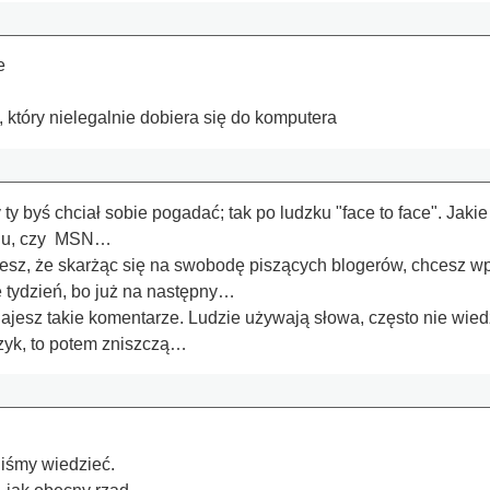
e
który nielegalnie dobiera się do komputera
ty byś chciał sobie pogadać; tak po ludzku "face to face". Jak
adu, czy MSN…
esz, że skarżąc się na swobodę piszących blogerów, chcesz w
e tydzień, bo już na następny…
jesz takie komentarze. Ludzie używają słowa, często nie wiedzą
ęzyk, to potem zniszczą…
iśmy wiedzieć.