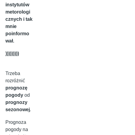
instytutów
metorologi
cznych i tak
mnie
poinformo
wał.
)))))))))
Trzeba
rozróżnić
prognozę
pogody
od
prognozy
sezonowej
.
Prognoza
pogody na