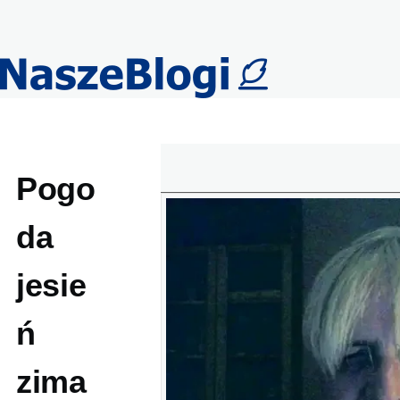
Przejdź do treści
Pogo
da
jesie
ń
zima