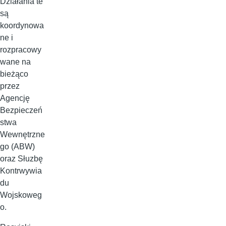
Działania te
są
koordynowa
ne i
rozpracowy
wane na
bieżąco
przez
Agencję
Bezpieczeń
stwa
Wewnętrzne
go (ABW)
oraz Słuzbę
Kontrwywia
du
Wojskoweg
o.