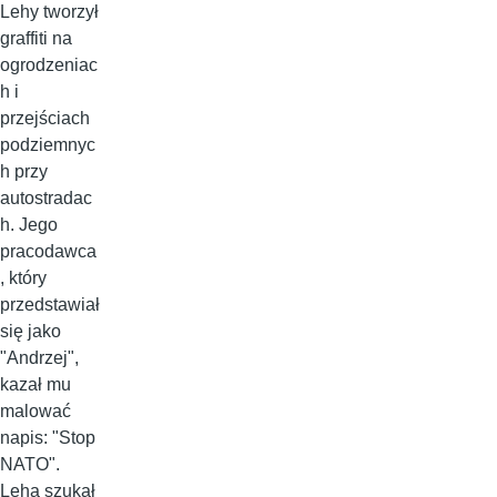
Lehy tworzył
graffiti na
ogrodzeniac
h i
przejściach
podziemnyc
h przy
autostradac
h. Jego
pracodawca
, który
przedstawiał
się jako
"Andrzej",
kazał mu
malować
napis: "Stop
NATO".
Leha szukał