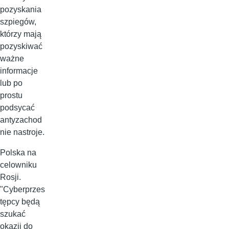
pozyskania
szpiegów,
którzy mają
pozyskiwać
ważne
informacje
lub po
prostu
podsycać
antyzachod
nie nastroje.
Polska na
celowniku
Rosji.
"Cyberprzes
tępcy będą
szukać
okazji do