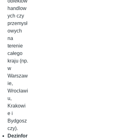
obiektów
handlow
ych czy
przemysł
owych
na
terenie
całego
kraju (np.
w
Warszaw
ie,
Wrocławi
u,
Krakowi
e i
Bydgosz
czy).
Dezinfor