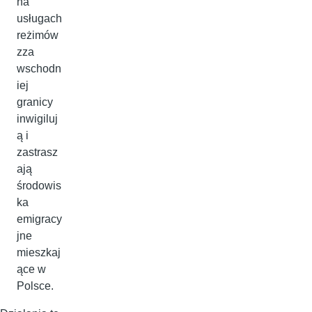
na
usługach
reżimów
zza
wschodn
iej
granicy
inwigiluj
ą i
zastrasz
ają
środowis
ka
emigracy
jne
mieszkaj
ące w
Polsce.