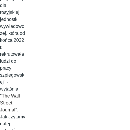
dla
rosyjskiej
jednostki
wywiadowc
zej, która od
końca 2022
r.
rekrutowała
ludzi do
pracy
szpiegowski
ej" -
wyjaśnia
"
The Wall
Street
Journal
".
Jak czytamy
dalej,