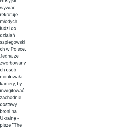
Rosyjski
wywiad
rekrutuje
młodych
ludzi do
działań
szpiegowski
ch w Polsce.
Jedna ze
zwerbowany
ch osób
montowała
kamery, by
inwigilować
zachodnie
dostawy
broni na
Ukrainę -
pisze "The