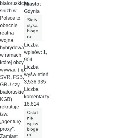
białoruskich
Miasto:
służb w
Gdynia
Polsce to
Staty
styka
obecnie
bloge
realna
ra
wojna
Liczba
hybrydowa,
wpisów:
1,
w ramach
904
której obcy
Liczba
wywiad (np.
wyświetleń:
SVR, FSB,
3,536,935
GRU czy
Liczba
białoruskie
komentarzy:
KGB)
18,814
rekrutuje
Ostat
tzw.
nie
„agenturę
wpisy
proxy”.
bloge
ra
Zamiast