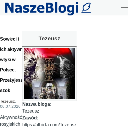
Przejdź do treści
Me
Tezeusz
Sowieci i
ich aktywne
wtyki w
Polsce.
Przeżyjesz
szok
Tezeusz
,
Nazwa bloga:
06.07.2026
Tezeusz
Aktywność
Zawód:
rosyjskich i
https://albicla.com/Tezeusz