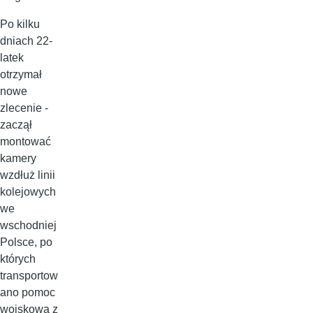
Po kilku
dniach 22-
latek
otrzymał
nowe
zlecenie -
zaczął
montować
kamery
wzdłuż linii
kolejowych
we
wschodniej
Polsce, po
których
transportow
ano pomoc
wojskową z