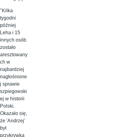
"Kilka
tygodni
później
Leha i 15
innych osób
zostało
aresztowany
ch w
najbardziej
nagłośnione
j sprawie
szpiegowski
ej w historii
Polski.
Okazało się,
że 'Andrzej'
był
przykrywką