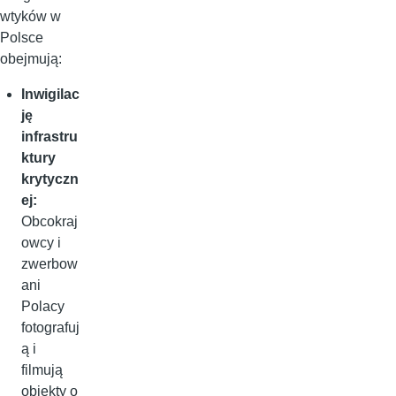
wtyków w
Polsce
obejmują:
Inwigilac
ję
infrastru
ktury
krytyczn
ej:
Obcokraj
owcy i
zwerbow
ani
Polacy
fotografuj
ą i
filmują
obiekty o