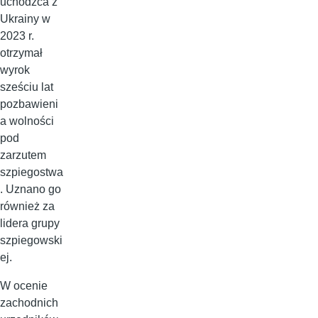
uchodźca z
Ukrainy w
2023 r.
otrzymał
wyrok
sześciu lat
pozbawieni
a wolności
pod
zarzutem
szpiegostwa
. Uznano go
również za
lidera grupy
szpiegowski
ej.
W ocenie
zachodnich