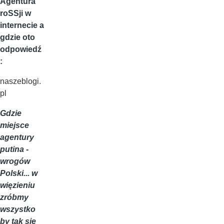
Agentura
roSSji w
internecie a
gdzie oto
odpowiedź
:
naszeblogi.
pl
Gdzie
miejsce
agentury
putina -
wrogów
Polski... w
więzieniu
zróbmy
wszystko
by tak się