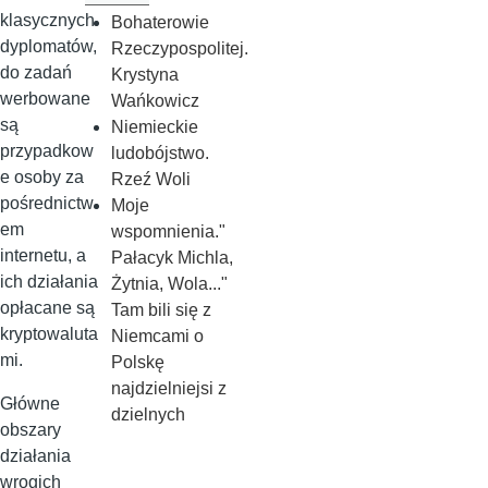
klasycznych
Bohaterowie
dyplomatów,
Rzeczypospolitej.
do zadań
Krystyna
werbowane
Wańkowicz
są
Niemieckie
przypadkow
ludobójstwo.
e osoby za
Rzeź Woli
pośrednictw
Moje
em
wspomnienia."
internetu, a
Pałacyk Michla,
ich działania
Żytnia, Wola..."
opłacane są
Tam bili się z
kryptowaluta
Niemcami o
mi.
Polskę
najdzielniejsi z
Główne
dzielnych
obszary
działania
wrogich