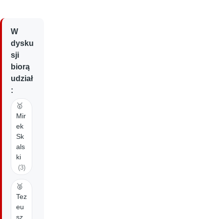
W
dysku
sji
biorą
udział
:
🥇
Mir
ek
Sk
als
ki
(3)
🥈
Tez
eu
sz