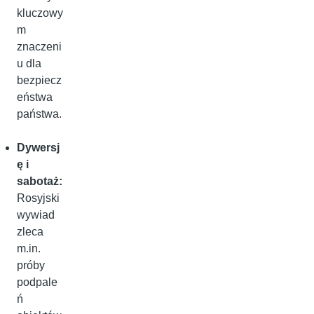
kluczowy
m
znaczeni
u dla
bezpiecz
eństwa
państwa.
Dywersj
ę i
sabotaż:
Rosyjski
wywiad
zleca
m.in.
próby
podpale
ń