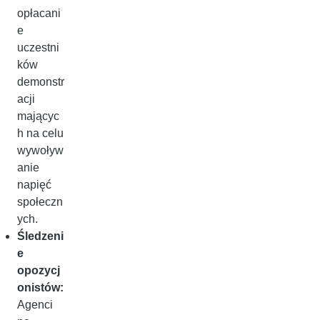
opłacani
e
uczestni
ków
demonstr
acji
mającyc
h na celu
wywoływ
anie
napięć
społeczn
ych.
Śledzeni
e
opozycj
onistów:
Agenci