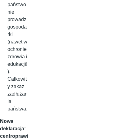
państwo
nie
prowadzi
gospoda
rki
(nawet w
ochronie
zdrowia i
edukacji!
).
Całkowit
y zakaz
zadłużan
ia
państwa.
Nowa
deklaracja:
centroprawi