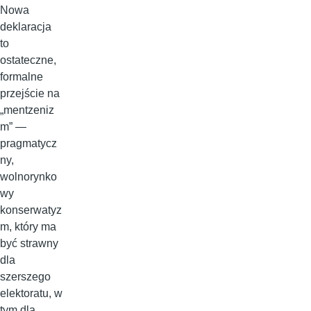
Nowa
deklaracja
to
ostateczne,
formalne
przejście na
„mentzeniz
m” —
pragmatycz
ny,
wolnorynko
wy
konserwatyz
m, który ma
być strawny
dla
szerszego
elektoratu, w
tym dla