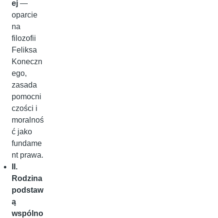
ej
—
oparcie
na
filozofii
Feliksa
Koneczn
ego,
zasada
pomocni
czości i
moralnoś
ć jako
fundame
nt prawa.
II.
Rodzina
podstaw
ą
wspólno