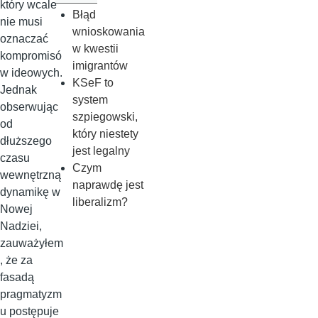
który wcale
Błąd
nie musi
wnioskowania
oznaczać
w kwestii
kompromisó
imigrantów
w ideowych.
KSeF to
Jednak
system
obserwując
szpiegowski,
od
który niestety
dłuższego
jest legalny
czasu
Czym
wewnętrzną
naprawdę jest
dynamikę w
liberalizm?
Nowej
Nadziei,
zauważyłem
, że za
fasadą
pragmatyzm
u postępuje