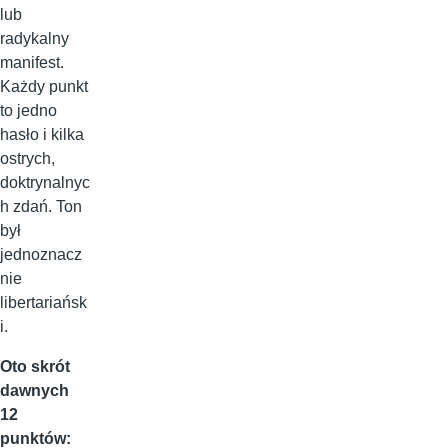
lub
radykalny
manifest.
Każdy punkt
to jedno
hasło i kilka
ostrych,
doktrynalnyc
h zdań. Ton
był
jednoznacz
nie
libertariańsk
i.
Oto skrót
dawnych
12
punktów: