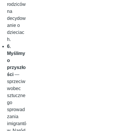
rodziców
na
decydow
anie o
dzieciac
h.
6.
Myślimy
o
przyszło
ści
—
sprzeciw
wobec
sztuczne
go
sprowad
zania
imigrantó
w. Naród