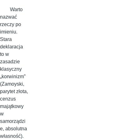
Warto
nazwać
rzeczy po
imieniu.
Stara
deklaracja
to w
zasadzie
klasyczny
„korwinizm”
(Zamoyski,
parytet złota,
cenzus
majątkowy
w
samorządzi
e, absolutna
własność).