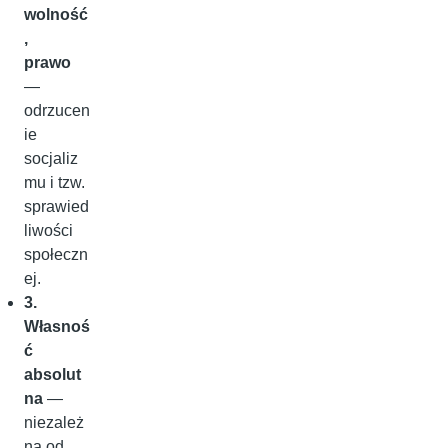
wolność
,
prawo
—
odrzucen
ie
socjaliz
mu i tzw.
sprawied
liwości
społeczn
ej.
3.
Własnoś
ć
absolut
na
—
niezależ
na od