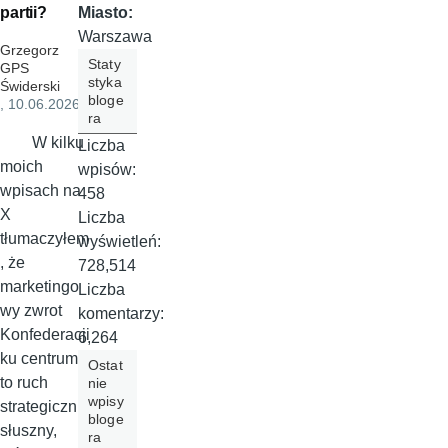
partii?
Miasto:
Warszawa
Grzegorz
Staty
GPS
styka
Świderski
bloge
, 10.06.2026
ra
W kilku
Liczba
moich
wpisów:
wpisach na
458
X
Liczba
tłumaczyłem
wyświetleń:
, że
728,514
marketingo
Liczba
wy zwrot
komentarzy:
Konfederacji
6,264
ku centrum
Ostat
to ruch
nie
wpisy
strategicznie
bloge
słuszny,
ra