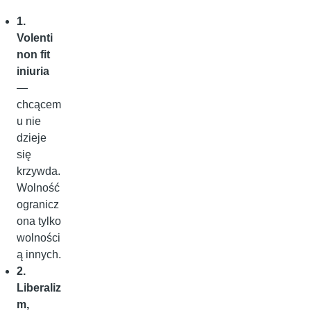
1.
Volenti
non fit
iniuria
—
chcącem
u nie
dzieje
się
krzywda.
Wolność
ogranicz
ona tylko
wolności
ą innych.
2.
Liberaliz
m,