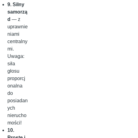
9. Silny
samorzą
d
— z
uprawnie
niami
centralny
mi.
Uwaga:
siła
głosu
proporcj
onalna
do
posiadan
ych
nierucho
mości!
10.
Proste i