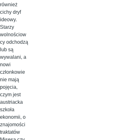
również
cichy dryf
ideowy.
Starzy
wolnościow
cy odchodzą
lub są
wywalani, a
nowi
członkowie
nie mają
pojęcia,
czym jest
austriacka
szkoła
ekonomii, o
znajomości
traktatów
Misesa czy