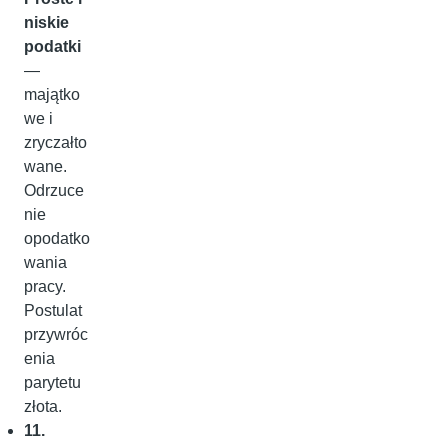
niskie
podatki
—
majątko
we i
zryczałto
wane.
Odrzuce
nie
opodatko
wania
pracy.
Postulat
przywróc
enia
parytetu
złota.
11.