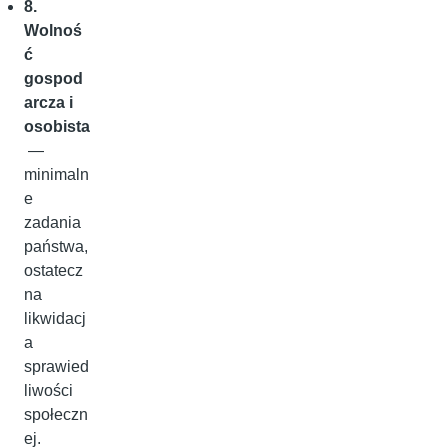
8.
Wolnoś
ć
gospod
arcza i
osobista
—
minimaln
e
zadania
państwa,
ostatecz
na
likwidacj
a
sprawied
liwości
społeczn
ej.