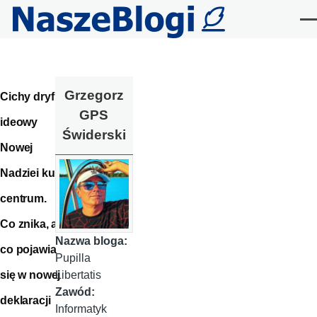
Przejdź do treści
Me
Grzegorz
Cichy dryf
GPS
ideowy
Świderski
Nowej
Nadziei ku
centrum.
Co znika, a
Nazwa bloga:
co pojawia
Pupilla
się w nowej
Libertatis
Zawód:
deklaracji
Informatyk