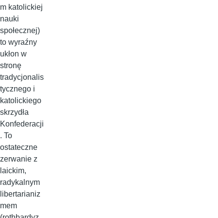
m katolickiej
nauki
społecznej)
to wyraźny
ukłon w
stronę
tradycjonalis
tycznego i
katolickiego
skrzydła
Konfederacji
. To
ostateczne
zerwanie z
laickim,
radykalnym
libertarianiz
mem
(rothbardyz