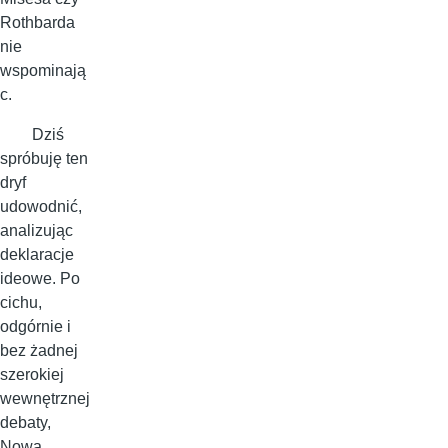
Rothbarda
nie
wspominają
c.
Dziś
spróbuję ten
dryf
udowodnić,
analizując
deklaracje
ideowe. Po
cichu,
odgórnie i
bez żadnej
szerokiej
wewnętrznej
debaty,
Nowa