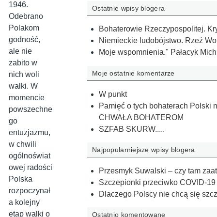
1946.
Ostatnie wpisy blogera
Odebrano
Polakom
Bohaterowie Rzeczypospolitej. K
godność,
Niemieckie ludobójstwo. Rzeź Wol
ale nie
Moje wspomnienia." Pałacyk Michla,
zabito w
Moje ostatnie komentarze
nich woli
walki. W
W punkt
momencie
Pamięć o tych bohaterach Polski n
powszechne
CHWAŁA BOHATEROM
go
SZFAB SKURW.....
entuzjazmu,
w chwili
Najpopularniejsze wpisy blogera
ogólnoświat
owej radości
Przesmyk Suwalski – czy tam zaa
Polska
Szczepionki przeciwko COVID-19 
rozpoczynał
Dlaczego Polscy nie chcą się szc
a kolejny
etap walki o
Ostatnio komentowane