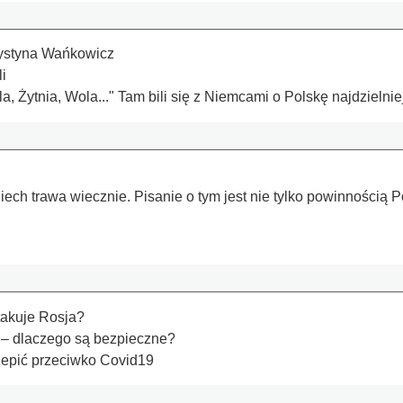
rystyna Wańkowicz
i
 Żytnia, Wola..." Tam bili się z Niemcami o Polskę najdzielniej
iech trawa wiecznie. Pisanie o tym jest nie tylko powinnością 
takuje Rosja?
– dlaczego są bezpieczne?
zepić przeciwko Covid19