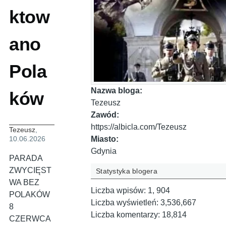
ktow
ano
Pola
Nazwa bloga:
ków
Tezeusz
Zawód:
https://albicla.com/Tezeusz
Tezeusz
,
Miasto:
10.06.2026
Gdynia
PARADA
ZWYCIĘST
Statystyka blogera
WA BEZ
Liczba wpisów:
1, 904
POLAKÓW
Liczba wyświetleń:
3,536,667
8
Liczba komentarzy:
18,814
CZERWCA