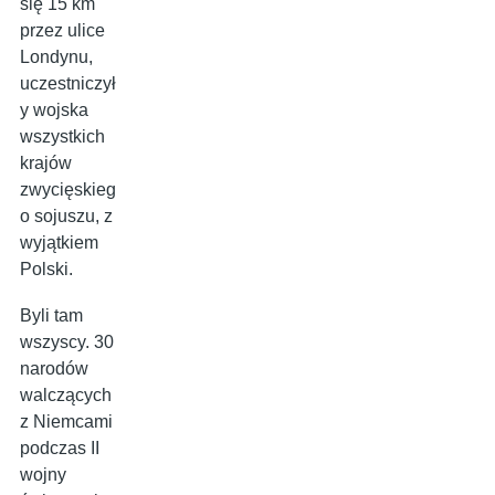
się 15 km
przez ulice
Londynu,
uczestniczył
y wojska
wszystkich
krajów
zwycięskieg
o sojuszu, z
wyjątkiem
Polski.
Byli tam
wszyscy. 30
narodów
walczących
z Niemcami
podczas II
wojny