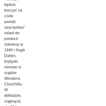
będzie
kroczyć na
czele
parady
zwycięstwa"
mówił do
polskich
żołnierzy w
1940 r Hugh
Dalton,
brytyjski
minister w
rządzie
Winstona
Churchilla.
W
defiladzie,
ciągnącej