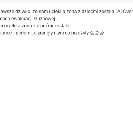
wsze dziwiło, że sam uciekł a żona z dziećmi została."AI Ove
ramach ewakuacji służbowej…
 uciekł a żona z dziećmi została.
jonce - perłom co zginęły i tym co przeżyły 🌼🌼🌼