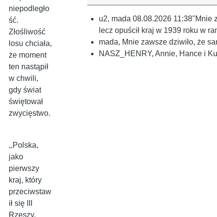
niepodległo
u2
,
mada 08.08.2026 11:38"Mnie za
ść.
lecz opuścił kraj w 1939 roku w 
Złośliwość
mada
,
Mnie zawsze dziwiło, że sam
losu chciała,
NASZ_HENRY
,
Annie, Hance i Ku
że moment
ten nastąpił
w chwili,
gdy świat
świętował
zwycięstwo.
,,Polska,
jako
pierwszy
kraj, który
przeciwstaw
ił się III
Rzeszy,