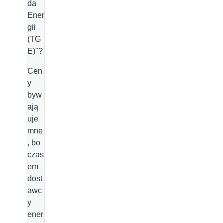
da
Ener
gii
(TG
E)"?
Cen
y
byw
ają
uje
mne
, bo
czas
em
dost
awc
y
ener