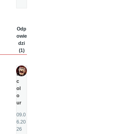
Odp
owie
dzi
(1)
tri
c
ol
o
ur
09.0
6.20
26