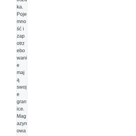
ka.
Poje
mno
ść i
zap
otrz
ebo
wani
e
maj
ą
swoj
e
gran
ice.
Mag
azyn
owa