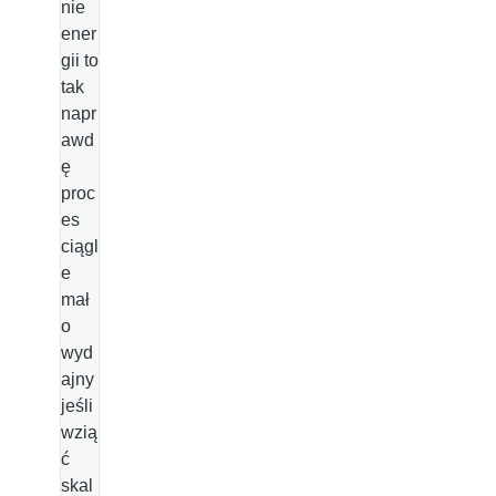
nie
ener
gii to
tak
napr
awd
ę
proc
es
ciągl
e
mał
o
wyd
ajny
jeśli
wzią
ć
skal