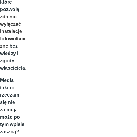
które
pozwolą
zdalnie
wyłączać
instalacje
fotowoltaic
zne
bez
wiedzy i
zgody
właściciela
.
Media
takimi
rzeczami
się nie
zajmują -
może po
tym wpisie
zaczną?