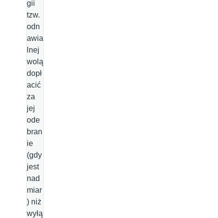
gii
tzw.
odn
awia
lnej
wolą
dopł
acić
za
jej
ode
bran
ie
(gdy
jest
nad
miar
) niż
wyłą