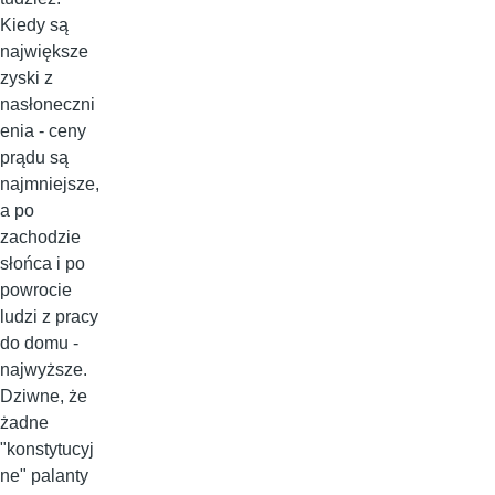
Kiedy są
największe
zyski z
nasłoneczni
enia - ceny
prądu są
najmniejsze,
a po
zachodzie
słońca i po
powrocie
ludzi z pracy
do domu -
najwyższe.
Dziwne, że
żadne
"konstytucyj
ne" palanty