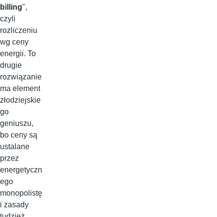
billing
",
czyli
rozliczeniu
wg ceny
energii. To
drugie
rozwiązanie
ma element
złodziejskie
go
geniuszu,
bo ceny są
ustalane
przez
energetyczn
ego
monopolistę
i zasady
tudzież.