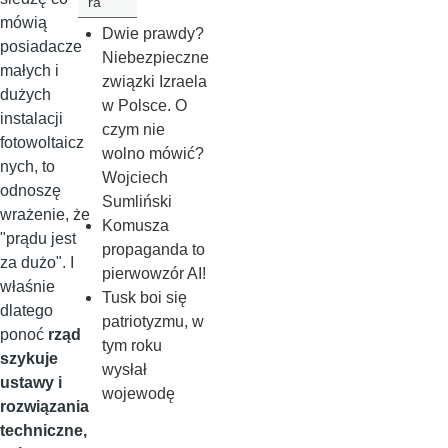
ra
mówią
Dwie prawdy?
posiadacze
Niebezpieczne
małych i
związki Izraela
dużych
w Polsce. O
instalacji
czym nie
fotowoltaicz
wolno mówić?
nych, to
Wojciech
odnoszę
Sumliński
wrażenie, że
Komusza
"prądu jest
propaganda to
za dużo". I
pierwowzór AI!
właśnie
Tusk boi się
dlatego
patriotyzmu, w
ponoć
rząd
tym roku
szykuje
wysłał
ustawy i
wojewodę
rozwiązania
techniczne,