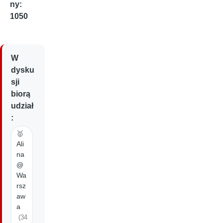
ny:
1050
W
dysku
sji
biorą
udział
:
🥇
Ali
na
@
Wa
rsz
aw
a
(34