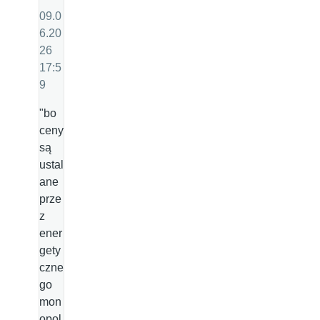
09.0
6.20
26
17:5
9
"bo
ceny
są
ustal
ane
prze
z
ener
gety
czne
go
mon
opol