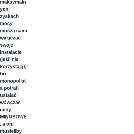
maksymaln
ych
zyskach
mocy
muszą sami
wyłączać
swoje
instalacje
(jeśli nie
korzystają),
bo
monopolist
a potrafi
ustalać
wówczas
ceny
MINUSOWE
, a oni
musieliby