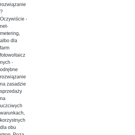
rozwiązanie
?
Oczywiście -
net-
metering,
albo dla
farm
fotowoltaicz
nych -
odrębne
rozwiązanie
na zasadzie
sprzedaży
na
uczciwych
warunkach,
korzystnych
dla obu
stron. Poza