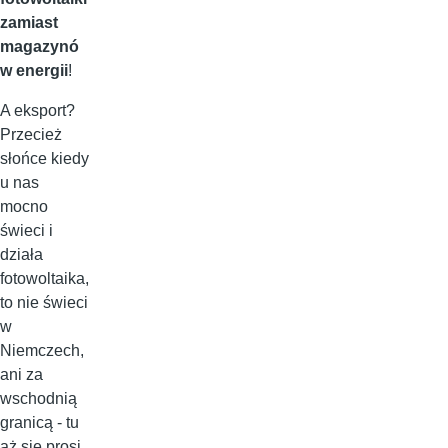
zamiast
magazynó
w energii
!
A eksport?
Przecież
słońce kiedy
u nas
mocno
świeci i
działa
fotowoltaika,
to nie świeci
w
Niemczech,
ani za
wschodnią
granicą - tu
aż się prosi