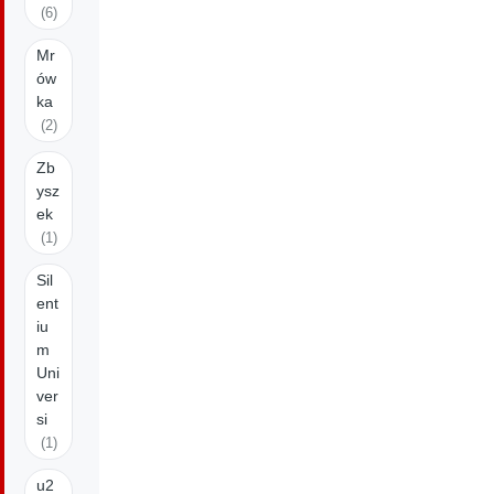
(6)
Mr
ów
ka
(2)
Zb
ysz
ek
(1)
Sil
ent
iu
m
Uni
ver
si
(1)
u2