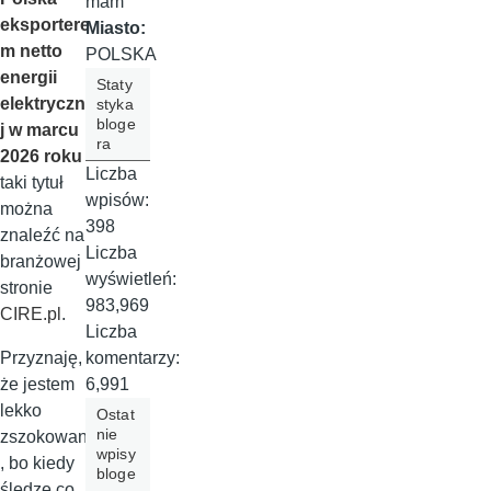
mam
eksportere
Miasto:
m netto
POLSKA
energii
Staty
elektryczne
styka
bloge
j w marcu
ra
2026 roku
-
Liczba
taki tytuł
wpisów:
można
398
znaleźć na
Liczba
branżowej
wyświetleń:
stronie
983,969
CIRE.pl
.
Liczba
komentarzy:
Przyznaję,
6,991
że jestem
lekko
Ostat
nie
zszokowana
wpisy
, bo kiedy
bloge
śledzę co