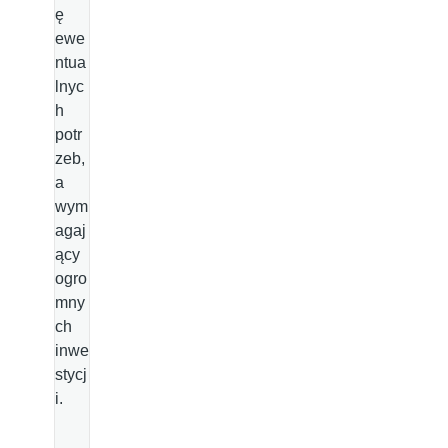
ę
ewe
ntua
lnyc
h
potr
zeb,
a
wym
agaj
ący
ogro
mny
ch
inwe
stycj
i.