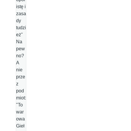
istę i
zasa
dy
tudzi
eż"
Na
pew
no?
A
nie
prze
z
pod
miot:
"To
war
owa
Gieł