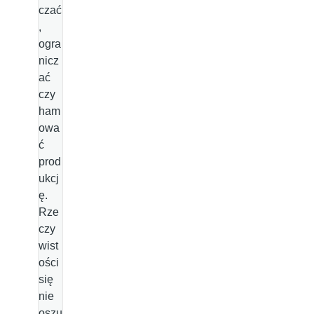
czać
,
ogra
nicz
ać
czy
ham
owa
ć
prod
ukcj
ę.
Rze
czy
wist
ości
się
nie
oszu