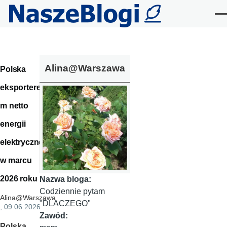
Przejdź do treści
Me
Alina@Warszawa
Polska
eksportere
m netto
energii
elektrycznej
w marcu
2026 roku
Nazwa bloga:
Codziennie pytam
Alina@Warszawa
"DLACZEGO"
, 09.06.2026
Zawód:
Polska