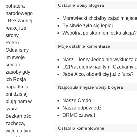
Ostatnie wpisy blogera
bohatera
narodowego
Morawiecki chciałby zająć miejsc
. Bez żadnej
By sitwie żyło się lepiej
reakcji ze
Wspólna polsko-niemiecka akcja?
strony
Polski.
Moje ostatnie komentarze
Oddaliśmy
im swoje
Nasz_Henry Jedno nie wyklucza d
serca i
U2Pracujemy nad tym. Czekamy ci
zasoby gdy
Jabe A co, obdarli cię już z futra?
ich Rosja
napadła, a
Najpopularniejsze wpisy blogera
oni dzisiaj
Nasze Credo
plują nam w
Nasza odpowiedź
twarz.
ORMO czuwa !
Bezkarność
zachęca,
Ostatnio komentowane
więc na tym