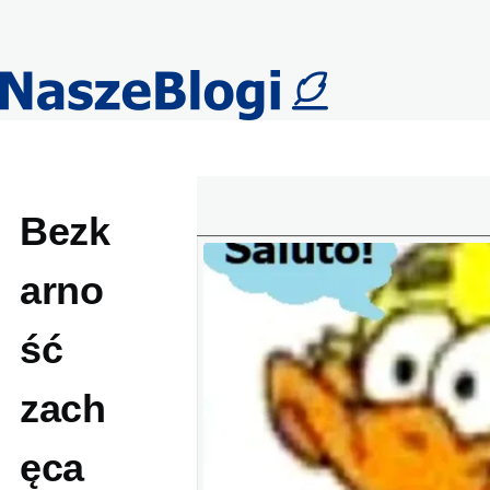
Przejdź do treści
Bezk
arno
ść
zach
ęca