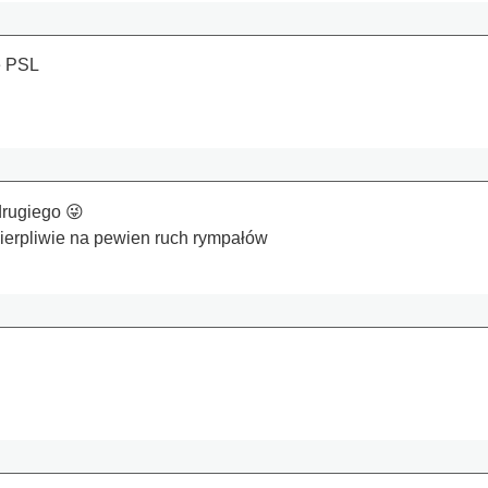
e PSL
rugiego 😜
erpliwie na pewien ruch rympałów