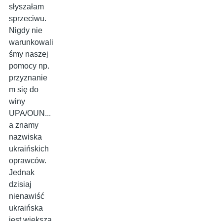
słyszałam
sprzeciwu.
Nigdy nie
warunkowali
śmy naszej
pomocy np.
przyznanie
m się do
winy
UPA/OUN...
a znamy
nazwiska
ukraińskich
oprawców.
Jednak
dzisiaj
nienawiść
ukraińska
jest większa