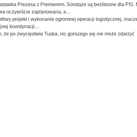
ustawka Prezesa z Premierem. Sondaże są bezlitosne dla PIS. 
mowa oczywiście zaplanowana, a…
otliwy projekt i wykonanie ogromnej operacji logistycznej, inac
yjnej koordynacji…
m, że po zwycięstwie Tuska, nic gorszego się nie może zdarzyć