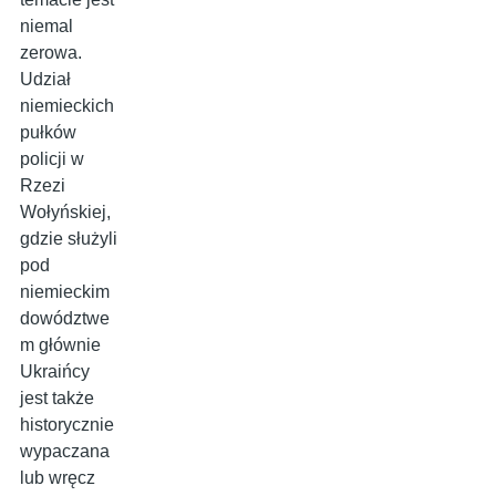
niemal
zerowa.
Udział
niemieckich
pułków
policji w
Rzezi
Wołyńskiej,
gdzie służyli
pod
niemieckim
dowództwe
m głównie
Ukraińcy
jest także
historycznie
wypaczana
lub wręcz