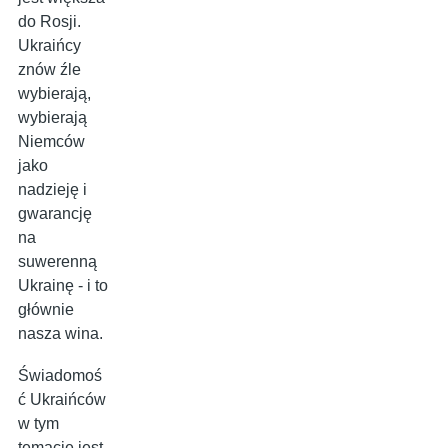
do Rosji.
Ukraińcy
znów źle
wybierają,
wybierają
Niemców
jako
nadzieję i
gwarancję
na
suwerenną
Ukrainę - i to
głównie
nasza wina.
Świadomoś
ć Ukraińców
w tym
temacie jest