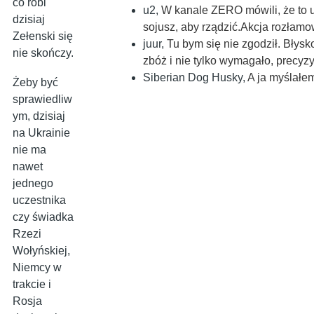
co robi
u2
,
W kanale ZERO mówili, że to 
dzisiaj
sojusz, aby rządzić.Akcja rozła
Zełenski się
juur
,
Tu bym się nie zgodził. Błysk
nie skończy.
zbóż i nie tylko wymagało, precyz
Siberian Dog Husky
,
A ja myślałe
Żeby być
sprawiedliw
ym, dzisiaj
na Ukrainie
nie ma
nawet
jednego
uczestnika
czy świadka
Rzezi
Wołyńskiej,
Niemcy w
trakcie i
Rosja