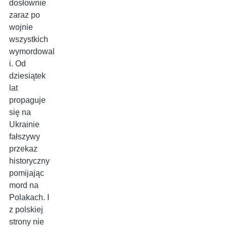
dosłownie
zaraz po
wojnie
wszystkich
wymordowal
i. Od
dziesiątek
lat
propaguje
się na
Ukrainie
fałszywy
przekaz
historyczny
pomijając
mord na
Polakach. I
z polskiej
strony nie