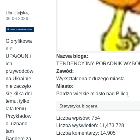
Ula Ujejska
,
06.06.2026
Gloryfikowa
nie
Nazwa bloga:
UPA/OUN i
TENDENCYJNY PORADNIK WYBO
ich
Zawód:
przywódców
Wykształcona z dużego miasta.
na Ukrainie,
Miasto:
nie zaczęło
Bardzo wielkie miasto nad Pilicą
się kilka dni
temu, tylko
Statystyka blogera
lata temu.
Przykładow
Liczba wpisów:
754
o: uznano
Liczba wyświetleń:
11,473,728
tam
Liczba komentarzy:
14,905
Banderę za