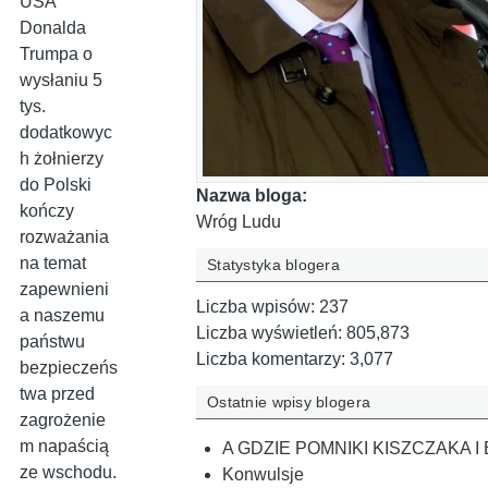
USA
Donalda
Trumpa o
wysłaniu 5
tys.
dodatkowyc
h żołnierzy
do Polski
Nazwa bloga:
kończy
Wróg Ludu
rozważania
na temat
Statystyka blogera
zapewnieni
Liczba wpisów:
237
a naszemu
Liczba wyświetleń:
805,873
państwu
Liczba komentarzy:
3,077
bezpieczeńs
twa przed
Ostatnie wpisy blogera
zagrożenie
m napaścią
A GDZIE POMNIKI KISZCZAKA 
ze wschodu.
Konwulsje