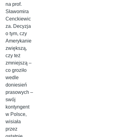
na prof.
Sławomira
Cenckiewic
za. Decyzja
o tym, czy
Amerykanie
zwiększą,
czy też
zmniejszą –
co groziło
wedle
doniesień
prasowych –
swój
kontyngent
w Polsce,
wisiała
przez
ostatnie