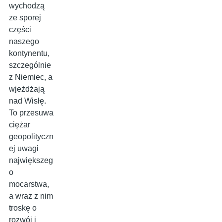
wychodzą
ze sporej
części
naszego
kontynentu,
szczególnie
z Niemiec, a
wjeżdżają
nad Wisłę.
To przesuwa
ciężar
geopolityczn
ej uwagi
największeg
o
mocarstwa,
a wraz z nim
troskę o
rozwój i