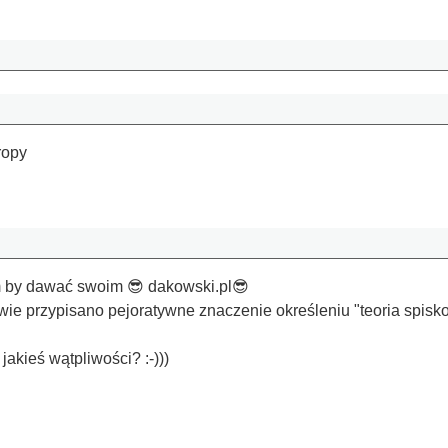
ropy
m by dawać swoim 😎 dakowski.pl😎
e przypisano pejoratywne znaczenie określeniu "teoria spisko
akieś wątpliwości? :-)))