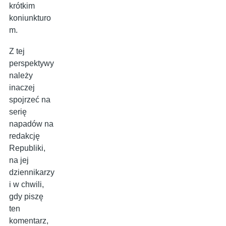
krótkim
koniunkturo
m.
Z tej
perspektywy
należy
inaczej
spojrzeć na
serię
napadów na
redakcję
Republiki,
na jej
dziennikarzy
i w chwili,
gdy piszę
ten
komentarz,