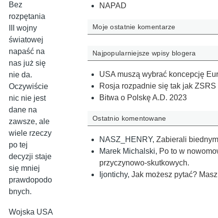
Bez
NAPAD
rozpętania
Moje ostatnie komentarze
III wojny
światowej
napaść na
Najpopularniejsze wpisy blogera
nas już się
USA muszą wybrać koncepcję Eu
nie da.
Rosja rozpadnie się tak jak ZSRS
Oczywiście
Bitwa o Polskę A.D. 2023
nic nie jest
dane na
Ostatnio komentowane
zawsze, ale
wiele rzeczy
NASZ_HENRY
,
Zabierali biedny
po tej
Marek Michalski
,
Po to w nowomowi
decyzji staje
przyczynowo-skutkowych.
się mniej
Ijontichy
,
Jak możesz pytać? Masz j
prawdopodo
bnych.
Wojska USA