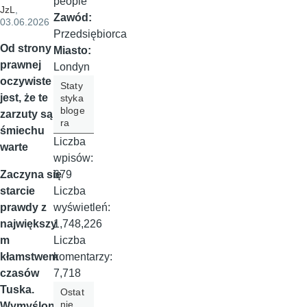
people
JzL
,
Zawód:
03.06.2026
Przedsiębiorca
Od strony
Miasto:
prawnej
Londyn
oczywiste
Staty
jest, że te
styka
bloge
zarzuty są
ra
śmiechu
Liczba
warte
wpisów:
679
Zaczyna się
Liczba
starcie
wyświetleń:
prawdy z
1,748,226
największy
Liczba
m
komentarzy:
kłamstwem
7,718
czasów
Tuska.
Ostat
nie
Wymyśloną