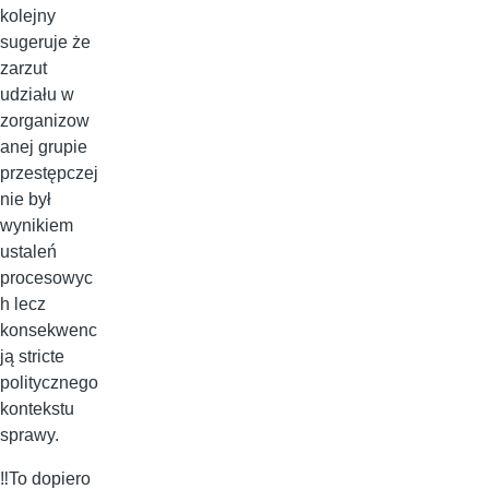
kolejny
sugeruje że
zarzut
udziału w
zorganizow
anej grupie
przestępczej
nie był
wynikiem
ustaleń
procesowyc
h lecz
konsekwenc
ją stricte
politycznego
kontekstu
sprawy.
‼️To dopiero