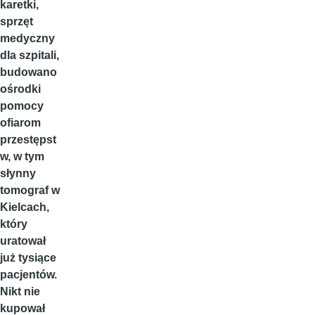
karetki,
sprzęt
medyczny
dla szpitali,
budowano
ośrodki
pomocy
ofiarom
przestępst
w, w tym
słynny
tomograf w
Kielcach,
który
uratował
już tysiące
pacjentów.
Nikt nie
kupował