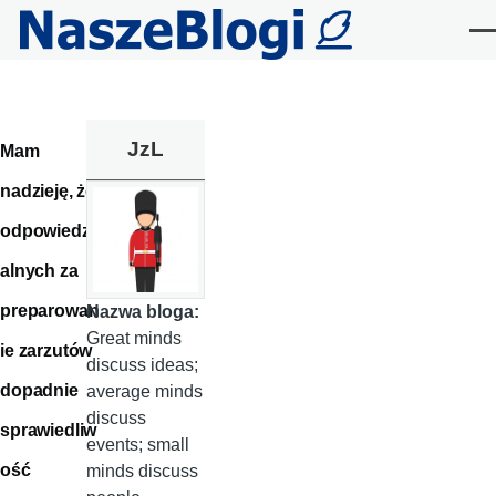
Przejdź do treści
Me
JzL
Mam
nadzieję, że
odpowiedzi
alnych za
preparowan
Nazwa bloga:
Great minds
ie zarzutów
discuss ideas;
dopadnie
average minds
discuss
sprawiedliw
events; small
ość
minds discuss