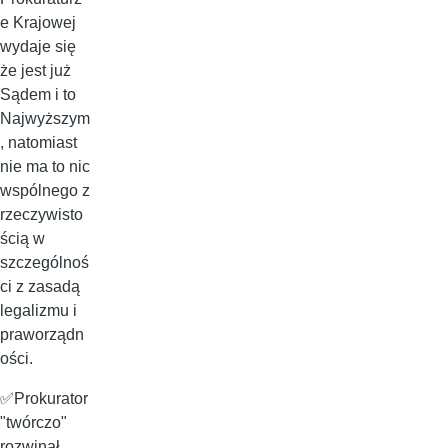
e Krajowej
wydaje się
że jest już
Sądem i to
Najwyższym
, natomiast
nie ma to nic
wspólnego z
rzeczywisto
ścią w
szczególnoś
ci z zasadą
legalizmu i
praworządn
ości.
✅Prokurator
"twórczo"
rozwinął