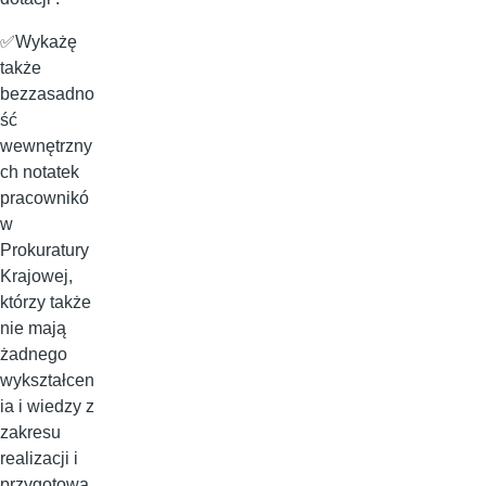
✅Wykażę
także
bezzasadno
ść
wewnętrzny
ch notatek
pracownikó
w
Prokuratury
Krajowej,
którzy także
nie mają
żadnego
wykształcen
ia i wiedzy z
zakresu
realizacji i
przygotowa