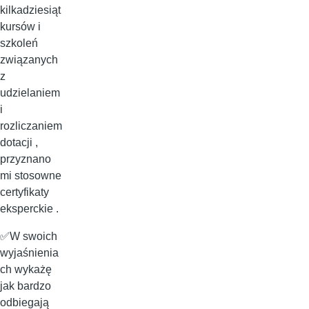
kilkadziesiąt
kursów i
szkoleń
związanych
z
udzielaniem
i
rozliczaniem
dotacji ,
przyznano
mi stosowne
certyfikaty
eksperckie .
✅W swoich
wyjaśnienia
ch wykażę
jak bardzo
odbiegają