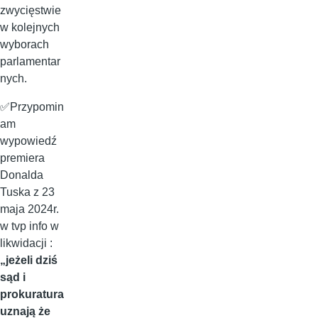
zwycięstwie
w kolejnych
wyborach
parlamentar
nych.
✅Przypomin
am
wypowiedź
premiera
Donalda
Tuska z 23
maja 2024r.
w tvp info w
likwidacji :
„jeżeli dziś
sąd i
prokuratura
uznają że