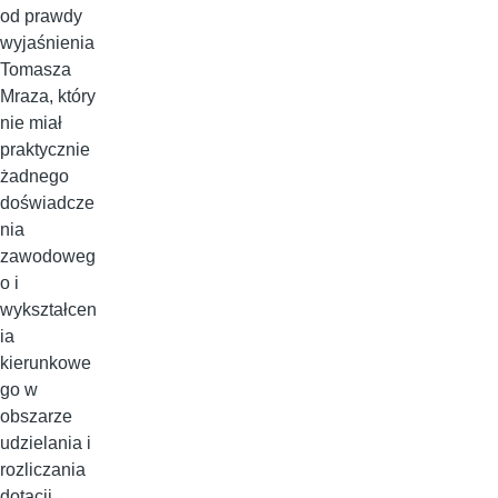
od prawdy
wyjaśnienia
Tomasza
Mraza, który
nie miał
praktycznie
żadnego
doświadcze
nia
zawodoweg
o i
wykształcen
ia
kierunkowe
go w
obszarze
udzielania i
rozliczania
dotacji .