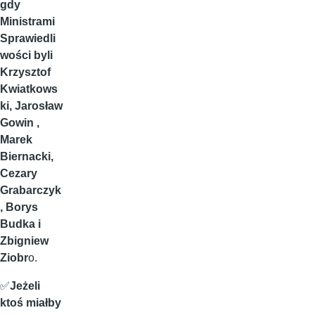
gdy
Ministrami
Sprawiedli
wości byli
Krzysztof
Kwiatkows
ki, Jarosław
Gowin ,
Marek
Biernacki,
Cezary
Grabarczyk
, Borys
Budka i
Zbigniew
Ziobr
o.
✅
Jeżeli
ktoś miałby