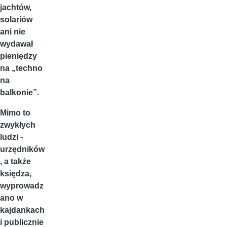
jachtów,
solariów
ani nie
wydawał
pieniędzy
na „techno
na
balkonie”.
Mimo to
zwykłych
ludzi -
urzędników
, a także
księdza,
wyprowadz
ano w
kajdankach
i publicznie