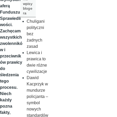
wpisy
aferą
bloge
Funduszu
ra
Sprawiedli
Chuligani
wości.
polityczni
Zachęcam
bez
wszystkich
żadnych
zwolennikó
zasad
w i
Lewica i
przeciwnik
prawica to
ów prawicy
dwie różne
do
cywilizacje
śledzenia
Dawid
tego
Kacprzyk w
procesu.
mundurze
Niech
policjanta –
każdy
symbol
pozna
nowych
fakty,
standardów