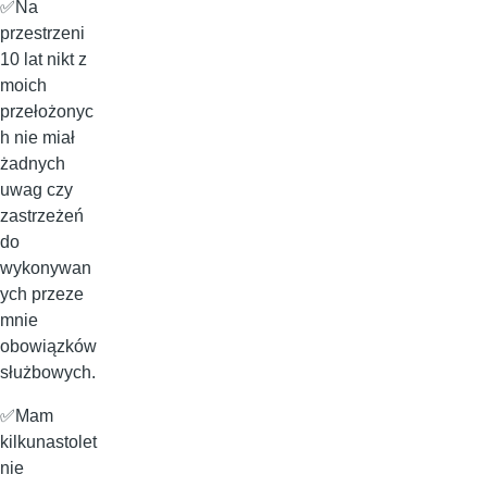
✅Na
przestrzeni
10 lat nikt z
moich
przełożonyc
h nie miał
żadnych
uwag czy
zastrzeżeń
do
wykonywan
ych przeze
mnie
obowiązków
służbowych.
✅Mam
kilkunastolet
nie