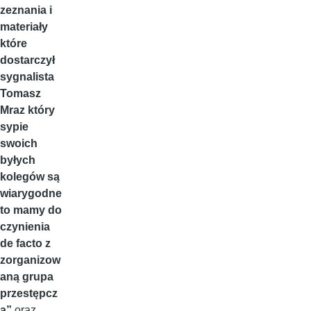
zeznania i
materiały
które
dostarczył
sygnalista
Tomasz
Mraz który
sypie
swoich
byłych
kolegów są
wiarygodne
to mamy do
czynienia
de facto z
zorganizow
aną grupa
przestępcz
ą”
oraz