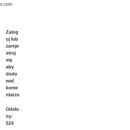
x.com
Zalog
uj
lub
zareje
struj
się
aby
doda
wać
kome
ntarze
Odsło
ny:
524