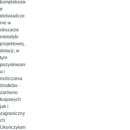
kompleksow
e
doświadcze
nie w
obszarze
metodyki
projektowej ,
dotacji, w
tym
pozyskiwani
a i
rozliczania
środków -
zarówno
krajowych
jak i
zagraniczny
ch.
Ukończyłam