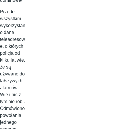
dominował.
Przede
wszystkim
wykorzystan
o dane
teleadresow
e, o których
policja od
kilku lat wie,
że są
używane do
fałszywych
alarmów.
Wie i nic z
tym nie robi.
Odmówiono
powołania
jednego