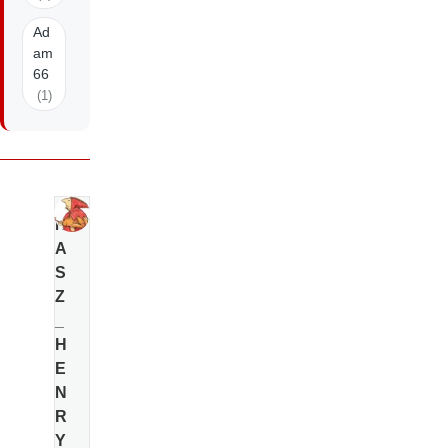
Ad
am
66
(1)
N
A
S
Z
_
H
E
N
R
Y