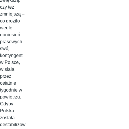
zwiększą,
czy też
zmniejszą –
co groziło
wedle
doniesień
prasowych –
swój
kontyngent
w Polsce,
wisiała
przez
ostatnie
tygodnie w
powietrzu.
Gdyby
Polska
została
destabilizow