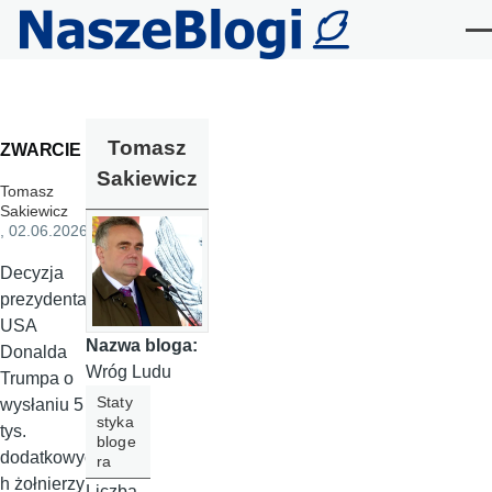
Przejdź do treści
Me
Tomasz
ZWARCIE
Sakiewicz
Tomasz
Sakiewicz
, 02.06.2026
Decyzja
prezydenta
USA
Nazwa bloga:
Donalda
Wróg Ludu
Trumpa o
Staty
wysłaniu 5
styka
tys.
bloge
dodatkowyc
ra
h żołnierzy
Liczba