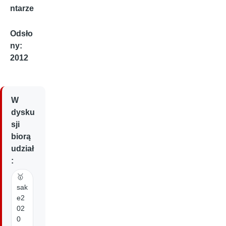
ntarze
Odsło
ny:
2012
W
dysku
sji
biorą
udział
:
🥇
sak
e2
02
0