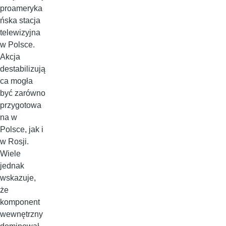
proameryka
ńska stacja
telewizyjna
w Polsce.
Akcja
destabilizują
ca mogła
być zarówno
przygotowa
na w
Polsce, jak i
w Rosji.
Wiele
jednak
wskazuje,
że
komponent
wewnętrzny