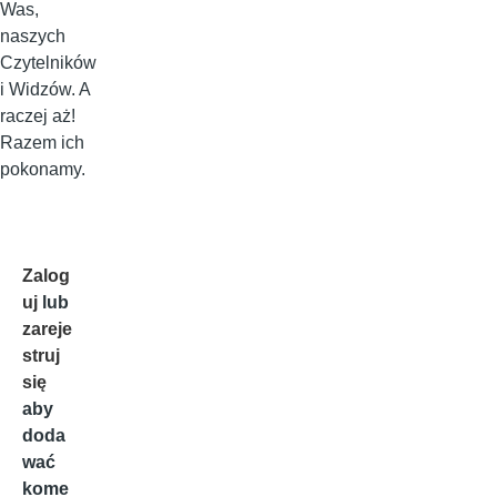
Was,
naszych
Czytelników
i Widzów. A
raczej aż!
Razem ich
pokonamy.
Zalog
uj
lub
zareje
struj
się
aby
doda
wać
kome