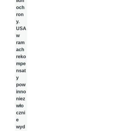
lion
och
ron
y.
USA
w
ram
ach
reko
mpe
nsat
y
pow
inno
niez
wło
czni
e
wyd