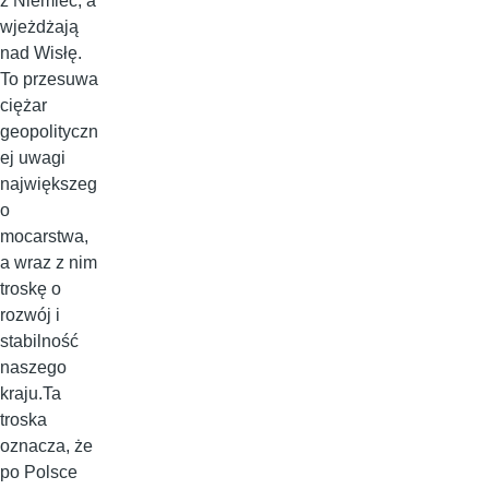
z Niemiec, a
wjeżdżają
nad Wisłę.
To przesuwa
ciężar
geopolityczn
ej uwagi
największeg
o
mocarstwa,
a wraz z nim
troskę o
rozwój i
stabilność
naszego
kraju.Ta
troska
oznacza, że
po Polsce