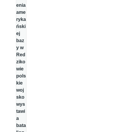
enia
ame
ryka
ński
ej
baz
y w
Red
ziko
wie
pols
kie
woj
sko
wys
tawi
a
bata