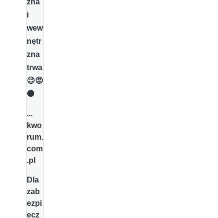
zna
i
wew
nętr
zna
trwa
😉😡
⚫️
...
kwo
rum.
com
.pl
Dla
zab
ezpi
ecz