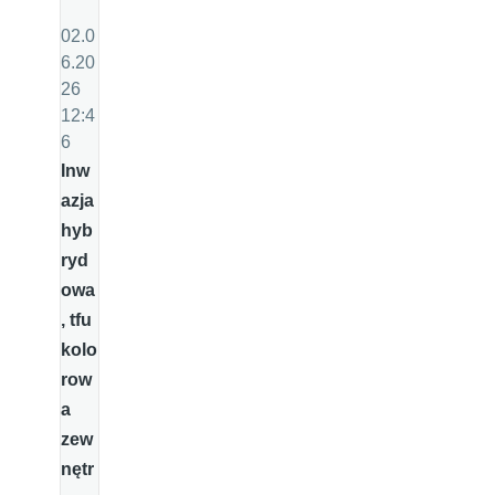
02.0
6.20
26
12:4
6
Inw
azja
hyb
ryd
owa
, tfu
kolo
row
a
zew
nętr