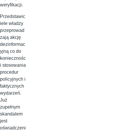
weryfikacji.
Przedstawic
iele władzy
przeprowad
zają akcję
dezinformac
yjną co do
koniecznośc
i stosowania
procedur
policyjnych i
faktycznych
wydarzeń.
Już
zupełnym
skandalem
jest
oświadczeni