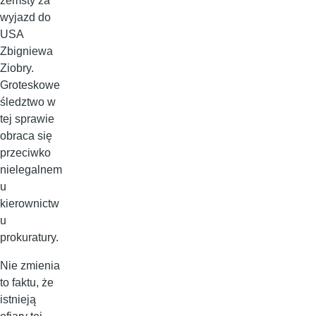
zemsty za
wyjazd do
USA
Zbigniewa
Ziobry.
Groteskowe
śledztwo w
tej sprawie
obraca się
przeciwko
nielegalnem
u
kierownictw
u
prokuratury.
Nie zmienia
to faktu, że
istnieją