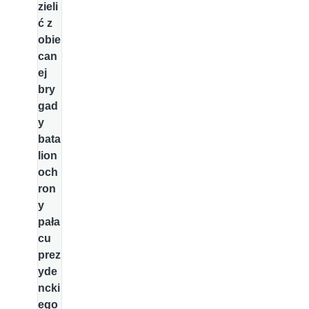
zieli
ć z
obie
can
ej
bry
gad
y
bata
lion
och
ron
y
pała
cu
prez
yde
ncki
ego