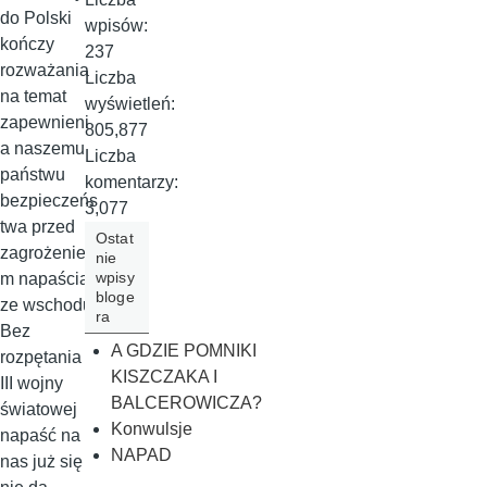
do Polski
wpisów:
kończy
237
rozważania
Liczba
na temat
wyświetleń:
zapewnieni
805,877
a naszemu
Liczba
państwu
komentarzy:
bezpieczeńs
3,077
twa przed
Ostat
zagrożenie
nie
wpisy
m napaścią
bloge
ze wschodu.
ra
Bez
A GDZIE POMNIKI
rozpętania
KISZCZAKA I
III wojny
BALCEROWICZA?
światowej
Konwulsje
napaść na
NAPAD
nas już się