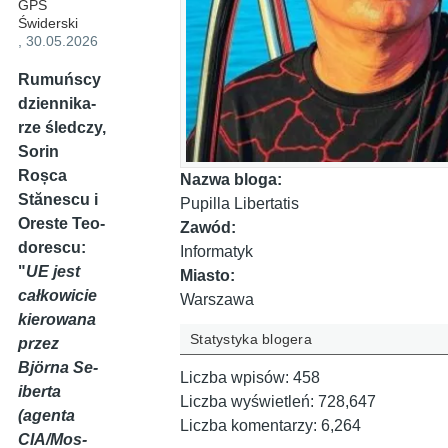
GPS
Świderski
, 30.05.2026
Ru­muń­scy
dzien­ni­ka­
rze śled­czy,
So­rin
Roșca
Nazwa bloga:
Stănescu i
Pupilla Libertatis
Ore­ste Teo­
Zawód:
do­re­scu:
Informatyk
"
UE je­st
Miasto:
cał­ko­wi­cie
Warszawa
kie­ro­wa­na
Statystyka blogera
przez
Björna Se­
Liczba wpisów:
458
iber­ta
Liczba wyświetleń:
728,647
(agen­ta
Liczba komentarzy:
6,264
CIA/Mos­