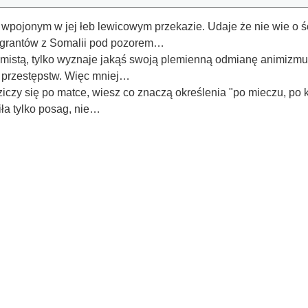
a wpojonym w jej łeb lewicowym przekazie. Udaje że nie wie o 
migrantów z Somalii pod pozorem…
lamistą, tylko wyznaje jakąś swoją plemienną odmianę animizmu,
 przestępstw. Więc mniej…
iczy się po matce, wiesz co znaczą określenia "po mieczu, po 
ła tylko posag, nie…