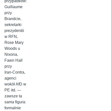
przypadków:
Guillaume
przy
Brandcie,
sekretarki
prezydentó
w RFN,
Rose Mary
Woods u
Nixona,
Fawn Hall
przy
Iran‑Contra,
agenci
wokół AfD w
PE itd. —
zawsze ta
sama figura:
formalnie