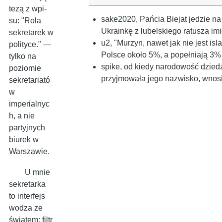
te­zą z wpi­
sake2020
,
Pańcia Biejat jedzie n
su: "
Rola
Ukrainkę z lubelskiego ratusza i
sekretarek w
u2
,
"Murzyn, nawet jak nie jest is
polityce.
" —
Polsce około 5%, a popełniają 3%
tylko na
spike
,
od kiedy narodowość dziedz
poziomie
przyjmowała jego nazwisko, wnosi
sekretariató
w
imperialnyc
h, a nie
partyjnych
biurek w
Warszawie.
U mnie
sekretarka
to interfejs
wodza ze
światem: filtr