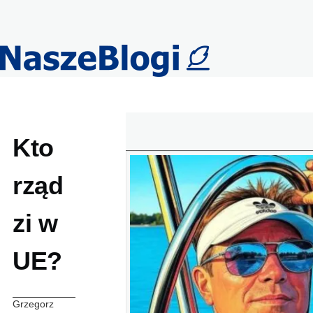
Przejdź do treści
Kto
rząd
zi w
UE?
Grzegorz