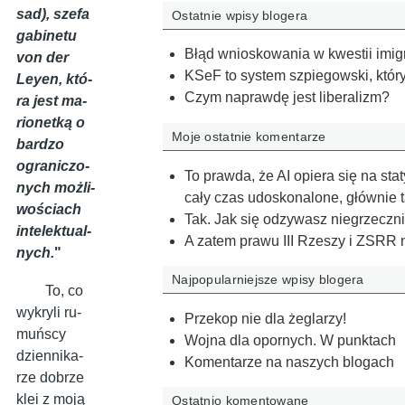
sad), sze­fa
Ostatnie wpisy blogera
ga­bi­ne­tu
Błąd wnioskowania w kwestii imi
von der
KSeF to system szpiegowski, który 
Ley­en, któ­
Czym naprawdę jest liberalizm?
ra je­st ma­
rio­net­ką o
Moje ostatnie komentarze
bar­dzo
ogra­ni­czo­
To prawda, że AI opiera się na st
ny­ch moż­li­
cały czas udoskonalone, głównie 
wo­ścia­ch
Tak. Jak się odzywasz niegrzeczni
in­te­lek­tu­al­
A zatem prawu III Rzeszy i ZSRR 
ny­ch.
"
Najpopularniejsze wpisy blogera
To, co
wy­kry­li ru­
Przekop nie dla żeglarzy!
muń­scy
Wojna dla opornych. W punktach
dzien­ni­ka­
Komentarze na naszych blogach
rze do­brze
klei z mo­ją
Ostatnio komentowane