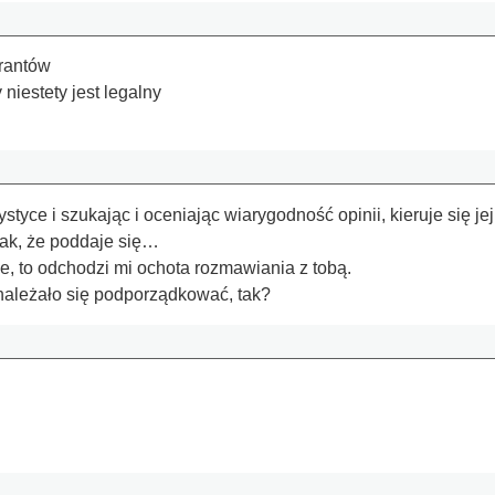
grantów
niestety jest legalny
atystyce i szukając i oceniając wiarygodność opinii, kieruje si
tak, że poddaje się…
e, to odchodzi mi ochota rozmawiania z tobą.
należało się podporządkować, tak?