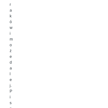
r
a
k
ó
w
i
m
o
ż
e
d
a
l
e
j.
P
i
s