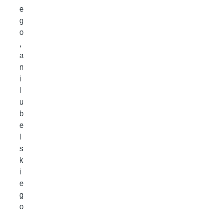
e
g
o
,
a
n
i
l
u
b
e
l
s
k
i
e
g
o