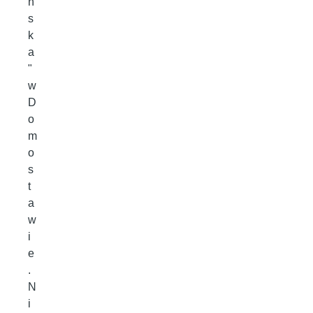
ń
s
k
a
"
w
D
o
m
o
s
t
a
w
i
e
.
N
i