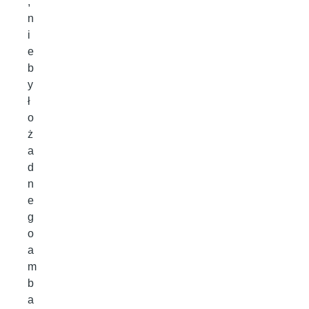
,
n
i
e
b
y
ł
o
ż
a
d
n
e
g
o
a
m
b
a