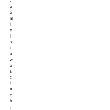
z
ę
o
m
i
e
j
s
c
o
w
o
ś
c
i
a
c
h
,