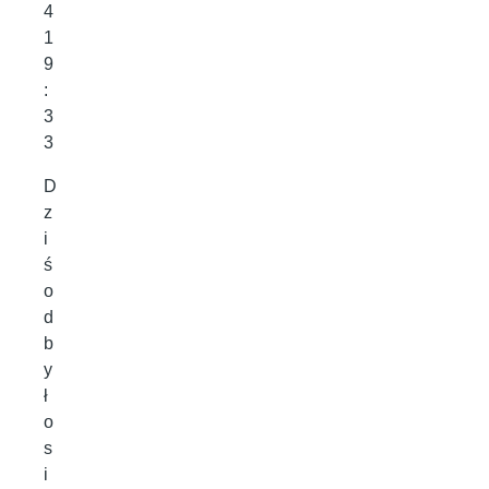
4
1
9
:
3
3
D
z
i
ś
o
d
b
y
ł
o
s
i