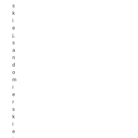
s
k
i
e
j,
s
a
n
d
o
m
i
e
r
s
k
i
e