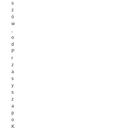
s
z
ó
w
,
o
d
P
r
z
a
s
y
s
z
a
p
o
K