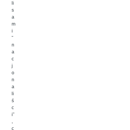
li
s
a
m
i
"
n
a
c
j
o
n
a
li
ś
c
i"
,
c