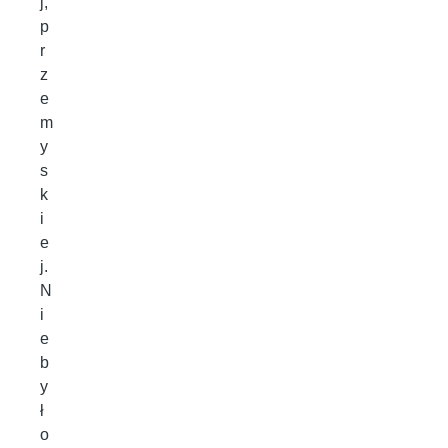
j,
p
r
z
e
m
y
s
k
i
e
j.
N
i
e
b
y
ł
o