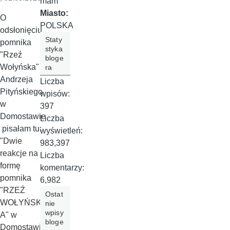
mam
Miasto:
O
POLSKA
odsłonięciu
Staty
pomnika
styka
"Rzeź
bloge
Wołyńska"
ra
Andrzeja
Liczba
Pityńskiego
wpisów:
w
397
Domostawie
Liczba
pisałam tu:
wyświetleń:
"
Dwie
983,397
reakcje na
Liczba
formę
komentarzy:
pomnika
6,982
"RZEŹ
Ostat
WOŁYŃSK
nie
wpisy
A" w
bloge
Domostawie