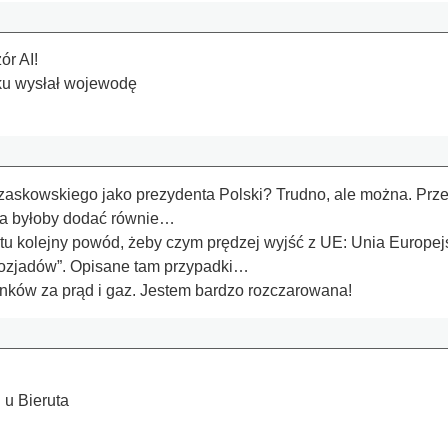
r AI!
oku wysłał wojewodę
zaskowskiego jako prezydenta Polski? Trudno, ale można. Pr
ba byłoby dodać równie…
 tu kolejny powód, żeby czym prędzej wyjść z UE: Unia Europej
mozjadów”. Opisane tam przypadki…
nków za prąd i gaz. Jestem bardzo rozczarowana!
 u Bieruta