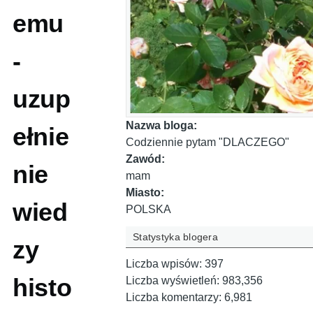
emu
-
uzup
Nazwa bloga:
ełnie
Codziennie pytam "DLACZEGO"
Zawód:
nie
mam
Miasto:
wied
POLSKA
Statystyka blogera
zy
Liczba wpisów:
397
histo
Liczba wyświetleń:
983,356
Liczba komentarzy:
6,981