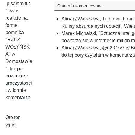
pisałam tu:
Ostatnio komentowane
"
Dwie
reakcje na
Alina@Warszawa
,
Tu o moich rac
formę
Kulisy absurdalnych dotacji. „Wi
pomnika
Marek Michalski
,
"Sztuczna inteli
"RZEŹ
powtarza się w internecie milion r
WOŁYŃSK
Alina@Warszawa
,
@u2 Czyżby Bra
A" w
do tej pory czytałam w komentarza
Domostawie
", tuż po
powrocie z
uroczystości
, w formie
komentarza.
Oto ten
wpis: