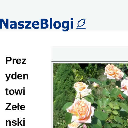
Przejdź do treści
Prez
yden
towi
Zełe
nski