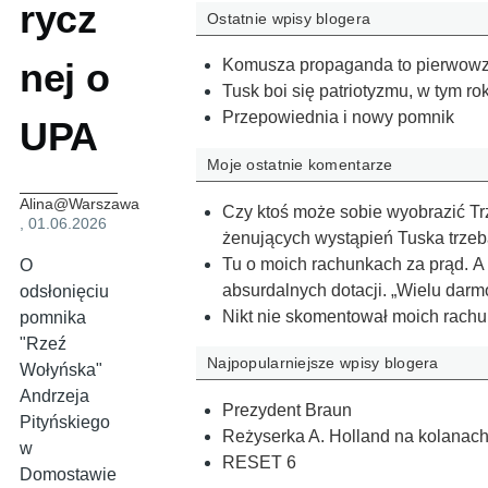
rycz
Ostatnie wpisy blogera
nej o
Komusza propaganda to pierwowzó
Tusk boi się patriotyzmu, w tym r
Przepowiednia i nowy pomnik
UPA
Moje ostatnie komentarze
Alina@Warszawa
Czy ktoś może sobie wyobrazić Tr
, 01.06.2026
żenujących wystąpień Tuska trze
Tu o moich rachunkach za prąd. A
O
absurdalnych dotacji. „Wielu dar
odsłonięciu
Nikt nie skomentował moich rachu
pomnika
"Rzeź
Najpopularniejsze wpisy blogera
Wołyńska"
Andrzeja
Prezydent Braun
Pityńskiego
Reżyserka A. Holland na kolanach
w
RESET 6
Domostawie