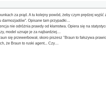
hunkach za prąd. A tu kolejny powód, żeby czym prędzej wyjść
elu darmozjadów”. Opisane tam przypadki…
gencja nie odróżnia prawdy od kłamstwa. Opiera się na statysty
azy, model uznaje je za najbardziej…
un się przewerbował, skoro piszesz "Braun to fałszywa prawica.
ch, że Braun to ruski agent... Czy…