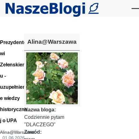
Przejdź do treści
Me
Alina@Warszawa
Prezydento
wi
Zełenskiem
u -
uzupełnieni
e wiedzy
historyczne
Nazwa bloga:
Codziennie pytam
j o UPA
"DLACZEGO"
Zawód:
Alina@Warszawa
, 01.06.2026