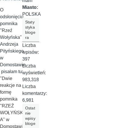
mam
Miasto:
O
POLSKA
odsłonięciu
Staty
pomnika
styka
"Rzeź
bloge
Wołyńska"
ra
Andrzeja
Liczba
Pityńskiego
wpisów:
w
397
Domostawie
Liczba
pisałam tu:
wyświetleń:
"
Dwie
983,318
reakcje na
Liczba
formę
komentarzy:
pomnika
6,981
"RZEŹ
Ostat
WOŁYŃSK
nie
wpisy
A" w
bloge
Domostawie