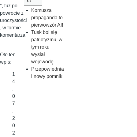
ra
", tuż po
Komusza
powrocie z
propaganda to
uroczystości
pierwowzór AI!
, w formie
Tusk boi się
komentarza.
patriotyzmu, w
tym roku
wysłał
Oto ten
wojewodę
wpis:
Przepowiednia
1
i nowy pomnik
4
.
0
7
.
2
0
2