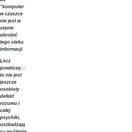
"komputer
w czaszce
nie jest w
stanie
obrobić
tego steku
informacji.
Lecz
powtórzę: -
to nie jest
jeszcze
osobisty
defekt
rozumu i
całej
psychiki,
uszkadzają
cy myślenie