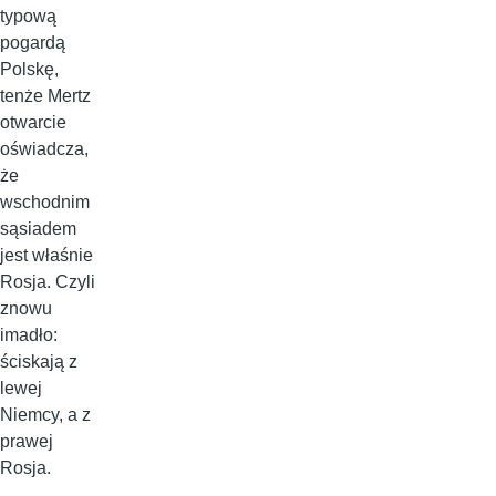
typową
pogardą
Polskę,
tenże Mertz
otwarcie
oświadcza,
że
wschodnim
sąsiadem
jest właśnie
Rosja. Czyli
znowu
imadło:
ściskają z
lewej
Niemcy, a z
prawej
Rosja.