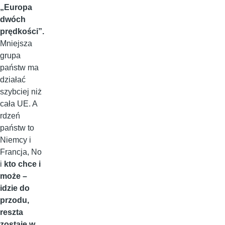
„Europa
dwóch
prędkości”.
Mniejsza
grupa
państw ma
działać
szybciej niż
cała UE. A
rdzeń
państw to
Niemcy i
Francja, No
i
kto chce i
może –
idzie do
przodu,
reszta
zostaje w