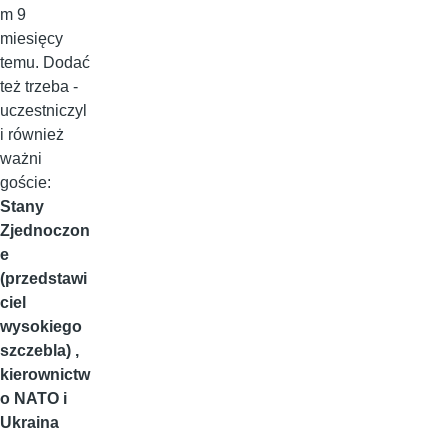
m 9
miesięcy
temu. Dodać
też trzeba -
uczestniczyl
i również
ważni
goście:
Stany
Zjednoczon
e
(przedstawi
ciel
wysokiego
szczebla) ,
kierownictw
o NATO i
Ukraina