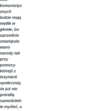
komunistyc
znych
ludzie mają
mętlik w
głowie, bo
uprzednio
zmanipulo
wano
narody tak
przy
pomocy
którejś z
inżynierii
społecznej,
że już nie
potrafią
samodzieln
ie myśleć, a