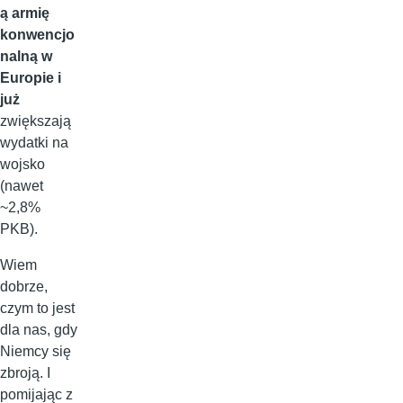
ą armię
konwencjo
nalną w
Europie i
już
zwiększają
wydatki na
wojsko
(nawet
~2,8%
PKB).
Wiem
dobrze,
czym to jest
dla nas, gdy
Niemcy się
zbroją. I
pomijając z