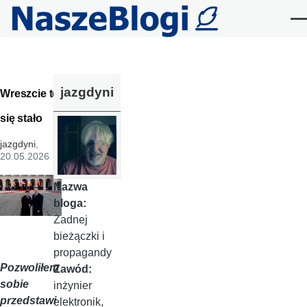
Przejdź do treści
Me
jazgdyni
Wreszcie to
się stało
jazgdyni
,
20.05.2026
Nazwa
bloga:
Żadnej
bieżączki i
propagandy
Pozwoliłem
Zawód:
sobie
inżynier
przedstawi
elektronik,