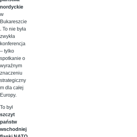
nordyckie
w
Bukareszcie
. To nie była
zwykła
konferencja
– tylko
spotkanie o
wyraźnym
znaczeniu
strategiczny
m dla całej
Europy.
To był
szczyt
państw
wschodniej
flanki NATO