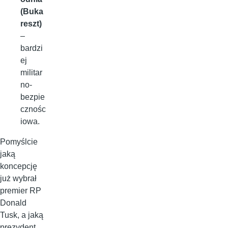
(Buka
reszt)
–
bardzi
ej
militar
no-
bezpie
cznośc
iowa.
Pomyślcie
jaką
koncepcję
już wybrał
premier RP
Donald
Tusk, a jaką
prezydent