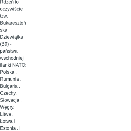
Rdzeń to
oczywiście
tzw.
Bukareszteń
ska
Dziewiątka
(B9) -
państwa
wschodniej
flanki NATO:
Polska ,
Rumunia ,
Bułgaria ,
Czechy,
Słowacja ,
Węgry,
Litwa ,
Łotwa i
Estonia . I