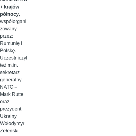
+ krajów
północy
,
współorgani
zowany
przez:
Rumunię i
Polskę.
Uczestniczył
też m.in.
sekretarz
generalny
NATO –
Mark Rutte
oraz
prezydent
Ukrainy
Wołodymyr
Zełenski.