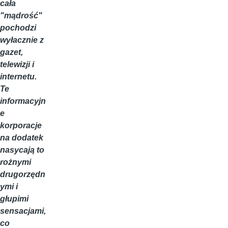
cała
"mądrość"
pochodzi
wyłacznie z
gazet,
telewizji i
internetu.
Te
informacyjn
e
korporacje
na dodatek
nasycają to
rożnymi
drugorzędn
ymi i
głupimi
sensacjami,
co