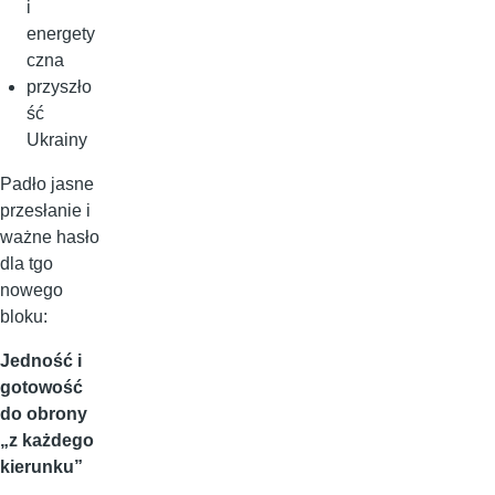
i
energety
czna
przyszło
ść
Ukrainy
Padło jasne
przesłanie i
ważne hasło
dla tgo
nowego
bloku:
Jedność i
gotowość
do obrony
„z każdego
kierunku”