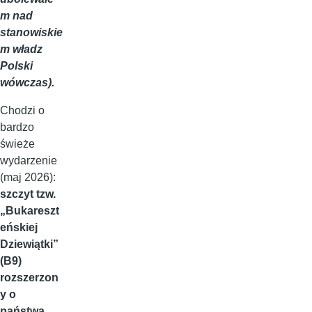
m nad
stanowiskie
m władz
Polski
wówczas).
Chodzi o
bardzo
świeże
wydarzenie
(maj 2026):
szczyt tzw.
„Bukareszt
eńskiej
Dziewiątki”
(B9)
rozszerzon
y o
państwa