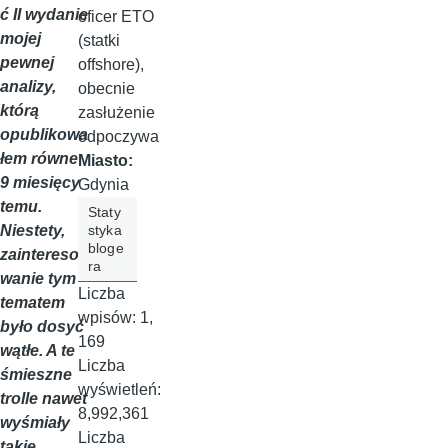
ć II wydanie
oficer ETO
mojej
(statki
pewnej
offshore),
analizy,
obecnie
którą
zasłużenie
opublikowa
odpoczywa
łem równe
Miasto:
9 miesięcy
Gdynia
temu.
Staty
styka
Niestety,
bloge
zaintereso
ra
wanie tym
Liczba
tematem
wpisów:
1,
było dosyć
169
wątłe. A te
Liczba
śmieszne
wyświetleń:
trolle nawet
8,992,361
wyśmiały
Liczba
takie