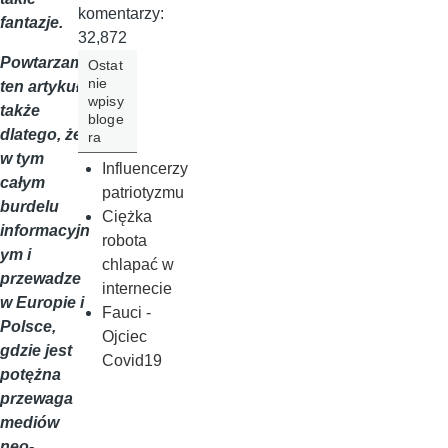
komentarzy:
fantazje.
32,872
Powtarzam
Ostat
nie
ten artykuł
wpisy
także
bloge
dlatego, że
ra
w tym
Influencerzy
całym
patriotyzmu
burdelu
Ciężka
informacyjn
robota
ym i
chlapać w
przewadze
internecie
w Europie i
Fauci -
Polsce,
Ojciec
gdzie jest
Covid19
potężna
przewaga
mediów
neo-