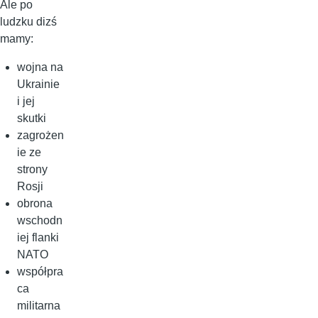
Ale po
ludzku dizś
mamy:
wojna na
Ukrainie
i jej
skutki
zagrożen
ie ze
strony
Rosji
obrona
wschodn
iej flanki
NATO
współpra
ca
militarna