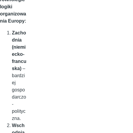
logiki
organizowa
nia Europy:
Zacho
dnia
(niemi
ecko-
francu
ska)
–
bardzi
ej
gospo
darczo
-
polityc
zna.
Wsch
odnia