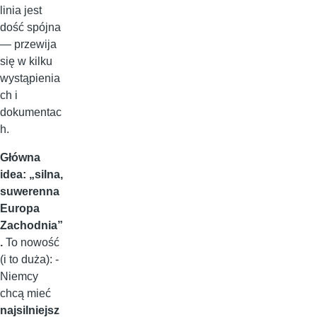
linia jest
dość spójna
— przewija
się w kilku
wystąpienia
ch i
dokumentac
h.
Główna
idea: „silna,
suwerenna
Europa
Zachodnia”
.
To nowość
(i to duża): -
Niemcy
chcą mieć
najsilniejsz