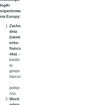
logiki
organizowa
nia Europy:
Zacho
dnia
(niemi
ecko-
francu
ska)
–
bardzi
ej
gospo
darczo
-
polityc
zna.
Wsch
odnia