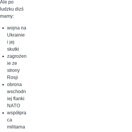
Ale po
ludzku dizś
mamy:
wojna na
Ukrainie
i jej
skutki
zagrożen
ie ze
strony
Rosji
obrona
wschodn
iej flanki
NATO
współpra
ca
militarna