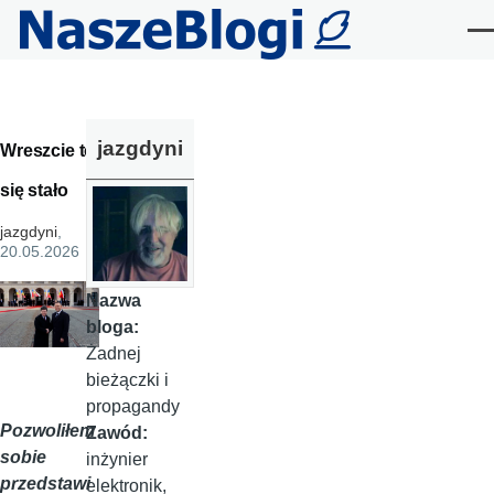
Przejdź do treści
Me
jazgdyni
Wreszcie to
się stało
jazgdyni
,
20.05.2026
Nazwa
bloga:
Żadnej
bieżączki i
propagandy
Pozwoliłem
Zawód:
sobie
inżynier
przedstawi
elektronik,