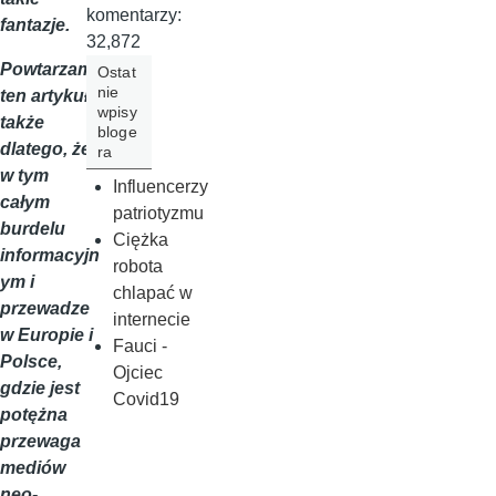
komentarzy:
fantazje.
32,872
Powtarzam
Ostat
nie
ten artykuł
wpisy
także
bloge
dlatego, że
ra
w tym
Influencerzy
całym
patriotyzmu
burdelu
Ciężka
informacyjn
robota
ym i
chlapać w
przewadze
internecie
w Europie i
Fauci -
Polsce,
Ojciec
gdzie jest
Covid19
potężna
przewaga
mediów
neo-