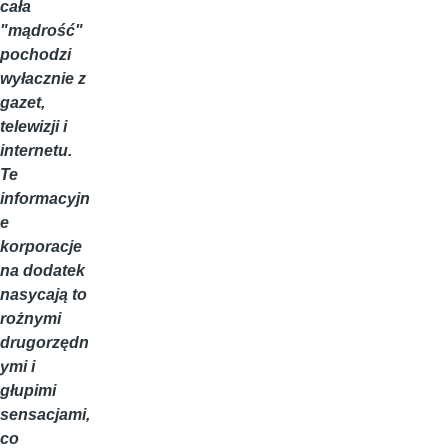
cała
"mądrość"
pochodzi
wyłacznie z
gazet,
telewizji i
internetu.
Te
informacyjn
e
korporacje
na dodatek
nasycają to
rożnymi
drugorzędn
ymi i
głupimi
sensacjami,
co