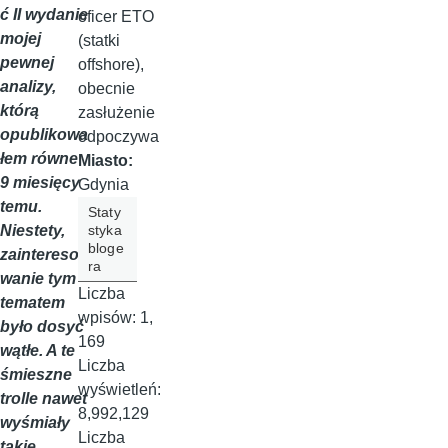
ć II wydanie
oficer ETO
mojej
(statki
pewnej
offshore),
analizy,
obecnie
którą
zasłużenie
opublikowa
odpoczywa
łem równe
Miasto:
9 miesięcy
Gdynia
temu.
Staty
styka
Niestety,
bloge
zaintereso
ra
wanie tym
Liczba
tematem
wpisów:
1,
było dosyć
169
wątłe. A te
Liczba
śmieszne
wyświetleń:
trolle nawet
8,992,129
wyśmiały
Liczba
takie