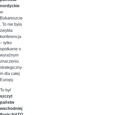
nordyckie
w
Bukareszcie
. To nie była
zwykła
konferencja
– tylko
spotkanie o
wyraźnym
znaczeniu
strategiczny
m dla całej
Europy.
To był
szczyt
państw
wschodniej
flanki NATO