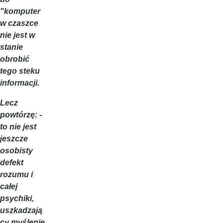
"komputer
w czaszce
nie jest w
stanie
obrobić
tego steku
informacji.
Lecz
powtórzę: -
to nie jest
jeszcze
osobisty
defekt
rozumu i
całej
psychiki,
uszkadzają
cy myślenie