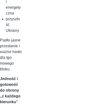
i
energety
czna
przyszło
ść
Ukrainy
Padło jasne
przesłanie i
ważne hasło
dla tgo
nowego
bloku:
Jedność i
gotowość
do obrony
„z każdego
kierunku”