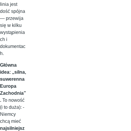
linia jest
dość spójna
— przewija
się w kilku
wystąpienia
ch i
dokumentac
h.
Główna
idea: „silna,
suwerenna
Europa
Zachodnia”
.
To nowość
(i to duża): -
Niemcy
chcą mieć
najsilniejsz