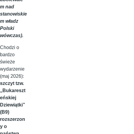
m nad
stanowiskie
m władz
Polski
wówczas).
Chodzi o
bardzo
świeże
wydarzenie
(maj 2026):
szczyt tzw.
„Bukareszt
eńskiej
Dziewiątki”
(B9)
rozszerzon
y o
państwa