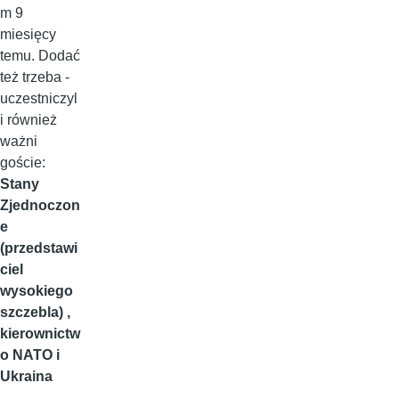
m 9
miesięcy
temu. Dodać
też trzeba -
uczestniczyl
i również
ważni
goście:
Stany
Zjednoczon
e
(przedstawi
ciel
wysokiego
szczebla) ,
kierownictw
o NATO i
Ukraina