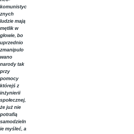
komunistyc
znych
ludzie mają
mętlik w
głowie, bo
uprzednio
zmanipulo
wano
narody tak
przy
pomocy
którejś z
inżynierii
społecznej,
że już nie
potrafią
samodzieln
ie myśleć, a