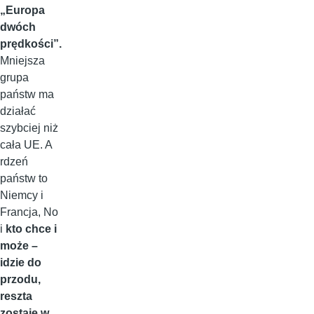
„Europa
dwóch
prędkości”.
Mniejsza
grupa
państw ma
działać
szybciej niż
cała UE. A
rdzeń
państw to
Niemcy i
Francja, No
i
kto chce i
może –
idzie do
przodu,
reszta
zostaje w