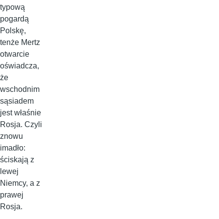
typową
pogardą
Polskę,
tenże Mertz
otwarcie
oświadcza,
że
wschodnim
sąsiadem
jest właśnie
Rosja. Czyli
znowu
imadło:
ściskają z
lewej
Niemcy, a z
prawej
Rosja.