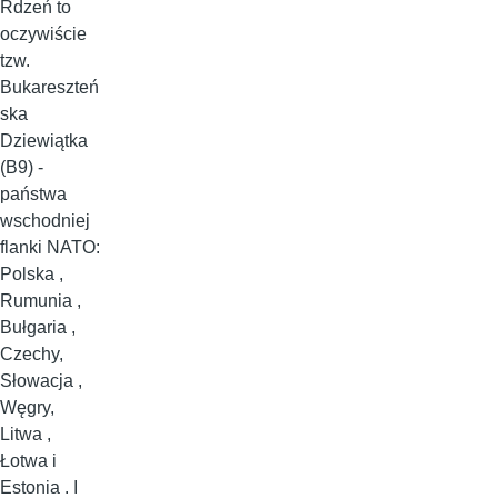
Rdzeń to
oczywiście
tzw.
Bukareszteń
ska
Dziewiątka
(B9) -
państwa
wschodniej
flanki NATO:
Polska ,
Rumunia ,
Bułgaria ,
Czechy,
Słowacja ,
Węgry,
Litwa ,
Łotwa i
Estonia . I