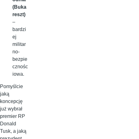
(Buka
reszt)
–
bardzi
ej
militar
no-
bezpie
cznośc
iowa.
Pomyślcie
jaką
koncepcję
już wybrał
premier RP
Donald
Tusk, a jaką
prezydent