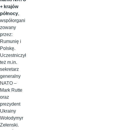
+ krajów
północy
,
współorgani
zowany
przez:
Rumunię i
Polskę.
Uczestniczył
też m.in.
sekretarz
generalny
NATO –
Mark Rutte
oraz
prezydent
Ukrainy
Wołodymyr
Zełenski.