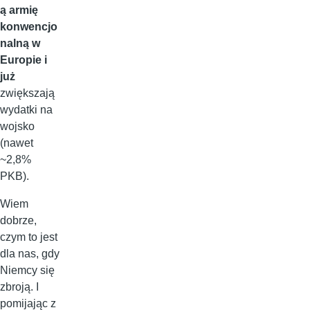
ą armię
konwencjo
nalną w
Europie i
już
zwiększają
wydatki na
wojsko
(nawet
~2,8%
PKB).
Wiem
dobrze,
czym to jest
dla nas, gdy
Niemcy się
zbroją. I
pomijając z