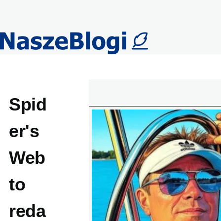
Przejdź do treści
Spid
er's
Web
to
reda