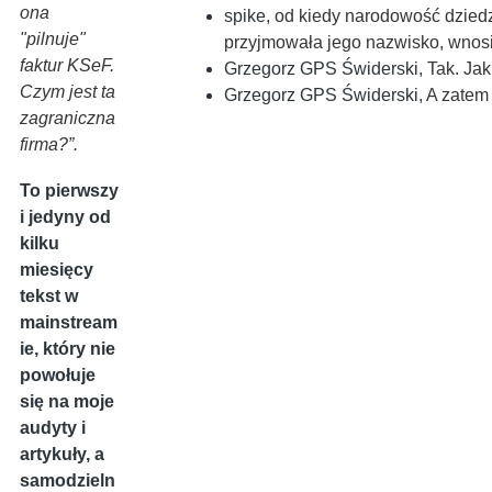
ona
spike
,
od kiedy narodowość dziedz
"pilnuje"
przyjmowała jego nazwisko, wnosi
faktur KSeF.
Grzegorz GPS Świderski
,
Tak. Jak
Czym jest ta
Grzegorz GPS Świderski
,
A zatem
zagraniczna
firma?”.
To pierwszy
i jedyny od
kilku
miesięcy
tekst w
mainstream
ie, który nie
powołuje
się na moje
audyty i
artykuły, a
samodzieln