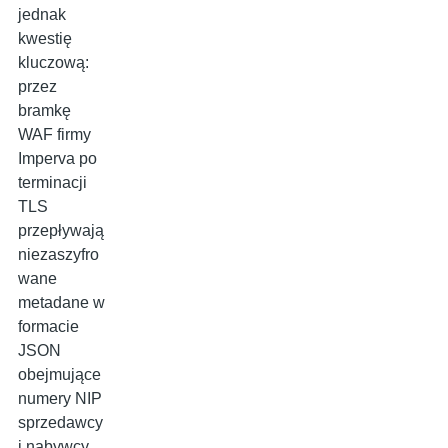
jednak
kwestię
kluczową:
przez
bramkę
WAF firmy
Imperva po
terminacji
TLS
przepływają
niezaszyfro
wane
metadane w
formacie
JSON
obejmujące
numery NIP
sprzedawcy
i nabywcy,