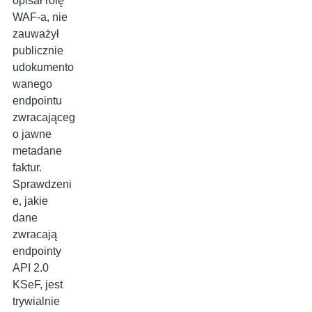
opisał rolę
WAF-a, nie
zauważył
publicznie
udokumento
wanego
endpointu
zwracająceg
o jawne
metadane
faktur.
Sprawdzeni
e, jakie
dane
zwracają
endpointy
API 2.0
KSeF, jest
trywialnie