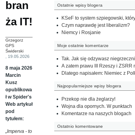
bran
Ostatnie wpisy blogera
ża IT!
KSeF to system szpiegowski, który 
Czym naprawdę jest liberalizm?
Niemcy i Rosjanie
Grzegorz
Moje ostatnie komentarze
GPS
Świderski
, 19.05.2026
Tak. Jak się odzywasz niegrzeczni
A zatem prawu III Rzeszy i ZSRR 
8 maja 2026
Dlatego napisałem: Niemiec z Pol
Marcin
Kusz
Najpopularniejsze wpisy blogera
opublikowa
ł w Spider's
Przekop nie dla żeglarzy!
Web artykuł
Wojna dla opornych. W punktach
pod
Komentarze na naszych blogach
tytułem:
Ostatnio komentowane
„Imperva - to