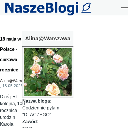
Przejdź do treści
Me
Alina@Warszawa
18 maja w
Polsce -
ciekawe
rocznice
Alina@Warszawa
, 18.05.2026
Dziś jest
Nazwa bloga:
kolejna, 106
Codziennie pytam
rocznica
"DLACZEGO"
urodzin
Zawód:
Karola