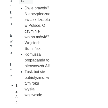
ra
a
r
Dwie prawdy?
z
Niebezpieczne
e
związki Izraela
n
w Polsce. O
i
czym nie
a
wolno mówić?
w
Wojciech
P
Sumliński
o
Komusza
l
propaganda to
s
pierwowzór AI!
c
Tusk boi się
e
patriotyzmu, w
tym roku
1
wysłał
2
wojewodę
8
2