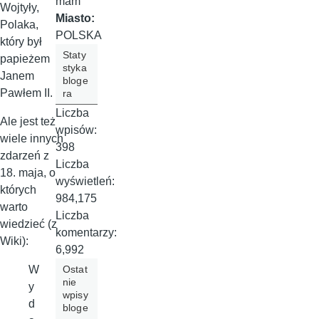
mam
Wojtyły,
Miasto:
Polaka,
POLSKA
który był
Staty
papieżem
styka
Janem
bloge
Pawłem II.
ra
Liczba
Ale jest też
wpisów:
wiele innych
398
zdarzeń z
Liczba
18. maja, o
wyświetleń:
których
984,175
warto
Liczba
wiedzieć (z
komentarzy:
Wiki):
6,992
Ostat
W
nie
y
wpisy
d
bloge