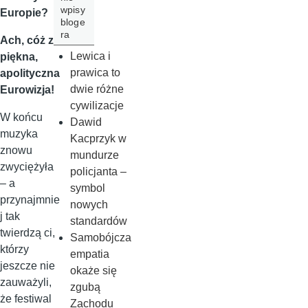
wpisy
Europie?
bloge
ra
Ach, cóż za
Lewica i
piękna,
prawica to
apolityczna
dwie różne
Eurowizja!
cywilizacje
W końcu
Dawid
muzyka
Kacprzyk w
znowu
mundurze
zwyciężyła
policjanta –
– a
symbol
przynajmnie
nowych
j tak
standardów
twierdzą ci,
Samobójcza
którzy
empatia
jeszcze nie
okaże się
zauważyli,
zgubą
że festiwal
Zachodu