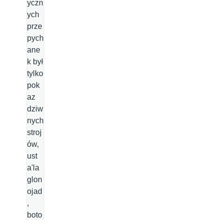
yczn
ych
prze
pych
ane
k był
tylko
pok
az
dziw
nych
stroj
ów,
ust
a'la
glon
ojad
,
boto