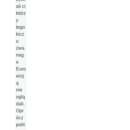
ali ci
którz
y
tego
kicz
u
zwa
neg
o
Euro
wizj
ą
nie
oglą
dali.
Opr
ócz
polit