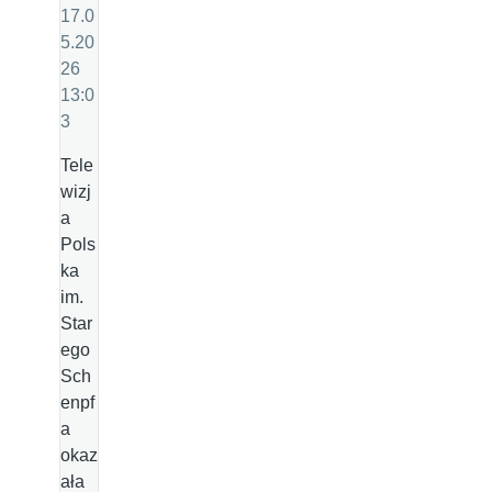
17.0
5.20
26
13:0
3
Tele
wizj
a
Pols
ka
im.
Star
ego
Sch
enpf
a
okaz
ała