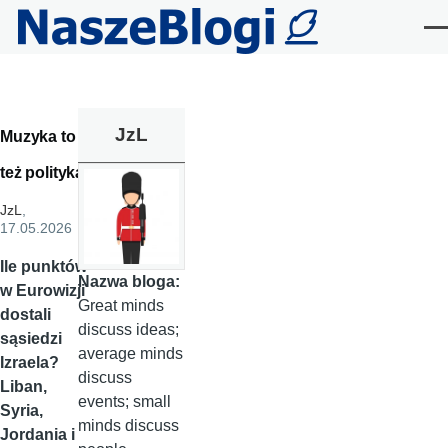
Przejdź do treści
Me
JzL
Muzyka to
też polityka
JzL
,
17.05.2026
Ile punktów
Nazwa bloga:
w Eurowizji
Great minds
dostali
discuss ideas;
sąsiedzi
average minds
Izraela?
discuss
Liban,
events; small
Syria,
minds discuss
Jordania i