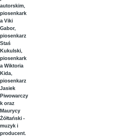
autorskim,
piosenkark
a Viki
Gabor,
piosenkarz
Staś
Kukulski,
piosenkark
a Wiktoria
Kida,
piosenkarz
Jasiek
Piwowarczy
k oraz
Maurycy
Żółtański -
muzyk i
producent.