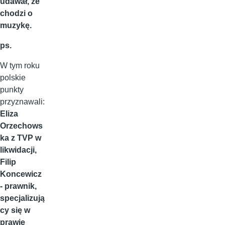
udawał, że
chodzi o
muzykę.
ps.
W tym roku
polskie
punkty
przyznawali:
Eliza
Orzechows
ka z TVP w
likwidacji,
Filip
Koncewicz
- prawnik,
specjalizują
cy się w
prawie