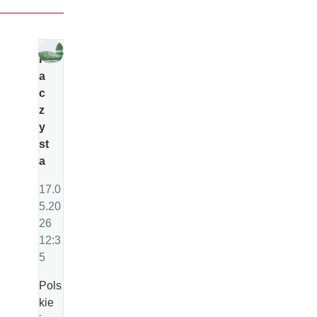
K
a
c
z
y
st
a
17.0
5.20
26
12:3
5
Pols
kie