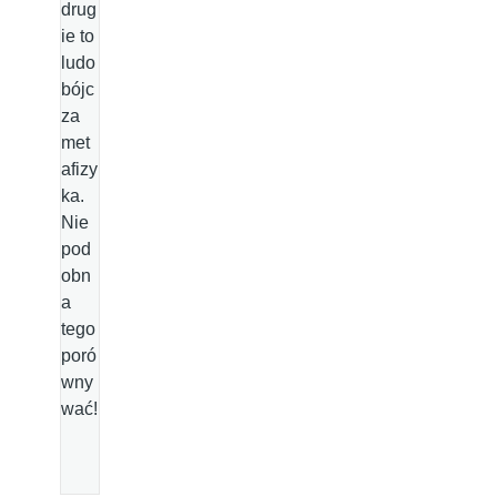
drug
ie to
ludo
bójc
za
met
afizy
ka.
Nie
pod
obn
a
tego
poró
wny
wać!