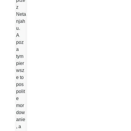
prze
z
Neta
njah
u.
A
poz
a
tym
pier
wsz
e to
pos
polit
e
mor
dow
anie
, a