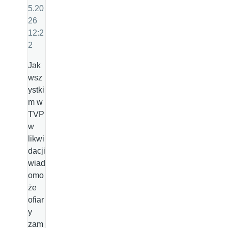
5.20
26
12:2
2
Jak
wsz
ystki
m w
TVP
w
likwi
dacji
wiad
omo
że
ofiar
y
zam