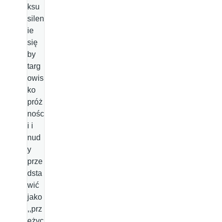
ksu
silen
ie
się
by
targ
owis
ko
próż
nośc
i i
nud
y
prze
dsta
wić
jako
,,prz
eżyc