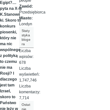
people
Egipt?....
Zawód:
pyta na X-ie
Przedsiębiorca
K.Stanows
Miasto:
ki. Skoro to
Londyn
konkurs
Staty
piosenki,
styka
który nie
bloge
ma nic
ra
wspólnego
Liczba
z polityką
wpisów:
to czemu
678
nie ma
Liczba
Rosji? I
wyświetleń:
dlaczego
1,747,746
jest tam
Liczba
Izrael,
komentarzy:
skoro to
7,714
Państwo
Ostat
nie leży w
nie