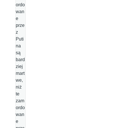
ordo
wan
e
prze
z
Puti
na
są
bard
ziej
mart
we,
niż
te
zam
ordo
wan
e