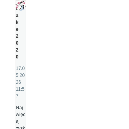
s
a
k
e
2
0
2
0
17.0
5.20
26
11:5
7
Naj
więc
ej
zysk