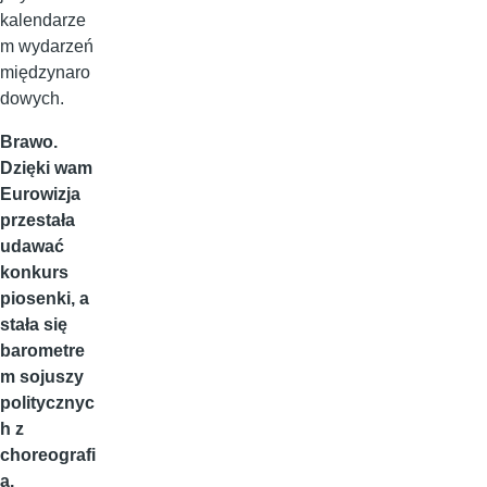
kalendarze
m wydarzeń
międzynaro
dowych.
Brawo.
Dzięki wam
Eurowizja
przestała
udawać
konkurs
piosenki, a
stała się
barometre
m sojuszy
politycznyc
h z
choreografi
ą.