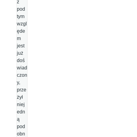
z
pod
tym
wzgl
ęde
m
jest
już
doś
wiad
czon
y,
prze
żył
niej
edn
ą
pod
obn