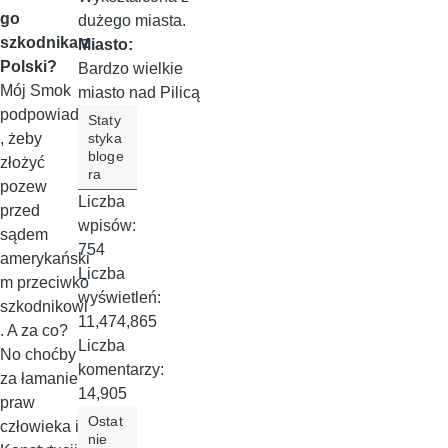
go
dużego miasta.
szkodnika z
Miasto:
Polski?
Bardzo wielkie
Mój Smok
miasto nad Pilicą
podpowiada
Staty
styka
, żeby
bloge
złożyć
ra
pozew
Liczba
przed
wpisów:
sądem
754
amerykański
Liczba
m przeciwko
wyświetleń:
szkodnikowi
11,474,865
. A za co?
Liczba
No choćby
komentarzy:
za łamanie
14,905
praw
Ostat
człowieka i
nie