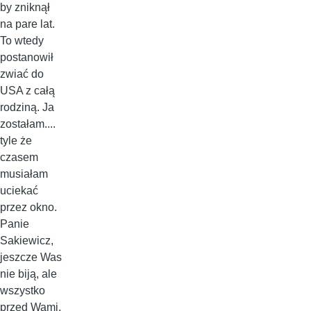
by zniknął
na pare lat.
To wtedy
postanowił
zwiać do
USA z całą
rodziną. Ja
zostałam....
tyle że
czasem
musiałam
uciekać
przez okno.
Panie
Sakiewicz,
jeszcze Was
nie biją, ale
wszystko
przed Wami.