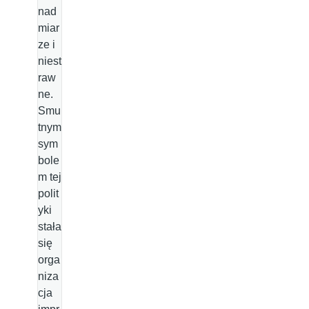
nad
miar
ze i
niest
raw
ne.
Smu
tnym
sym
bole
m tej
polit
yki
stała
się
orga
niza
cja