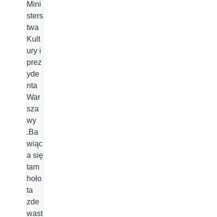
Mini
sters
twa
Kult
ury i
prez
yde
nta
War
sza
wy
.Ba
wiąc
a się
tam
hoło
ta
zde
wast