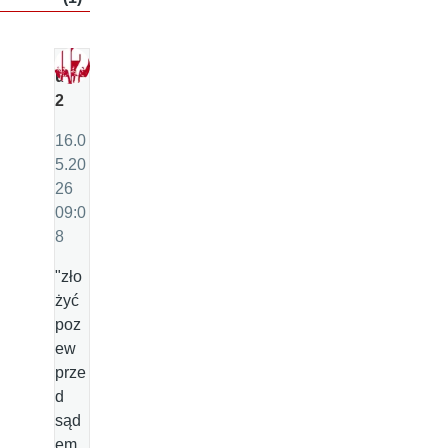
u
2
16.0
5.20
26
09:0
8
"zło
żyć
poz
ew
prze
d
sąd
em