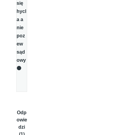
się
hycl
a a
nie
poz
ew
sąd
owy
⚫️
Odp
owie
dzi
(1)