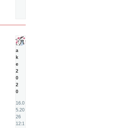
s
a
k
e
2
0
2
0
16.0
5.20
26
12:1