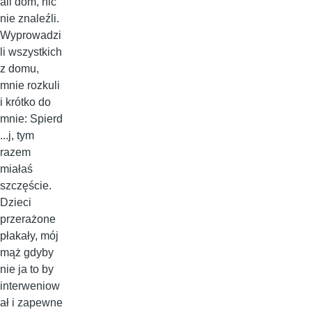
ali dom, nic
nie znaleźli.
Wyprowadzi
li wszystkich
z domu,
mnie rozkuli
i krótko do
mnie: Spierd
...j, tym
razem
miałaś
szczęście.
Dzieci
przerażone
płakały, mój
mąż gdyby
nie ja to by
interweniow
ał i zapewne