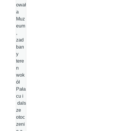
ował
a
Muz
eum
,
zad
ban
y
tere
n
wok
ół
Pała
cu i
dals
ze
otoc
zeni