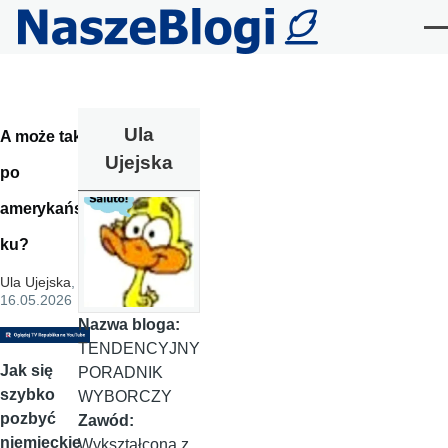
Przejdź do treści
Me
Ula
A może tak
Ujejska
po
amerykańs
ku?
Ula Ujejska
,
16.05.2026
Nazwa bloga:
TENDENCYJNY
Jak się
PORADNIK
szybko
WYBORCZY
pozbyć
Zawód:
niemieckie
Wykształcona z