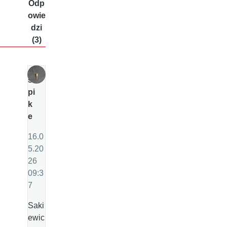
Odp
owie
dzi
(3)
s
pi
k
e
16.0
5.20
26
09:3
7
Saki
ewic