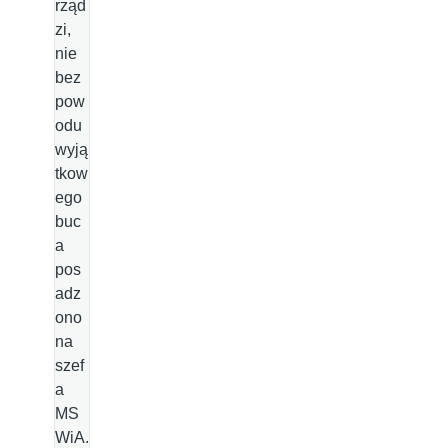
rząd
zi,
nie
bez
pow
odu
wyją
tkow
ego
buc
a
pos
adz
ono
na
szef
a
MS
WiA.