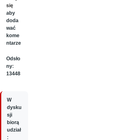
się
aby
doda
wać
kome
ntarze
Odsło
ny:
13448
W
dysku
sji
biorą
udział
: