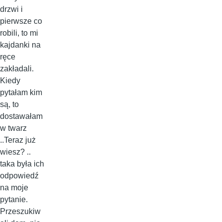
drzwi i
pierwsze co
robili, to mi
kajdanki na
ręce
zakładali.
Kiedy
pytałam kim
są, to
dostawałam
w twarz
..Teraz już
wiesz? ..
taka była ich
odpowiedź
na moje
pytanie.
Przeszukiw