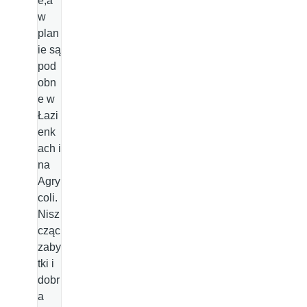
e,a
w
plan
ie są
pod
obn
e w
Łazi
enk
ach i
na
Agry
coli.
Nisz
cząc
zaby
tki i
dobr
a