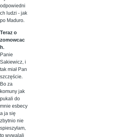
odpowiedni
ch ludzi - jak
po Maduro.
Teraz o
zomowcac
h.
Panie
Sakiewicz, i
tak miał Pan
szczęście.
Bo za
komuny jak
pukali do
mnie esbecy
a ja się
zbytnio nie
spieszyłam,
to wywalali