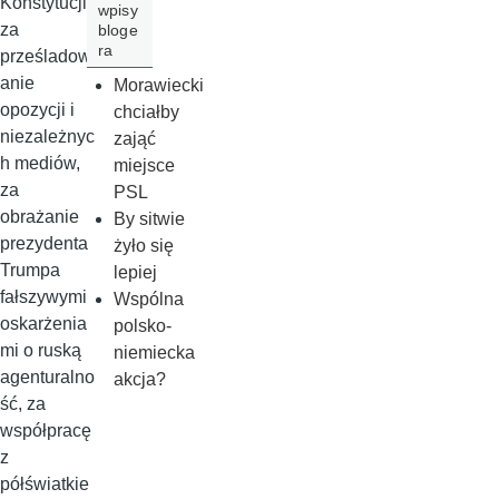
Konstytucji,
wpisy
za
bloge
ra
prześladow
anie
Morawiecki
opozycji i
chciałby
niezależnyc
zająć
h mediów,
miejsce
za
PSL
obrażanie
By sitwie
prezydenta
żyło się
Trumpa
lepiej
fałszywymi
Wspólna
oskarżenia
polsko-
mi o ruską
niemiecka
agenturalno
akcja?
ść, za
współpracę
z
półświatkie