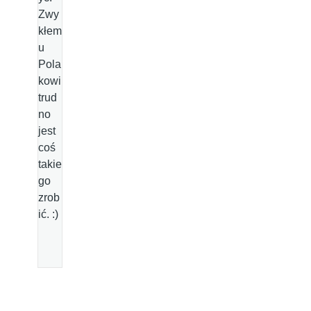
Zwy
kłem
u
Pola
kowi
trud
no
jest
coś
takie
go
zrob
ić. :)