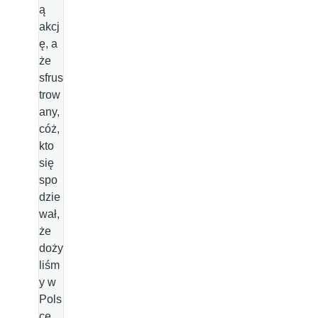
ą
akcj
ę, a
że
sfrus
trow
any,
cóż,
kto
się
spo
dzie
wał,
że
doży
liśm
y w
Pols
ce