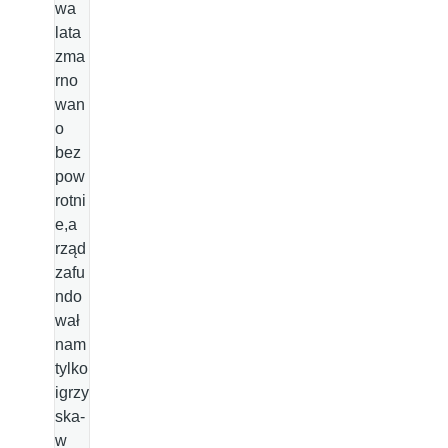
wa
lata
zma
rno
wan
o
bez
pow
rotni
e,a
rząd
zafu
ndo
wał
nam
tylko
igrzy
ska-
w