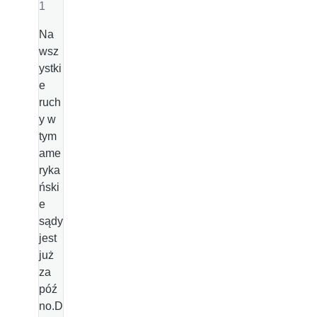
1
Na
wsz
ystki
e
ruch
y w
tym
ame
ryka
ński
e
sądy
jest
już
za
póź
no.D