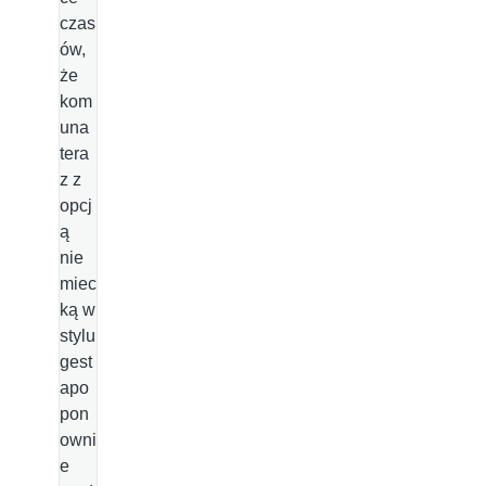
czas
ów,
że
kom
una
tera
z z
opcj
ą
nie
miec
ką w
stylu
gest
apo
pon
owni
e