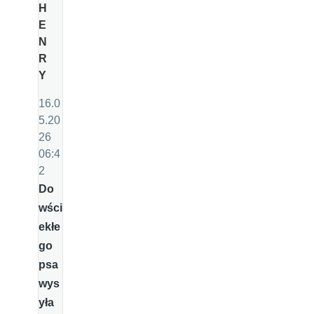
H
E
N
R
Y
16.0
5.20
26
06:4
2
Do
wści
ekłe
go
psa
wys
yła