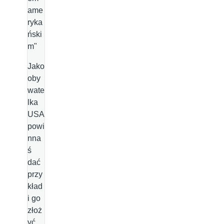
ame
ryka
ński
m"
Jako
oby
wate
lka
USA
powi
nna
ś
dać
przy
kład
i go
złoż
yć.