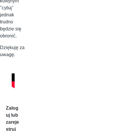
kolejnym
"cybą"
jednak
trudno
będzie się
obronić.
Dziękuję za
uwagę.
Zalog
uj
lub
zareje
struj