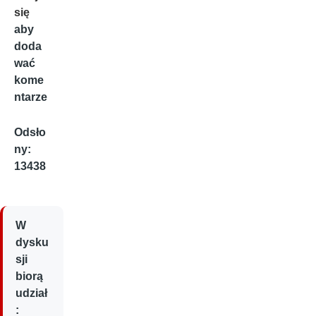
się
aby
doda
wać
kome
ntarze
Odsło
ny:
13438
W
dysku
sji
biorą
udział
: