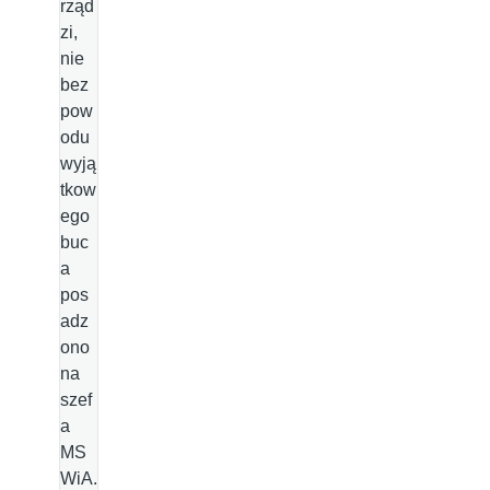
rząd
zi,
nie
bez
pow
odu
wyją
tkow
ego
buc
a
pos
adz
ono
na
szef
a
MS
WiA.