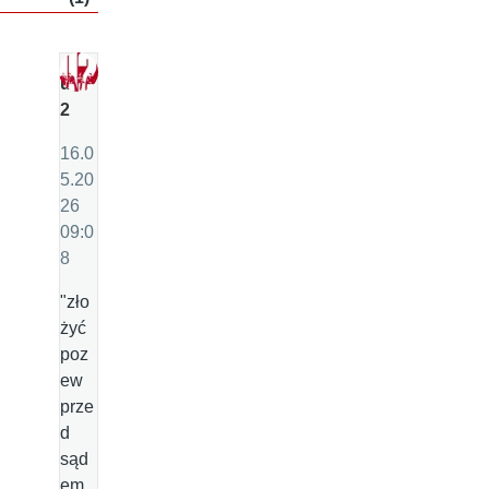
u
2
16.0
5.20
26
09:0
8
"zło
żyć
poz
ew
prze
d
sąd
em