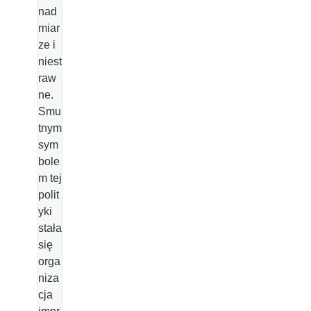
nad
miar
ze i
niest
raw
ne.
Smu
tnym
sym
bole
m tej
polit
yki
stała
się
orga
niza
cja