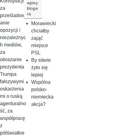
Konstytucji,
wpisy
za
bloge
ra
prześladow
anie
Morawiecki
opozycji i
chciałby
niezależnyc
zająć
h mediów,
miejsce
za
PSL
obrażanie
By sitwie
prezydenta
żyło się
Trumpa
lepiej
fałszywymi
Wspólna
oskarżenia
polsko-
mi o ruską
niemiecka
agenturalno
akcja?
ść, za
współpracę
z
półświatkie