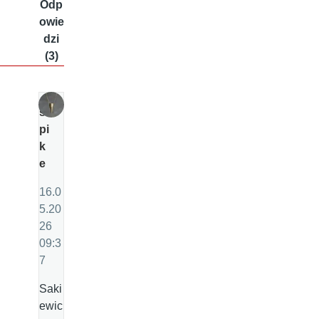
Odp
owie
dzi
(3)
s
pi
k
e
16.0
5.20
26
09:3
7
Saki
ewic