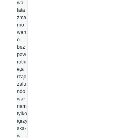
wa
lata
zma
rno
wan
o
bez
pow
rotni
e,a
rząd
zafu
ndo
wał
nam
tylko
igrzy
ska-
w