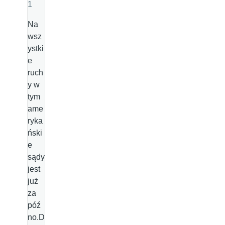
1
Na
wsz
ystki
e
ruch
y w
tym
ame
ryka
ński
e
sądy
jest
już
za
póź
no.D