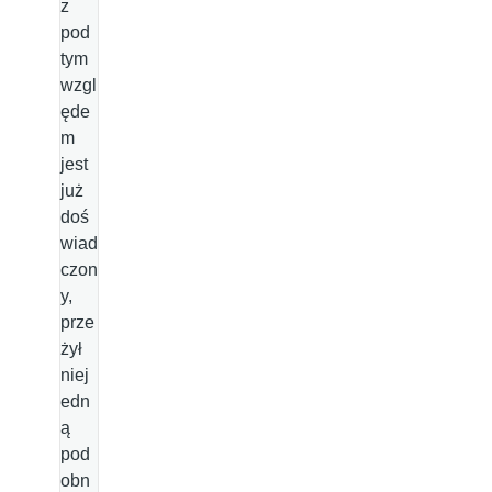
z
pod
tym
wzgl
ęde
m
jest
już
doś
wiad
czon
y,
prze
żył
niej
edn
ą
pod
obn