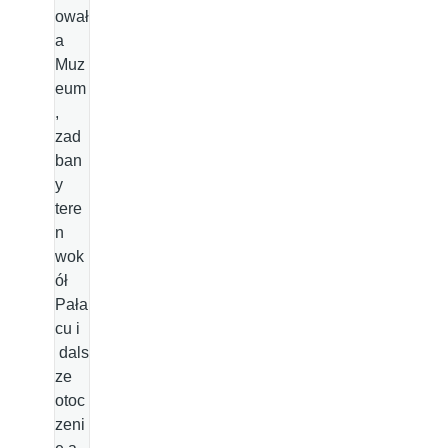
ował
a
Muz
eum
,
zad
ban
y
tere
n
wok
ół
Pała
cu i
dals
ze
otoc
zeni