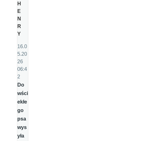
H
E
N
R
Y
16.0
5.20
26
06:4
2
Do
wści
ekłe
go
psa
wys
yła