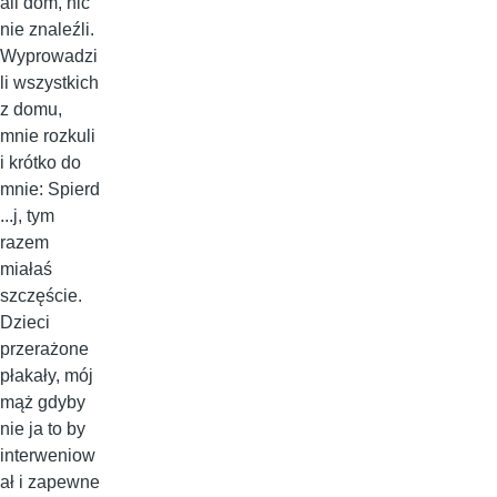
ali dom, nic
nie znaleźli.
Wyprowadzi
li wszystkich
z domu,
mnie rozkuli
i krótko do
mnie: Spierd
...j, tym
razem
miałaś
szczęście.
Dzieci
przerażone
płakały, mój
mąż gdyby
nie ja to by
interweniow
ał i zapewne