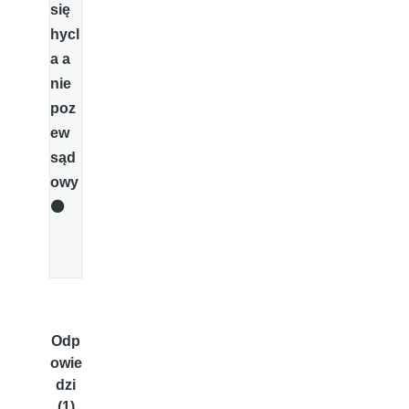
się
hycl
a a
nie
poz
ew
sąd
owy
⚫️
Odp
owie
dzi
(1)