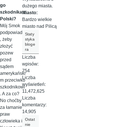
go
dużego miasta.
szkodnika z
Miasto:
Polski?
Bardzo wielkie
Mój Smok
miasto nad Pilicą
podpowiada
Staty
styka
, żeby
bloge
złożyć
ra
pozew
Liczba
przed
wpisów:
sądem
754
amerykański
Liczba
m przeciwko
wyświetleń:
szkodnikowi
11,472,625
. A za co?
Liczba
No choćby
komentarzy:
za łamanie
14,905
praw
Ostat
człowieka i
nie