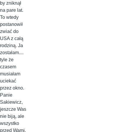
by zniknął
na pare lat.
To wtedy
postanowił
zwiać do
USA z całą
rodziną. Ja
zostałam....
tyle że
czasem
musiałam
uciekać
przez okno.
Panie
Sakiewicz,
jeszcze Was
nie biją, ale
wszystko
przed Wami.