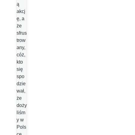
ą
akcj
ę, a
że
sfrus
trow
any,
cóż,
kto
się
spo
dzie
wał,
że
doży
liśm
y w
Pols
ce