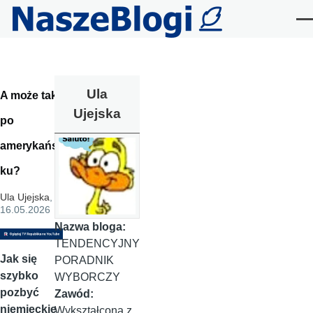
Przejdź do treści
Me
Ula
A może tak
Ujejska
po
amerykańs
ku?
Ula Ujejska
,
16.05.2026
Nazwa bloga:
TENDENCYJNY
Jak się
PORADNIK
szybko
WYBORCZY
pozbyć
Zawód:
niemieckie
Wykształcona z