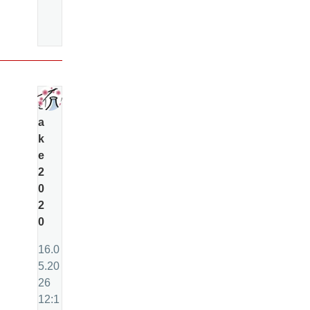
s
a
k
e
2
0
2
0
16.0
5.20
26
12:1