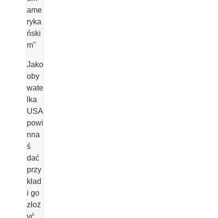
ame
ryka
ński
m"
Jako
oby
wate
lka
USA
powi
nna
ś
dać
przy
kład
i go
złoż
yć.