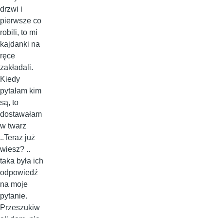
drzwi i
pierwsze co
robili, to mi
kajdanki na
ręce
zakładali.
Kiedy
pytałam kim
są, to
dostawałam
w twarz
..Teraz już
wiesz? ..
taka była ich
odpowiedź
na moje
pytanie.
Przeszukiw