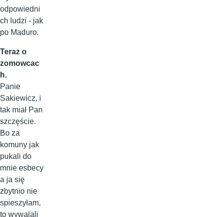
odpowiedni
ch ludzi - jak
po Maduro.
Teraz o
zomowcac
h.
Panie
Sakiewicz, i
tak miał Pan
szczęście.
Bo za
komuny jak
pukali do
mnie esbecy
a ja się
zbytnio nie
spieszyłam,
to wywalali