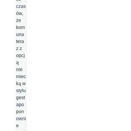
czas
ów,
że
kom
una
tera
z z
opcj
ą
nie
miec
ką w
stylu
gest
apo
pon
owni
e