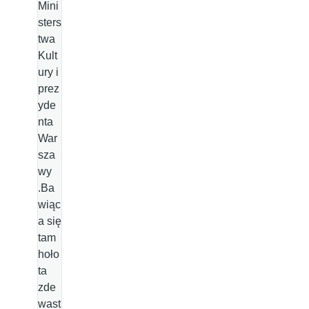
Mini
sters
twa
Kult
ury i
prez
yde
nta
War
sza
wy
.Ba
wiąc
a się
tam
hoło
ta
zde
wast