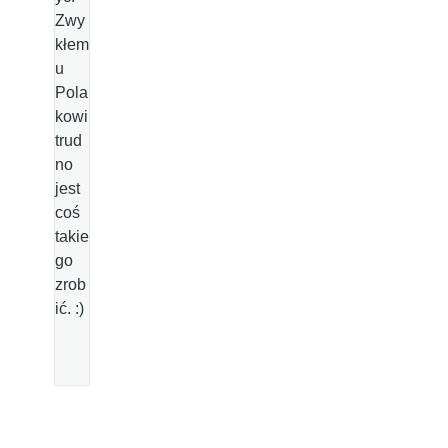
Zwy
kłem
u
Pola
kowi
trud
no
jest
coś
takie
go
zrob
ić. :)