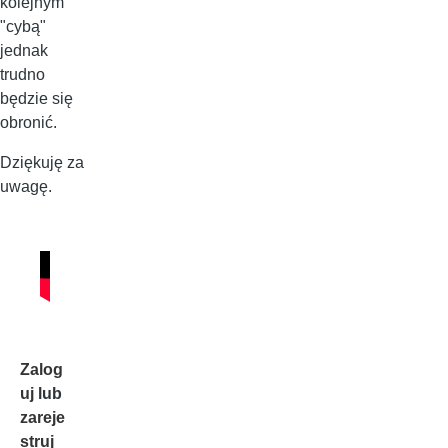
kolejnym
"cybą"
jednak
trudno
będzie się
obronić.
Dziękuję za
uwagę.
Zalog
uj
lub
zareje
struj