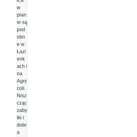
e,a
w
plan
ie są
pod
obn
e w
Łazi
enk
ach i
na
Agry
coli.
Nisz
cząc
zaby
tki i
dobr
a