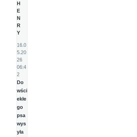
H
E
N
R
Y
16.0
5.20
26
06:4
2
Do
wści
ekłe
go
psa
wys
yła