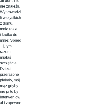
ali dom, nic
nie znaleźli.
Wyprowadzi
li wszystkich
z domu,
mnie rozkuli
i krótko do
mnie: Spierd
...j, tym
razem
miałaś
szczęście.
Dzieci
przerażone
płakały, mój
mąż gdyby
nie ja to by
interweniow
ał i zapewne