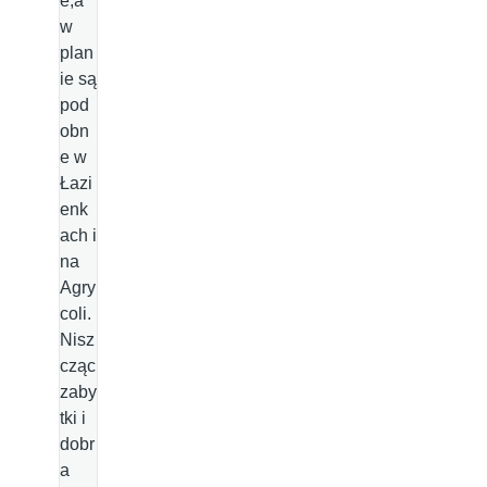
e,a
w
plan
ie są
pod
obn
e w
Łazi
enk
ach i
na
Agry
coli.
Nisz
cząc
zaby
tki i
dobr
a