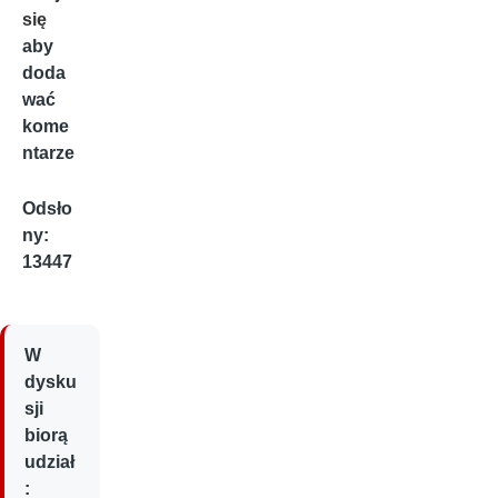
się
aby
doda
wać
kome
ntarze
Odsło
ny:
13447
W
dysku
sji
biorą
udział
: