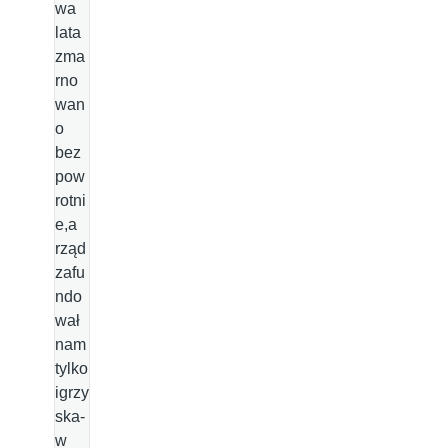
wa
lata
zma
rno
wan
o
bez
pow
rotni
e,a
rząd
zafu
ndo
wał
nam
tylko
igrzy
ska-
w