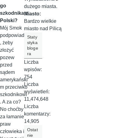
go
dużego miasta.
szkodnika z
Miasto:
Polski?
Bardzo wielkie
Mój Smok
miasto nad Pilicą
podpowiada
Staty
styka
, żeby
bloge
złożyć
ra
pozew
Liczba
przed
wpisów:
sądem
754
amerykański
Liczba
m przeciwko
wyświetleń:
szkodnikowi
11,474,648
. A za co?
Liczba
No choćby
komentarzy:
za łamanie
14,905
praw
Ostat
człowieka i
nie