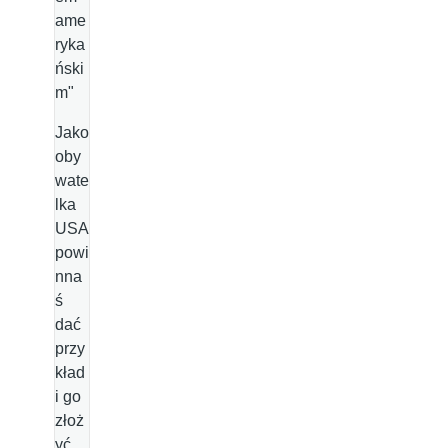
ame
ryka
ński
m"
Jako
oby
wate
lka
USA
powi
nna
ś
dać
przy
kład
i go
złoż
yć.