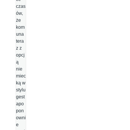
czas
ów,
że
kom
una
tera
z z
opcj
ą
nie
miec
ką w
stylu
gest
apo
pon
owni
e