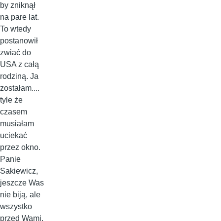
by zniknął
na pare lat.
To wtedy
postanowił
zwiać do
USA z całą
rodziną. Ja
zostałam....
tyle że
czasem
musiałam
uciekać
przez okno.
Panie
Sakiewicz,
jeszcze Was
nie biją, ale
wszystko
przed Wami.