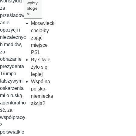
Konstytucji,
wpisy
za
bloge
ra
prześladow
anie
Morawiecki
opozycji i
chciałby
niezależnyc
zająć
h mediów,
miejsce
za
PSL
obrażanie
By sitwie
prezydenta
żyło się
Trumpa
lepiej
fałszywymi
Wspólna
oskarżenia
polsko-
mi o ruską
niemiecka
agenturalno
akcja?
ść, za
współpracę
z
półświatkie