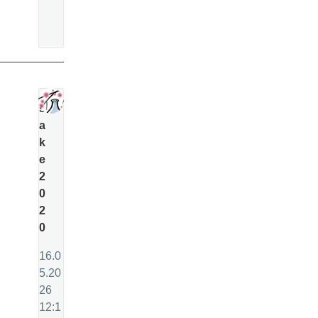
s
a
k
e
2
0
2
0
16.0
5.20
26
12:1