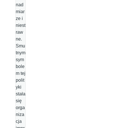
nad
miar
ze i
niest
raw
ne.
Smu
tnym
sym
bole
m tej
polit
yki
stała
się
orga
niza
cja