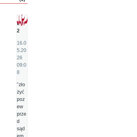
u
2
16.0
5.20
26
09:0
8
"zło
żyć
poz
ew
prze
d
sąd
em