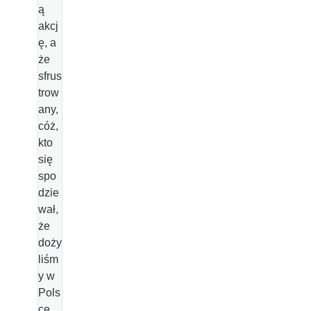
ą
akcj
ę, a
że
sfrus
trow
any,
cóż,
kto
się
spo
dzie
wał,
że
doży
liśm
y w
Pols
ce