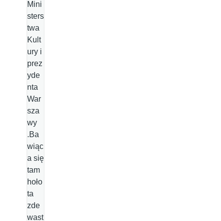
Mini
sters
twa
Kult
ury i
prez
yde
nta
War
sza
wy
.Ba
wiąc
a się
tam
hoło
ta
zde
wast