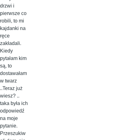
drzwi i
pierwsze co
robili, to mi
kajdanki na
ręce
zakładali.
Kiedy
pytałam kim
są, to
dostawałam
w twarz
..Teraz już
wiesz? ..
taka była ich
odpowiedź
na moje
pytanie.
Przeszukiw