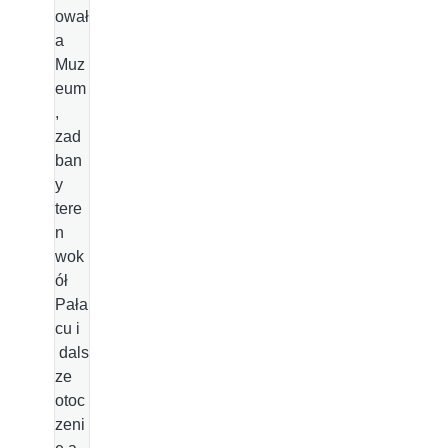
ował
a
Muz
eum
,
zad
ban
y
tere
n
wok
ół
Pała
cu i
dals
ze
otoc
zeni