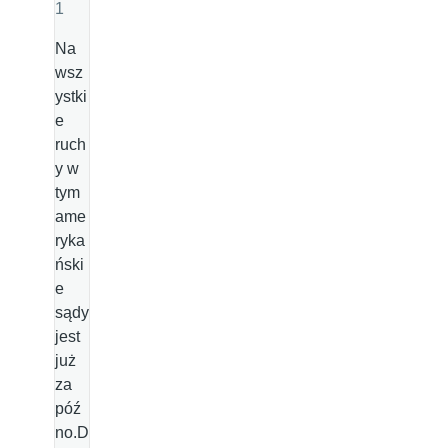
1
Na
wsz
ystki
e
ruch
y w
tym
ame
ryka
ński
e
sądy
jest
już
za
póź
no.D