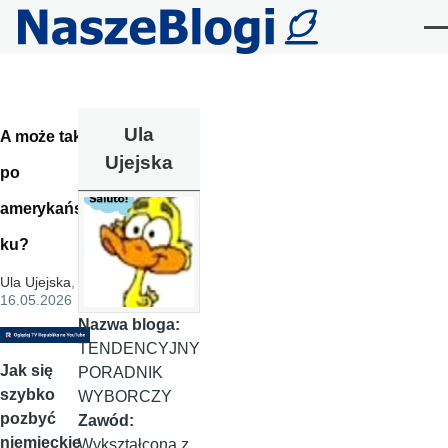
Przejdź do treści
Me
Ula
A może tak
Ujejska
po
amerykańs
ku?
Ula Ujejska
,
16.05.2026
Nazwa bloga:
TENDENCYJNY
Jak się
PORADNIK
szybko
WYBORCZY
pozbyć
Zawód:
niemieckie
Wykształcona z