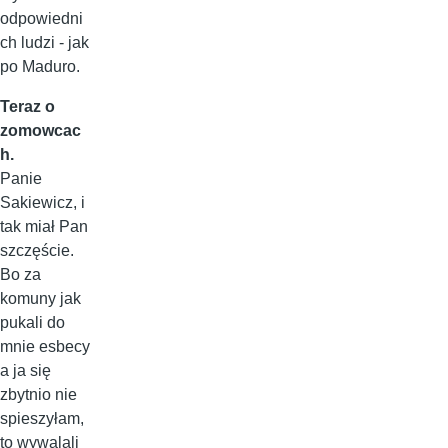
odpowiedni
ch ludzi - jak
po Maduro.
Teraz o
zomowcac
h.
Panie
Sakiewicz, i
tak miał Pan
szczęście.
Bo za
komuny jak
pukali do
mnie esbecy
a ja się
zbytnio nie
spieszyłam,
to wywalali