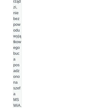
rząd
zi,
nie
bez
pow
odu
wyją
tkow
ego
buc
a
pos
adz
ono
na
szef
a
MS
WiA.