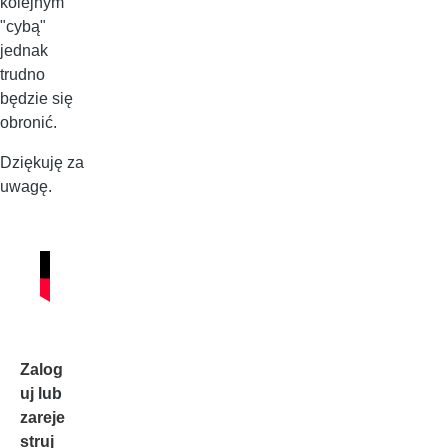
kolejnym
"cybą"
jednak
trudno
będzie się
obronić.
Dziękuję za
uwagę.
Zalog
uj
lub
zareje
struj