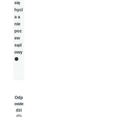
się
hycl
a a
nie
poz
ew
sąd
owy
⚫️
Odp
owie
dzi
(1)