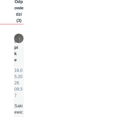
Odp
owie
dzi
(3)
s
pi
k
e
16.0
5.20
26
09:3
7
Saki
ewic