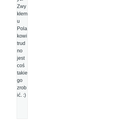
Zwy
kłem
u
Pola
kowi
trud
no
jest
coś
takie
go
zrob
ić. :)