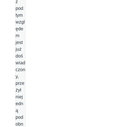
z
pod
tym
wzgl
ęde
m
jest
już
doś
wiad
czon
y,
prze
żył
niej
edn
ą
pod
obn