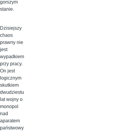
gorszym
stanie.
Dzisiejszy
chaos
prawny nie
jest
wypadkiem
przy pracy.
On jest
logicznym
skutkiem
dwudziestu
lat wojny o
monopol
nad
aparatem
państwowy