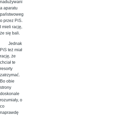
nadużywani
a aparatu
państwoweg
o przez PiS.
I mieli rację,
że się bali.
Jednak
PiS też miał
rację, że
chciał te
resorty
zatrzymać.
Bo obie
strony
doskonale
rozumiały, o
co
naprawdę