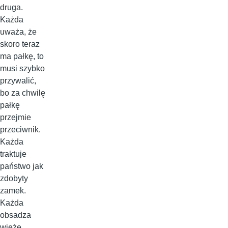
druga.
Każda
uważa, że
skoro teraz
ma pałkę, to
musi szybko
przywalić,
bo za chwilę
pałkę
przejmie
przeciwnik.
Każda
traktuje
państwo jak
zdobyty
zamek.
Każda
obsadza
wieże,