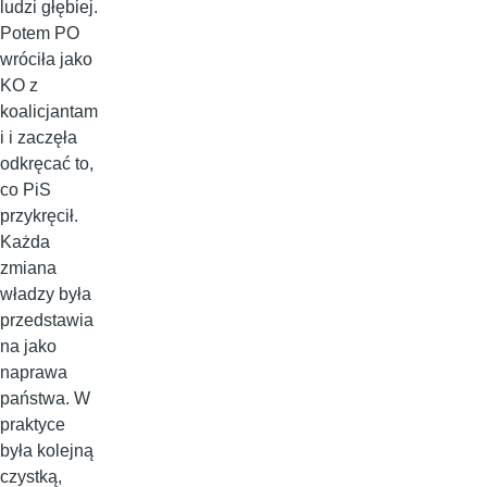
ludzi głębiej.
Potem PO
wróciła jako
KO z
koalicjantam
i i zaczęła
odkręcać to,
co PiS
przykręcił.
Każda
zmiana
władzy była
przedstawia
na jako
naprawa
państwa. W
praktyce
była kolejną
czystką,