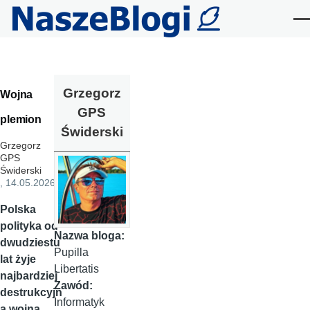
Przejdź do treści
Me
Grzegorz
Wojna
GPS
plemion
Świderski
Grzegorz
GPS
Świderski
, 14.05.2026
Polska
polityka od
Nazwa bloga:
dwudziestu
Pupilla
lat żyje
Libertatis
najbardziej
Zawód:
destrukcyjn
Informatyk
ą wojną