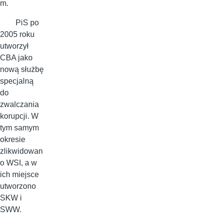
m.
PiS po
2005 roku
utworzył
CBA jako
nową służbę
specjalną
do
zwalczania
korupcji. W
tym samym
okresie
zlikwidowan
o WSI, a w
ich miejsce
utworzono
SKW i
SWW.