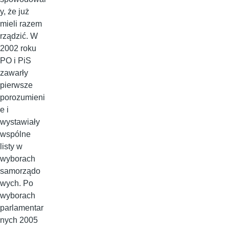
y, że już
mieli razem
rządzić. W
2002 roku
PO i PiS
zawarły
pierwsze
porozumieni
e i
wystawiały
wspólne
listy w
wyborach
samorządo
wych. Po
wyborach
parlamentar
nych 2005