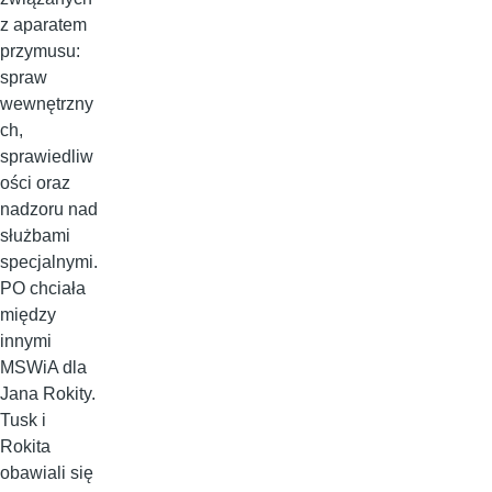
z aparatem
przymusu:
spraw
wewnętrzny
ch,
sprawiedliw
ości oraz
nadzoru nad
służbami
specjalnymi.
PO chciała
między
innymi
MSWiA dla
Jana Rokity.
Tusk i
Rokita
obawiali się