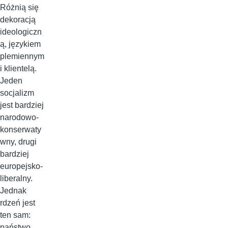
Różnią się
dekoracją
ideologiczn
ą, językiem
plemiennym
i klientelą.
Jeden
socjalizm
jest bardziej
narodowo-
konserwaty
wny, drugi
bardziej
europejsko-
liberalny.
Jednak
rdzeń jest
ten sam:
państwo