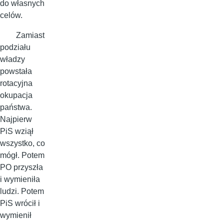
do własnych
celów.
Zamiast
podziału
władzy
powstała
rotacyjna
okupacja
państwa.
Najpierw
PiS wziął
wszystko, co
mógł. Potem
PO przyszła
i wymieniła
ludzi. Potem
PiS wrócił i
wymienił