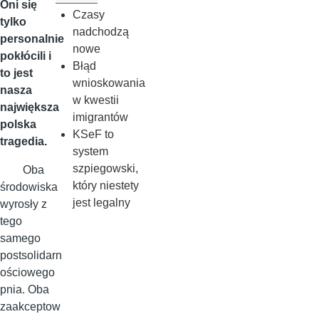
Oni się
Czasy
tylko
nadchodzą
personalnie
nowe
pokłócili i
Błąd
to jest
wnioskowania
nasza
w kwestii
największa
imigrantów
polska
KSeF to
tragedia.
system
szpiegowski,
Oba
który niestety
środowiska
jest legalny
wyrosły z
tego
samego
postsolidarn
ościowego
pnia. Oba
zaakceptow