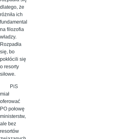
dlatego, że
różniła ich
fundamental
na filozofia
władzy.
Rozpadła
się, bo
pokłócili się
o resorty
siłowe.
PiS
miał
oferować
PO połowę
ministerstw,
ale bez
resortów
związanych