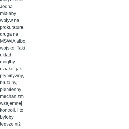
Jedna
miałaby
wpływ na
prokuraturę,
druga na
MSWiA albo
wojsko. Taki
układ
mógłby
działać jak
prymitywny,
brutalny,
plemienny
mechanizm
wzajemnej
kontroli. I to
byłoby
lepsze niż