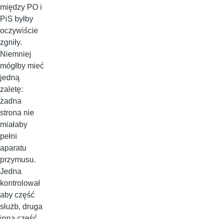
między PO i
PiS byłby
oczywiście
zgniły.
Niemniej
mógłby mieć
jedną
zaletę:
żadna
strona nie
miałaby
pełni
aparatu
przymusu.
Jedna
kontrolował
aby część
służb, druga
inną część.