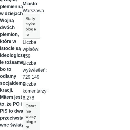
Miasto:
plemienną
Warszawa
w dziejach.
Staty
Wojną
styka
dwóch
bloge
ra
plemion,
które w
Liczba
istocie są
wpisów:
ideologiczn
459
ie tożsame,
Liczba
bo to
wyświetleń:
odłamy
729,149
socjaldemo
Liczba
kracji.
komentarzy:
Mitem jest
6,278
to, że PO i
Ostat
PiS to dwa
nie
wpisy
przeciwsta
bloge
wne światy.
ra