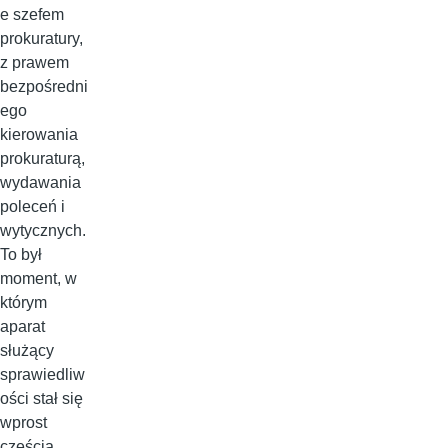
e szefem
prokuratury,
z prawem
bezpośredni
ego
kierowania
prokuraturą,
wydawania
poleceń i
wytycznych.
To był
moment, w
którym
aparat
służący
sprawiedliw
ości stał się
wprost
częścią