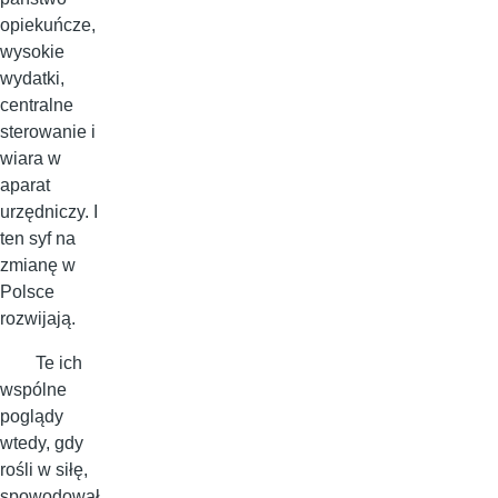
opiekuńcze,
wysokie
wydatki,
centralne
sterowanie i
wiara w
aparat
urzędniczy. I
ten syf na
zmianę w
Polsce
rozwijają.
Te ich
wspólne
poglądy
wtedy, gdy
rośli w siłę,
spowodował