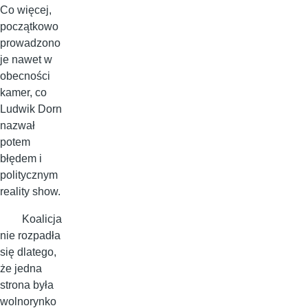
Co więcej,
początkowo
prowadzono
je nawet w
obecności
kamer, co
Ludwik Dorn
nazwał
potem
błędem i
politycznym
reality show.
Koalicja
nie rozpadła
się dlatego,
że jedna
strona była
wolnorynko